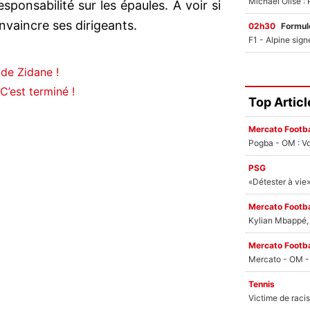
sponsabilité sur les épaules. A voir si
nvaincre ses dirigeants.
02h30
Formul
 de Zidane !
C’est terminé !
Top Articl
Mercato Footba
Pogba - OM : Vo
PSG
Mercato Footba
Kylian Mbappé, u
Mercato Footba
Tennis