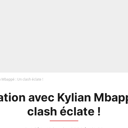
 Mbappé : Un clash éclate !
tion avec Kylian Mbap
clash éclate !