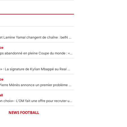
Kylian Mbappé et Lamine Yamal changent de chaîne : beIN SPORTS ne digère pas cette décision historique et prédit un fiasco pour la Liga
ce
Didier Deschamps abandonné en pleine Coupe du monde : «La FFF était déjà passée à Zinedine Zidane»
«C'est une fierté» : La signature de Kylian Mbappé au Real Madrid continue de régaler l'Espagne
ce
Michael Olise : Pierre Ménès annonce un premier problème pour Zinedine Zidane en équipe de France
ll
«C’est un très bon choix» : L'OM fait une offre pour recruter un ancien joueur du PSG... et c'est validé dans l'After Foot !
NEWS FOOTBALL