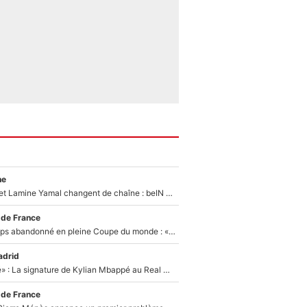
ne
Kylian Mbappé et Lamine Yamal changent de chaîne : beIN SPORTS ne digère pas cette décision historique et prédit un fiasco pour la Liga
 de France
Didier Deschamps abandonné en pleine Coupe du monde : «La FFF était déjà passée à Zinedine Zidane»
adrid
«C'est une fierté» : La signature de Kylian Mbappé au Real Madrid continue de régaler l'Espagne
 de France