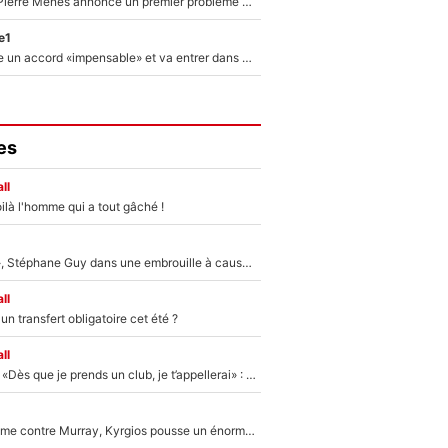
Michael Olise : Pierre Ménès annonce un premier problème pour Zinedine Zidane en équipe de France
e1
F1 - Alpine signe un accord «impensable» et va entrer dans une nouvelle dimension : Grande nouvelle pour Pierre Gasly !
es
ll
ilà l'homme qui a tout gâché !
«Détester à vie», Stéphane Guy dans une embrouille à cause du PSG !
ll
n transfert obligatoire cet été ?
ll
Mercato - OM - «Dès que je prends un club, je t’appellerai» : La promesse de Marcelino au moment de claquer la porte
Victime de racisme contre Murray, Kyrgios pousse un énorme coup de gueule !