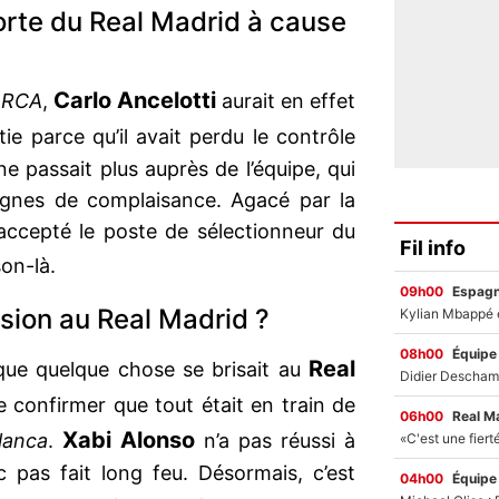
porte du Real Madrid à cause
Carlo Ancelotti
RCA
,
aurait en effet
ie parce qu’il avait perdu le contrôle
 passait plus auprès de l’équipe, qui
gnes de complaisance. Agacé par la
c accepté le poste de sélectionneur du
Fil info
son-là.
09h00
Espag
sion au Real Madrid ?
08h00
Équipe
Real
 que quelque chose se brisait au
que confirmer que tout était en train de
06h00
Real M
Xabi Alonso
lanca
.
n’a pas réussi à
c pas fait long feu. Désormais, c’est
04h00
Équipe