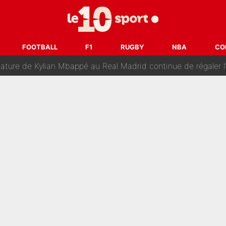
changent de chaîne : beIN SPORTS ne digère pas cette décision histor
é en pleine Coupe du monde : «La FFF était déjà passée à
FOOTBALL
F1
RUGBY
NBA
CO
gnature de Kylian Mbappé au Real Madrid continue de régaler 
ès annonce un premier problème pour Zinedine Zidane en éq
 «impensable» et va entrer dans une nouvelle dimension : Gra