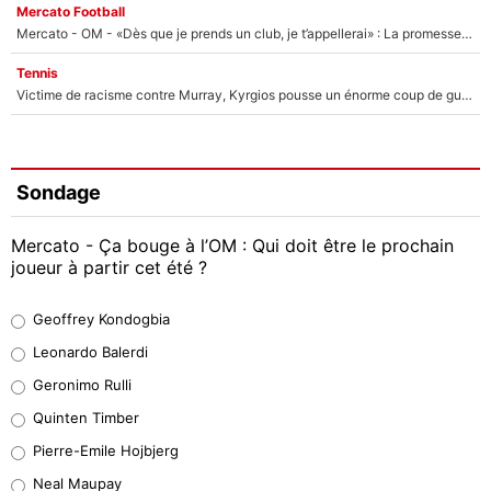
Mercato Football
Mercato - OM - «Dès que je prends un club, je t’appellerai» : La promesse de Marcelino au moment de claquer la porte
Tennis
Victime de racisme contre Murray, Kyrgios pousse un énorme coup de gueule !
Sondage
Mercato - Ça bouge à l’OM : Qui doit être le prochain
joueur à partir cet été ?
Geoffrey Kondogbia
Geoffrey Kondogbia
38%
Leonardo Balerdi
Leonardo Balerdi
Geronimo Rulli
32%
Quinten Timber
Geronimo Rulli
Pierre-Emile Hojbjerg
5%
Neal Maupay