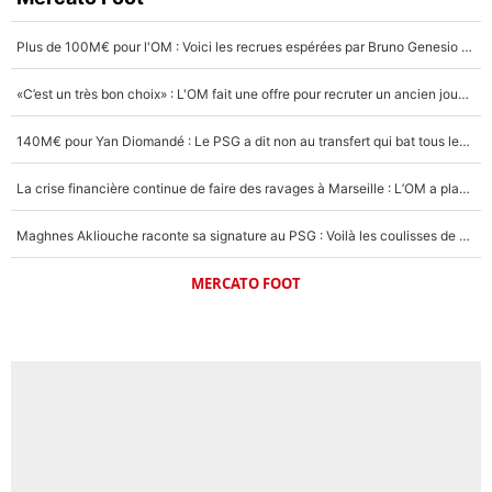
Plus de 100M€ pour l'OM : Voici les recrues espérées par Bruno Genesio et Grégory Lorenzi après l’opération dégraissage
«C’est un très bon choix» : L'OM fait une offre pour recruter un ancien joueur du PSG... et c'est validé dans l'After Foot !
140M€ pour Yan Diomandé : Le PSG a dit non au transfert qui bat tous les records sur le mercato
La crise financière continue de faire des ravages à Marseille : L’OM a placé 12 joueurs sur le marché des transferts… et ça pourrait lui rapporter près de 100M€ !
Maghnes Akliouche raconte sa signature au PSG : Voilà les coulisses de son transfert de rêve à 50M€
MERCATO FOOT