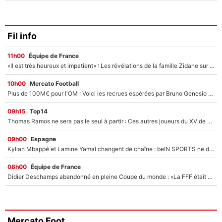
Fil info
11h00
Équipe de France
«Il est très heureux et impatient» : Les révélations de la famille Zidane sur sa prise de pouvoir en équipe de France !
10h00
Mercato Football
Plus de 100M€ pour l'OM : Voici les recrues espérées par Bruno Genesio et Grégory Lorenzi après l’opération dégraissage
09h15
Top14
Thomas Ramos ne sera pas le seul à partir : Ces autres joueurs du XV de France pourraient aussi quitter le Stade Toulousain, un club de Top 14 est déjà sur les rangs
09h00
Espagne
Kylian Mbappé et Lamine Yamal changent de chaîne : beIN SPORTS ne digère pas cette décision historique et prédit un fiasco pour la Liga
08h00
Équipe de France
Didier Deschamps abandonné en pleine Coupe du monde : «La FFF était déjà passée à Zinedine Zidane»
Mercato Foot