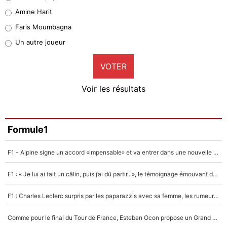
Quinten Timber
Amine Harit
1%
Faris Moumbagna
Pierre-Emile Hojbjerg
Un autre joueur
9%
VOTER
Neal Maupay
4%
Voir les résultats
Amine Harit
3%
Faris Moumbagna
Formule1
4%
F1 - Alpine signe un accord «impensable» et va entrer dans une nouvelle dimension : Grande nouvelle pour Pierre Gasly !
Un autre joueur
5%
F1 : « Je lui ai fait un câlin, puis j’ai dû partir...», le témoignage émouvant de Max Verstappen sur sa fille
1566 personnes ont participé aux votes.
F1 : Charles Leclerc surpris par les paparazzis avec sa femme, les rumeurs étaient vraies !
Comme pour le final du Tour de France, Esteban Ocon propose un Grand Prix de Formule 1 à Paris : «Autour de l’Arc de Triomphe, ce serait génial» !