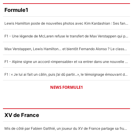
Formule1
Lewis Hamilton poste de nouvelles photos avec Kim Kardashian : Ses fans le voient déjà redevenir champion du monde de F1 grâce à elle !
F1 - Une légende de McLaren refuse le transfert de Max Verstappen qui pourrait «faire des vagues» et plomber l'ambiance dans l'équipe
Max Verstappen, Lewis Hamilton… et bientôt Fernando Alonso ? Le classement des pilotes les mieux payés en Formule 1 risque de changer !
F1 - Alpine signe un accord «impensable» et va entrer dans une nouvelle dimension : Grande nouvelle pour Pierre Gasly !
F1 : « Je lui ai fait un câlin, puis j’ai dû partir...», le témoignage émouvant de Max Verstappen sur sa fille
NEWS FORMULE1
XV de France
Mis de côté par Fabien Galthié, un joueur du XV de France partage sa frustration : «ils ne me l’ont pas dit tout de suite»