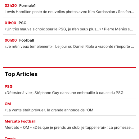
02h30
Formule1
Lewis Hamilton poste de nouvelles photos avec Kim Kardashian : Ses fans le voient déjà redevenir champion du monde de F1 grâce à elle !
01h00
PSG
«Un très mauvais choix pour le PSG, je n’en peux plus…» : Pierre Ménès s’est complètement trompé avec Luis Enrique et ces déclarations le prouvent !
00h00
Football
«Je m’en veux terriblement» : Le jour où Daniel Riolo a «raconté n’importe quoi» dans l'After Foot !
Top Articles
PSG
«Détester à vie», Stéphane Guy dans une embrouille à cause du PSG !
OM
«La vente était prévue», la grande annonce de l’OM
Mercato Football
Mercato - OM - «Dès que je prends un club, je t’appellerai» : La promesse de Marcelino au moment de claquer la porte
Tennis