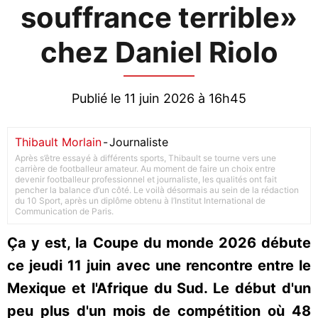
souffrance terrible»
chez Daniel Riolo
Publié le 11 juin 2026 à 16h45
Thibault Morlain
-
Journaliste
Après s’être essayé à différents sports, Thibault se tourne vers une
carrière de footballeur amateur. Au moment de faire un choix entre
devenir footballeur professionnel et journaliste, les qualités ont fait
pencher la balance d’un côté. Le voilà désormais au sein de la rédaction
du 10 Sport, après un diplôme obtenu à l’Institut International de
Communication de Paris.
Ça y est, la Coupe du monde 2026 débute
ce jeudi 11 juin avec une rencontre entre le
Mexique et l'Afrique du Sud. Le début d'un
peu plus d'un mois de compétition où 48