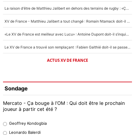
La raison d'être de Matthieu Jalibert en dehors des terrains de rugby : «Ça m'atteint autant que si tu touches à un membre de ma famille»
XV de France - Matthieu Jalibert a tout changé : Romain Ntamack doit-il s’inquiéter pour sa place à un an de la Coupe du monde ?
«Le XV de France est meilleur avec Lucu» : Antoine Dupont doit-il s’inquiéter pour sa place ?
Le XV de France a trouvé son remplaçant : Fabien Galthié doit-il se passer d'Antoine Dupont ?
ACTUS XV DE FRANCE
Sondage
Mercato - Ça bouge à l’OM : Qui doit être le prochain
joueur à partir cet été ?
Geoffrey Kondogbia
Geoffrey Kondogbia
38%
Leonardo Balerdi