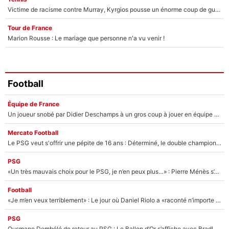
Victime de racisme contre Murray, Kyrgios pousse un énorme coup de gueule !
Tour de France
Marion Rousse : Le mariage que personne n'a vu venir !
Football
Équipe de France
Un joueur snobé par Didier Deschamps à un gros coup à jouer en équipe de France : Zinedine Zidane a trouvé son numéro 9 ?
Mercato Football
Le PSG veut s'offrir une pépite de 16 ans : Déterminé, le double champion d'Europe en titre est prêt à lâcher 40M€ pour celui que l'on compare déjà à Vinicius Jr !
PSG
«Un très mauvais choix pour le PSG, je n’en peux plus…» : Pierre Ménès s’est complètement trompé avec Luis Enrique et ces déclarations le prouvent !
Football
«Je m’en veux terriblement» : Le jour où Daniel Riolo a «raconté n’importe quoi» dans l'After Foot !
PSG
Ousmane Dembélé de retour au PSG : Le Ballon d’Or s’affiche avec Bradley Barcola en plein cœur du feuilleton sur son départ !