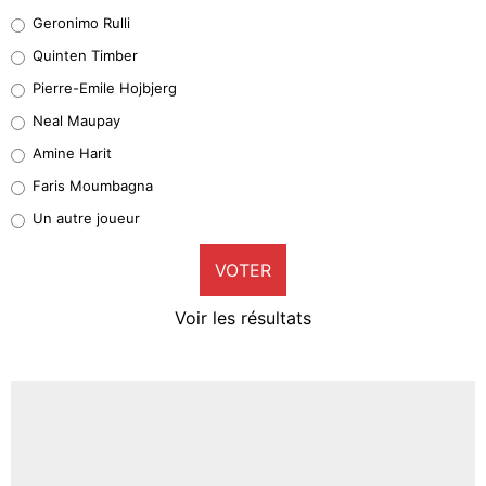
Leonardo Balerdi
Geronimo Rulli
32%
Quinten Timber
Geronimo Rulli
Pierre-Emile Hojbjerg
5%
Neal Maupay
Quinten Timber
Amine Harit
1%
Faris Moumbagna
Pierre-Emile Hojbjerg
Un autre joueur
9%
VOTER
Neal Maupay
4%
Voir les résultats
Amine Harit
3%
Faris Moumbagna
4%
Un autre joueur