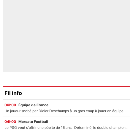
Fil info
06h00
Équipe de France
Un joueur snobé par Didier Deschamps à un gros coup à jouer en équipe de France : Zinedine Zidane a trouvé son numéro 9 ?
04h00
Mercato Football
Le PSG veut s'offrir une pépite de 16 ans : Déterminé, le double champion d'Europe en titre est prêt à lâcher 40M€ pour celui que l'on compare déjà à Vinicius Jr !