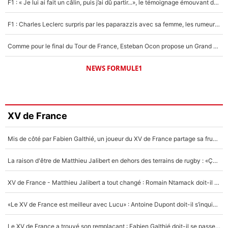
F1 : « Je lui ai fait un câlin, puis j’ai dû partir...», le témoignage émouvant de Max Verstappen sur sa fille
F1 : Charles Leclerc surpris par les paparazzis avec sa femme, les rumeurs étaient vraies !
Comme pour le final du Tour de France, Esteban Ocon propose un Grand Prix de Formule 1 à Paris : «Autour de l’Arc de Triomphe, ce serait génial» !
NEWS FORMULE1
XV de France
Mis de côté par Fabien Galthié, un joueur du XV de France partage sa frustration : «ils ne me l’ont pas dit tout de suite»
La raison d'être de Matthieu Jalibert en dehors des terrains de rugby : «Ça m'atteint autant que si tu touches à un membre de ma famille»
XV de France - Matthieu Jalibert a tout changé : Romain Ntamack doit-il s’inquiéter pour sa place à un an de la Coupe du monde ?
«Le XV de France est meilleur avec Lucu» : Antoine Dupont doit-il s’inquiéter pour sa place ?
Le XV de France a trouvé son remplaçant : Fabien Galthié doit-il se passer d'Antoine Dupont ?