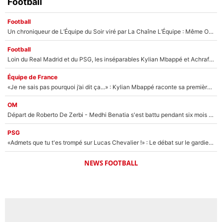
Football
Football
Un chroniqueur de L’Équipe du Soir viré par La Chaîne L’Équipe : Même Olivier Ménard n’avait pas pu empêcher son départ, «je l’ai appris sur Twitter, je l’ai vécu assez mal»
Football
Loin du Real Madrid et du PSG, les inséparables Kylian Mbappé et Achraf Hakimi changent d'équipe le temps d'une journée !
Équipe de France
«Je ne sais pas pourquoi j’ai dit ça...» : Kylian Mbappé raconte sa première rencontre avec Zinédine Zidane (et c’est très drôle)
OM
Départ de Roberto De Zerbi - Medhi Benatia s'est battu pendant six mois pour le retenir à l'OM, le PSG a été le naufrage de trop : «Je pars avec toi»
PSG
«Admets que tu t'es trompé sur Lucas Chevalier !» : Le débat sur le gardien du PSG vire au clash à l'After Foot
NEWS FOOTBALL