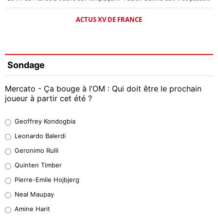
ACTUS XV DE FRANCE
Sondage
Mercato - Ça bouge à l’OM : Qui doit être le prochain
joueur à partir cet été ?
Geoffrey Kondogbia
Geoffrey Kondogbia
38%
Leonardo Balerdi
Leonardo Balerdi
Geronimo Rulli
32%
Quinten Timber
Geronimo Rulli
Pierre-Emile Hojbjerg
5%
Neal Maupay
Quinten Timber
Amine Harit
1%