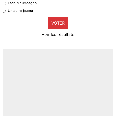
Faris Moumbagna
Pierre-Emile Hojbjerg
Un autre joueur
9%
VOTER
Neal Maupay
4%
Voir les résultats
Amine Harit
3%
Faris Moumbagna
4%
Un autre joueur
5%
1624 personnes ont participé aux votes.