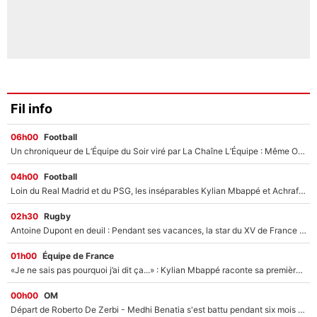
Fil info
06h00
Football
Un chroniqueur de L’Équipe du Soir viré par La Chaîne L’Équipe : Même Olivier Ménard n’avait pas pu empêcher son départ, «je l’ai appris sur Twitter, je l’ai vécu assez mal»
04h00
Football
Loin du Real Madrid et du PSG, les inséparables Kylian Mbappé et Achraf Hakimi changent d'équipe le temps d'une journée !
02h30
Rugby
Antoine Dupont en deuil : Pendant ses vacances, la star du XV de France a perdu sa grand-mère
01h00
Équipe de France
«Je ne sais pas pourquoi j’ai dit ça...» : Kylian Mbappé raconte sa première rencontre avec Zinédine Zidane (et c’est très drôle)
00h00
OM
Départ de Roberto De Zerbi - Medhi Benatia s'est battu pendant six mois pour le retenir à l'OM, le PSG a été le naufrage de trop : «Je pars avec toi»