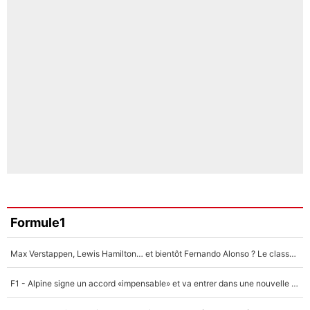
Formule1
Max Verstappen, Lewis Hamilton… et bientôt Fernando Alonso ? Le classement des pilotes les mieux payés en Formule 1 risque de changer !
F1 - Alpine signe un accord «impensable» et va entrer dans une nouvelle dimension : Grande nouvelle pour Pierre Gasly !