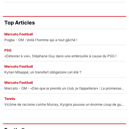
Top Articles
Mercato Football
Pogba - OM : Voilà l'homme qui a tout gâché !
PSG
«Détester à vie», Stéphane Guy dans une embrouille à cause du PSG !
Mercato Football
Kylian Mbappé, un transfert obligatoire cet été ?
Mercato Football
Mercato - OM - «Dès que je prends un club, je t’appellerai» : La promesse de Marcelino au moment de claquer la porte
Tennis
Victime de racisme contre Murray, Kyrgios pousse un énorme coup de gueule !