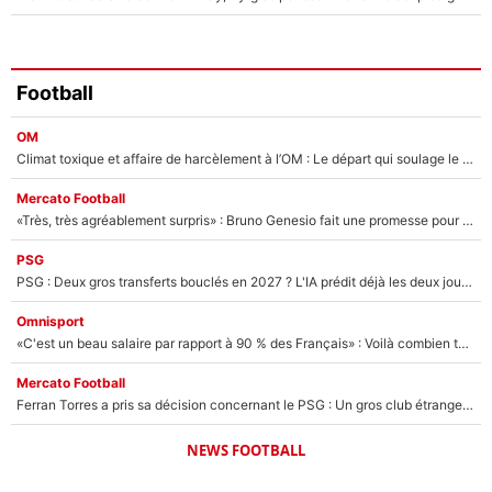
Football
OM
Climat toxique et affaire de harcèlement à l’OM : Le départ qui soulage le vestiaire de Bruno Genesio
Mercato Football
«Très, très agréablement surpris» : Bruno Genesio fait une promesse pour la suite du mercato de l’OM et rassure les supporters
PSG
PSG : Deux gros transferts bouclés en 2027 ? L'IA prédit déjà les deux joueurs qui pourraient rejoindre Luis Enrique !
Omnisport
«C'est un beau salaire par rapport à 90 % des Français» : Voilà combien touchait Nelson Monfort sur France Télévisions avant de rejoindre CNews
Mercato Football
Ferran Torres a pris sa décision concernant le PSG : Un gros club étranger prêt à relancer le feuilleton pour la signature du champion du monde 2026 !
NEWS FOOTBALL