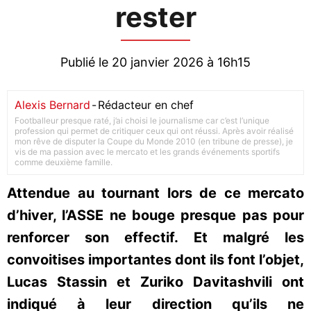
rester
Publié le 20 janvier 2026 à 16h15
Alexis Bernard
-
Rédacteur en chef
Footballeur presque raté, j’ai choisi le journalisme car c’est l’unique
profession qui permet de critiquer ceux qui ont réussi. Après avoir réalisé
mon rêve de disputer la Coupe du Monde 2010 (en tribune de presse), je
vis de ma passion avec le mercato et les grands événements sportifs
comme deuxième famille.
Attendue au tournant lors de ce mercato
d’hiver, l’ASSE ne bouge presque pas pour
renforcer son effectif. Et malgré les
convoitises importantes dont ils font l’objet,
Lucas Stassin et Zuriko Davitashvili ont
indiqué à leur direction qu’ils ne