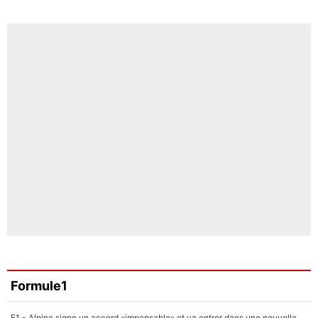
Formule1
F1 - Alpine signe un accord «impensable» et va entrer dans une nouvelle dimension : Grande nouvelle pour Pierre Gasly !