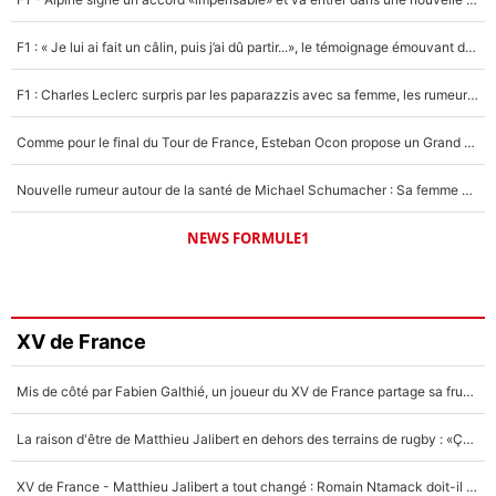
F1 : « Je lui ai fait un câlin, puis j’ai dû partir...», le témoignage émouvant de Max Verstappen sur sa fille
F1 : Charles Leclerc surpris par les paparazzis avec sa femme, les rumeurs étaient vraies !
Comme pour le final du Tour de France, Esteban Ocon propose un Grand Prix de Formule 1 à Paris : «Autour de l’Arc de Triomphe, ce serait génial» !
Nouvelle rumeur autour de la santé de Michael Schumacher : Sa femme Corinna sort du silence
NEWS FORMULE1
XV de France
Mis de côté par Fabien Galthié, un joueur du XV de France partage sa frustration : «ils ne me l’ont pas dit tout de suite»
La raison d'être de Matthieu Jalibert en dehors des terrains de rugby : «Ça m'atteint autant que si tu touches à un membre de ma famille»
XV de France - Matthieu Jalibert a tout changé : Romain Ntamack doit-il s’inquiéter pour sa place à un an de la Coupe du monde ?