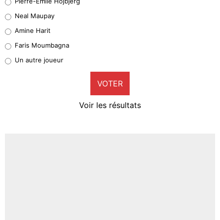
Pierre-Emile Hojbjerg
5%
Neal Maupay
Quinten Timber
Amine Harit
1%
Faris Moumbagna
Pierre-Emile Hojbjerg
Un autre joueur
9%
VOTER
Neal Maupay
4%
Voir les résultats
Amine Harit
3%
Faris Moumbagna
4%
Un autre joueur
5%
1593 personnes ont participé aux votes.