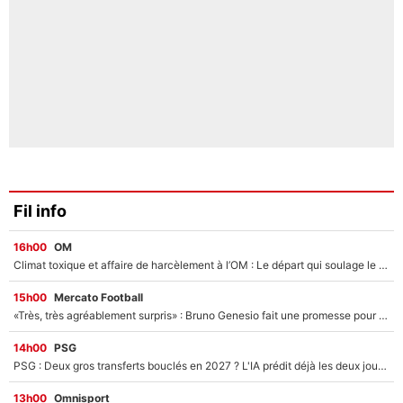
Fil info
16h00
OM
Climat toxique et affaire de harcèlement à l’OM : Le départ qui soulage le vestiaire de Bruno Genesio
15h00
Mercato Football
«Très, très agréablement surpris» : Bruno Genesio fait une promesse pour la suite du mercato de l’OM et rassure les supporters
14h00
PSG
PSG : Deux gros transferts bouclés en 2027 ? L'IA prédit déjà les deux joueurs qui pourraient rejoindre Luis Enrique !
13h00
Omnisport