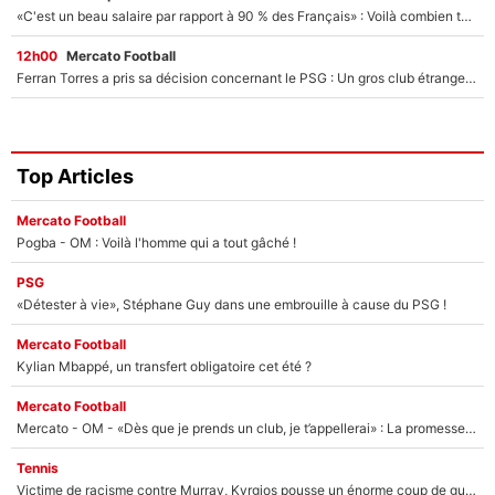
«C'est un beau salaire par rapport à 90 % des Français» : Voilà combien touchait Nelson Monfort sur France Télévisions avant de rejoindre CNews
12h00
Mercato Football
Ferran Torres a pris sa décision concernant le PSG : Un gros club étranger prêt à relancer le feuilleton pour la signature du champion du monde 2026 !
Top Articles
Mercato Football
Pogba - OM : Voilà l'homme qui a tout gâché !
PSG
«Détester à vie», Stéphane Guy dans une embrouille à cause du PSG !
Mercato Football
Kylian Mbappé, un transfert obligatoire cet été ?
Mercato Football
Mercato - OM - «Dès que je prends un club, je t’appellerai» : La promesse de Marcelino au moment de claquer la porte
Tennis
Victime de racisme contre Murray, Kyrgios pousse un énorme coup de gueule !