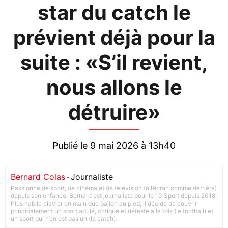
star du catch le
prévient déjà pour la
suite : «S’il revient,
nous allons le
détruire»
Publié le 9 mai 2026 à 13h40
Bernard Colas
-
Journaliste
Passionné de sport, de cinéma et de télévision (à l’écran comme derrière)
depuis son enfance, Bernard est journaliste pour le 10 Sport depuis 2018.
Plus habile clavier en main que ballon au pied, il décide de couvrir
principalement un sport adulé, critiqué et détesté à la fois (le football) et
un sport qui n’en est pas un (le catch).