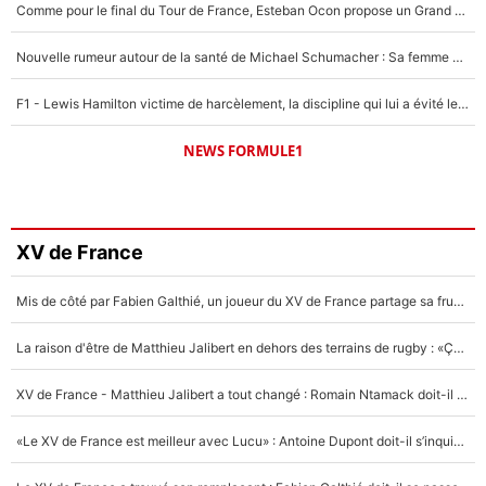
Comme pour le final du Tour de France, Esteban Ocon propose un Grand Prix de Formule 1 à Paris : «Autour de l’Arc de Triomphe, ce serait génial» !
Nouvelle rumeur autour de la santé de Michael Schumacher : Sa femme Corinna sort du silence
F1 - Lewis Hamilton victime de harcèlement, la discipline qui lui a évité le pire : «J'aurais probablement mal tourné»
NEWS FORMULE1
XV de France
Mis de côté par Fabien Galthié, un joueur du XV de France partage sa frustration : «ils ne me l’ont pas dit tout de suite»
La raison d'être de Matthieu Jalibert en dehors des terrains de rugby : «Ça m'atteint autant que si tu touches à un membre de ma famille»
XV de France - Matthieu Jalibert a tout changé : Romain Ntamack doit-il s’inquiéter pour sa place à un an de la Coupe du monde ?
«Le XV de France est meilleur avec Lucu» : Antoine Dupont doit-il s’inquiéter pour sa place ?