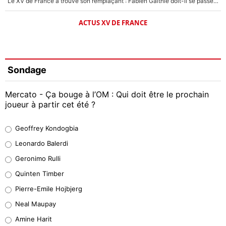
Le XV de France a trouvé son remplaçant : Fabien Galthié doit-il se passer d'Antoine Dupont ?
ACTUS XV DE FRANCE
Sondage
Mercato - Ça bouge à l’OM : Qui doit être le prochain
joueur à partir cet été ?
Geoffrey Kondogbia
Geoffrey Kondogbia
38%
Leonardo Balerdi
Leonardo Balerdi
Geronimo Rulli
32%
Quinten Timber
Geronimo Rulli
Pierre-Emile Hojbjerg
5%
Neal Maupay
Quinten Timber
Amine Harit
1%