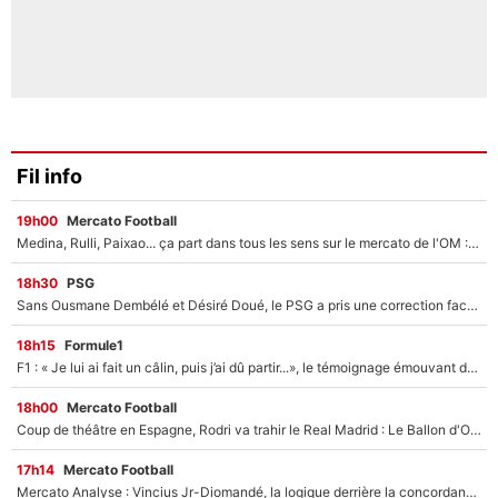
Fil info
19h00
Mercato Football
Medina, Rulli, Paixao... ça part dans tous les sens sur le mercato de l'OM : Frank McCourt va enfin récupérer l'argent qu'il attend ?
18h30
PSG
Sans Ousmane Dembélé et Désiré Doué, le PSG a pris une correction face à Majorque : Luis Enrique attend avec impatience des renforts !
18h15
Formule1
F1 : « Je lui ai fait un câlin, puis j’ai dû partir...», le témoignage émouvant de Max Verstappen sur sa fille
18h00
Mercato Football
Coup de théâtre en Espagne, Rodri va trahir le Real Madrid : Le Ballon d'Or a choisi de signer au FC Barcelone !
17h14
Mercato Football
Mercato Analyse : Vincius Jr-Diomandé, la logique derrière la concordance des temps