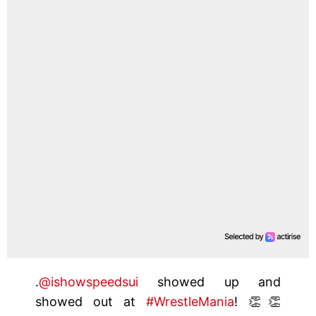
.
@ishowspeedsui
showed up and
showed out at
#WrestleMania
! 👏👏