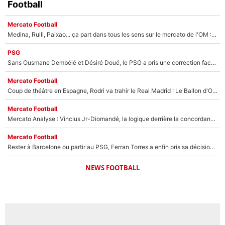
Football
Mercato Football
Medina, Rulli, Paixao... ça part dans tous les sens sur le mercato de l'OM : Frank McCourt va enfin récupérer l'argent qu'il attend ?
PSG
Sans Ousmane Dembélé et Désiré Doué, le PSG a pris une correction face à Majorque : Luis Enrique attend avec impatience des renforts !
Mercato Football
Coup de théâtre en Espagne, Rodri va trahir le Real Madrid : Le Ballon d'Or a choisi de signer au FC Barcelone !
Mercato Football
Mercato Analyse : Vincius Jr-Diomandé, la logique derrière la concordance des temps
Mercato Football
Rester à Barcelone ou partir au PSG, Ferran Torres a enfin pris sa décision : La course contre la montre est lancée !
NEWS FOOTBALL