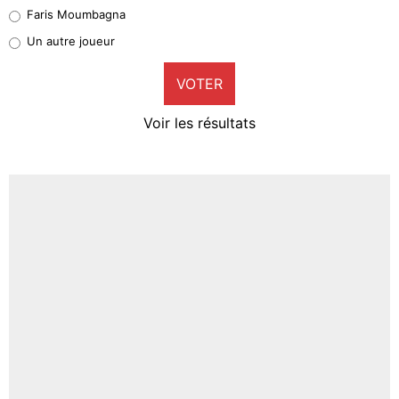
Faris Moumbagna
Pierre-Emile Hojbjerg
Un autre joueur
9%
VOTER
Neal Maupay
4%
Voir les résultats
Amine Harit
3%
Faris Moumbagna
5%
Un autre joueur
5%
1519 personnes ont participé aux votes.