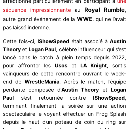
affectionne particulièrement en participant à
une
Royal Rumble
séquence impressionnante
au
,
WWE
autre grand événement de la
, qui ne l’avait
pas laissé indemne.
Cette fois-ci,
IShowSpeed
était associé à
Austin
Theory
et
Logan Paul
, célèbre influenceur qui s’est
lancé dans le catch à plein temps depuis 2022,
pour affronter les
Usos
et
LA Knight
, sortis
vainqueurs de cette rencontre ouvrant le week-
end de
WrestleMania
. Après le match, l’équipe
perdante composée d’
Austin Theory
et
Logan
Paul
s’est retournée contre
IShowSpeed
,
terminant finalement la soirée sur une action
spectaculaire le voyant effectuer un Frog Splash
depuis le haut d’un poteau de coin du ring sur