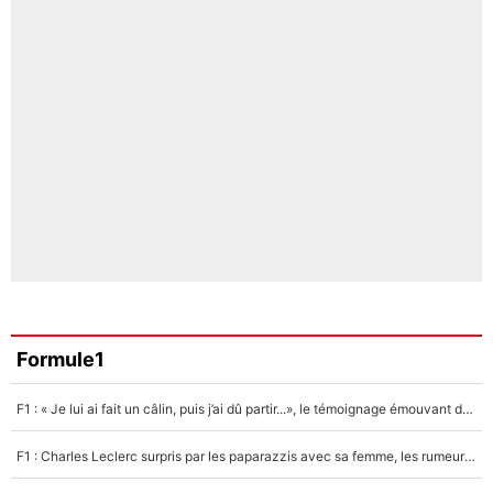
Formule1
F1 : « Je lui ai fait un câlin, puis j’ai dû partir...», le témoignage émouvant de Max Verstappen sur sa fille
F1 : Charles Leclerc surpris par les paparazzis avec sa femme, les rumeurs étaient vraies !