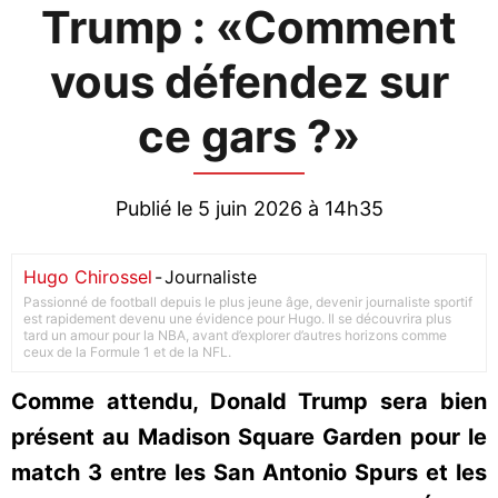
Trump : «Comment
vous défendez sur
ce gars ?»
Publié le 5 juin 2026 à 14h35
Hugo Chirossel
-
Journaliste
Passionné de football depuis le plus jeune âge, devenir journaliste sportif
est rapidement devenu une évidence pour Hugo. Il se découvrira plus
tard un amour pour la NBA, avant d’explorer d’autres horizons comme
ceux de la Formule 1 et de la NFL.
Comme attendu, Donald Trump sera bien
présent au Madison Square Garden pour le
match 3 entre les San Antonio Spurs et les