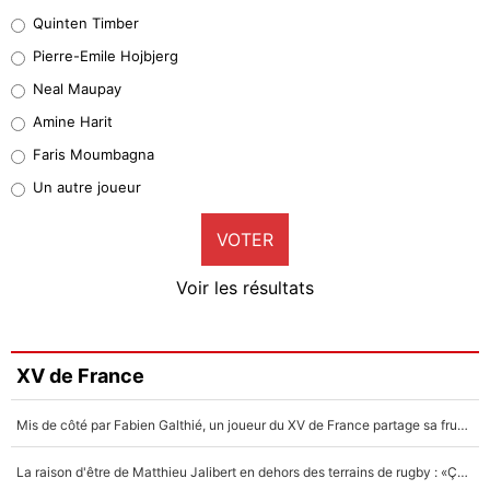
32%
Quinten Timber
Geronimo Rulli
Pierre-Emile Hojbjerg
5%
Neal Maupay
Quinten Timber
Amine Harit
1%
Faris Moumbagna
Pierre-Emile Hojbjerg
Un autre joueur
9%
VOTER
Neal Maupay
4%
Voir les résultats
Amine Harit
3%
Faris Moumbagna
XV de France
5%
Mis de côté par Fabien Galthié, un joueur du XV de France partage sa frustration : «ils ne me l’ont pas dit tout de suite»
Un autre joueur
5%
La raison d'être de Matthieu Jalibert en dehors des terrains de rugby : «Ça m'atteint autant que si tu touches à un membre de ma famille»