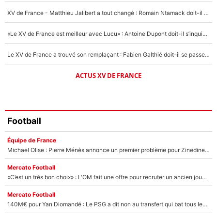
1542 personnes ont participé aux votes.
XV de France - Matthieu Jalibert a tout changé : Romain Ntamack doit-il s’inquiéter pour sa place à un an de la Coupe du monde ?
«Le XV de France est meilleur avec Lucu» : Antoine Dupont doit-il s’inquiéter pour sa place ?
Le XV de France a trouvé son remplaçant : Fabien Galthié doit-il se passer d'Antoine Dupont ?
ACTUS XV DE FRANCE
Football
Équipe de France
Michael Olise : Pierre Ménès annonce un premier problème pour Zinedine Zidane en équipe de France
Mercato Football
«C’est un très bon choix» : L'OM fait une offre pour recruter un ancien joueur du PSG... et c'est validé dans l'After Foot !
Mercato Football
140M€ pour Yan Diomandé : Le PSG a dit non au transfert qui bat tous les records sur le mercato