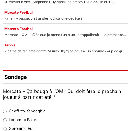
«Détester à vie», Stéphane Guy dans une embrouille à cause du PSG !
Mercato Football
Kylian Mbappé, un transfert obligatoire cet été ?
Mercato Football
Mercato - OM - «Dès que je prends un club, je t’appellerai» : La promesse de Marcelino au moment de claquer la porte
Tennis
Victime de racisme contre Murray, Kyrgios pousse un énorme coup de gueule !
Sondage
Mercato - Ça bouge à l’OM : Qui doit être le prochain
joueur à partir cet été ?
Geoffrey Kondogbia
Geoffrey Kondogbia
38%
Leonardo Balerdi
Leonardo Balerdi
Geronimo Rulli