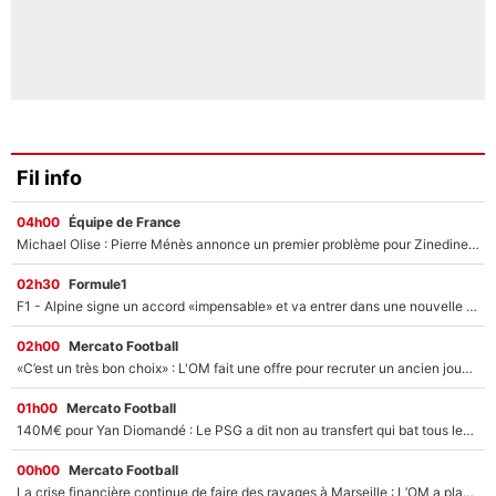
Fil info
04h00
Équipe de France
Michael Olise : Pierre Ménès annonce un premier problème pour Zinedine Zidane en équipe de France
02h30
Formule1
F1 - Alpine signe un accord «impensable» et va entrer dans une nouvelle dimension : Grande nouvelle pour Pierre Gasly !
02h00
Mercato Football
«C’est un très bon choix» : L'OM fait une offre pour recruter un ancien joueur du PSG... et c'est validé dans l'After Foot !
01h00
Mercato Football
140M€ pour Yan Diomandé : Le PSG a dit non au transfert qui bat tous les records sur le mercato
00h00
Mercato Football
La crise financière continue de faire des ravages à Marseille : L’OM a placé 12 joueurs sur le marché des transferts… et ça pourrait lui rapporter près de 100M€ !