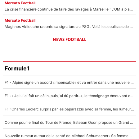
Mercato Football
La crise financière continue de faire des ravages à Marseille : L’OM a placé 12 joueurs sur le marché des transferts… et ça pourrait lui rapporter près de 100M€ !
Mercato Football
Maghnes Akliouche raconte sa signature au PSG : Voilà les coulisses de son transfert de rêve à 50M€
NEWS FOOTBALL
Formule1
F1 - Alpine signe un accord «impensable» et va entrer dans une nouvelle dimension : Grande nouvelle pour Pierre Gasly !
F1 : « Je lui ai fait un câlin, puis j’ai dû partir...», le témoignage émouvant de Max Verstappen sur sa fille
F1 : Charles Leclerc surpris par les paparazzis avec sa femme, les rumeurs étaient vraies !
Comme pour le final du Tour de France, Esteban Ocon propose un Grand Prix de Formule 1 à Paris : «Autour de l’Arc de Triomphe, ce serait génial» !
Nouvelle rumeur autour de la santé de Michael Schumacher : Sa femme Corinna sort du silence