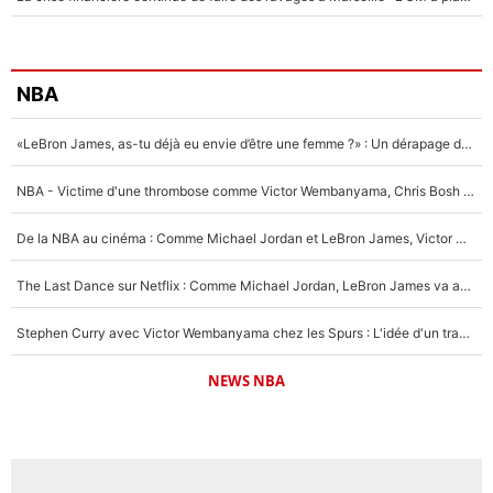
NBA
«LeBron James, as-tu déjà eu envie d’être une femme ?» : Un dérapage de Donald Trump sur la superstar de la NBA refait surface
NBA - Victime d'une thrombose comme Victor Wembanyama, Chris Bosh prévient le Français des risques sur sa santé : «J’ai failli mourir sur le coup et j’ai été ramené à la vie»
De la NBA au cinéma : Comme Michael Jordan et LeBron James, Victor Wembanyama rêve d'une carrière d'acteur !
The Last Dance sur Netflix : Comme Michael Jordan, LeBron James va avoir le droit à sa série !
Stephen Curry avec Victor Wembanyama chez les Spurs : L'idée d'un trade historique est lancée en NBA !
NEWS NBA