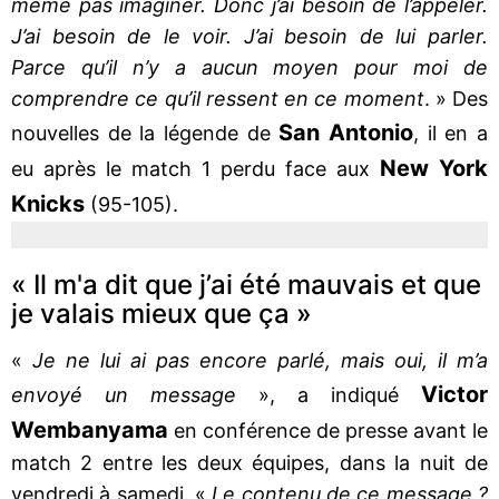
même pas imaginer. Donc j’ai besoin de l’appeler.
J’ai besoin de le voir. J’ai besoin de lui parler.
Parce qu’il n’y a aucun moyen pour moi de
comprendre ce qu’il ressent en ce moment
. » Des
San Antonio
nouvelles de la légende de
, il en a
New York
eu après le match 1 perdu face aux
Knicks
(95-105).
« Il m'a dit que j’ai été mauvais et que
je valais mieux que ça »
«
Je ne lui ai pas encore parlé, mais oui, il m’a
Victor
envoyé un message
», a indiqué
Wembanyama
en conférence de presse avant le
match 2 entre les deux équipes, dans la nuit de
vendredi à samedi. «
Le contenu de ce message ?