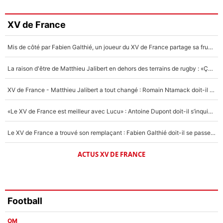
3%
Faris Moumbagna
XV de France
4%
Mis de côté par Fabien Galthié, un joueur du XV de France partage sa frustration : «ils ne me l’ont pas dit tout de suite»
Un autre joueur
5%
La raison d'être de Matthieu Jalibert en dehors des terrains de rugby : «Ça m'atteint autant que si tu touches à un membre de ma famille»
1615 personnes ont participé aux votes.
XV de France - Matthieu Jalibert a tout changé : Romain Ntamack doit-il s’inquiéter pour sa place à un an de la Coupe du monde ?
«Le XV de France est meilleur avec Lucu» : Antoine Dupont doit-il s’inquiéter pour sa place ?
Le XV de France a trouvé son remplaçant : Fabien Galthié doit-il se passer d'Antoine Dupont ?
ACTUS XV DE FRANCE
Football
OM