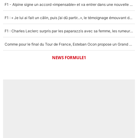
F1 - Alpine signe un accord «impensable» et va entrer dans une nouvelle dimension : Grande nouvelle pour Pierre Gasly !
F1 : « Je lui ai fait un câlin, puis j’ai dû partir...», le témoignage émouvant de Max Verstappen sur sa fille
F1 : Charles Leclerc surpris par les paparazzis avec sa femme, les rumeurs étaient vraies !
Comme pour le final du Tour de France, Esteban Ocon propose un Grand Prix de Formule 1 à Paris : «Autour de l’Arc de Triomphe, ce serait génial» !
NEWS FORMULE1