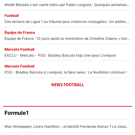
Medhi Benatia s'est «senti trahi» par Pablo Longoria : Quelques semaines après son départ, l'ancien directeur de football de l'OM règle ses comptes
Football
Des terrains de Ligue 1 au tribunal pour violences conjugales : Un arbitre français encourt une peine de 18 mois de prison !
Équipe de France
Equipe de France : 10 jours après la nomination de Zinedine Zidane, c'est au tour de son fils de prendre un nouveau départ !
Mercato Football
EXCLU - Mercato - PSG : Bradley Barcola trop cher pour Liverpool
Mercato Football
PSG - Bradley Barcola à Liverpool, la fake news : Le feuilleton continue !
NEWS FOOTBALL
Formule1
Max Verstappen, Lewis Hamilton… et bientôt Fernando Alonso ? Le classement des pilotes les mieux payés en Formule 1 risque de changer !