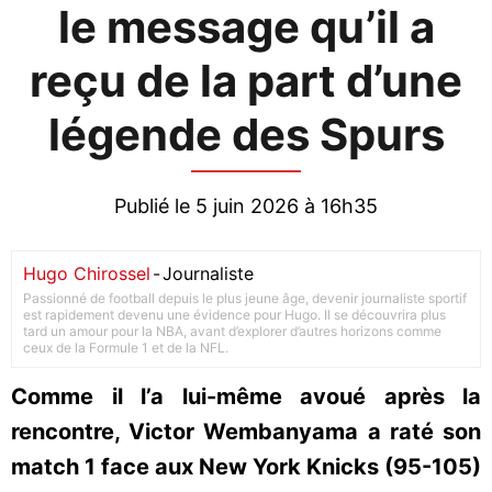
le message qu’il a
reçu de la part d’une
légende des Spurs
Publié le 5 juin 2026 à 16h35
Hugo Chirossel
-
Journaliste
Passionné de football depuis le plus jeune âge, devenir journaliste sportif
est rapidement devenu une évidence pour Hugo. Il se découvrira plus
tard un amour pour la NBA, avant d’explorer d’autres horizons comme
ceux de la Formule 1 et de la NFL.
Comme il l’a lui-même avoué après la
rencontre, Victor Wembanyama a raté son
match 1 face aux New York Knicks (95-105)