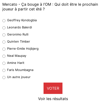
Mercato - Ça bouge à l’OM : Qui doit être le prochain
joueur à partir cet été ?
Geoffrey Kondogbia
Geoffrey Kondogbia
38%
Leonardo Balerdi
Leonardo Balerdi
Geronimo Rulli
32%
Quinten Timber
Geronimo Rulli
Pierre-Emile Hojbjerg
5%
Neal Maupay
Quinten Timber
Amine Harit
1%
Faris Moumbagna
Pierre-Emile Hojbjerg
Un autre joueur
9%
VOTER
Neal Maupay
4%
Voir les résultats
Amine Harit