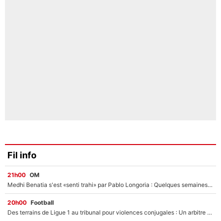
Fil info
21h00
OM
Medhi Benatia s'est «senti trahi» par Pablo Longoria : Quelques semaines après son départ, l'ancien directeur de football de l'OM règle ses comptes
20h00
Football
Des terrains de Ligue 1 au tribunal pour violences conjugales : Un arbitre français encourt une peine de 18 mois de prison !