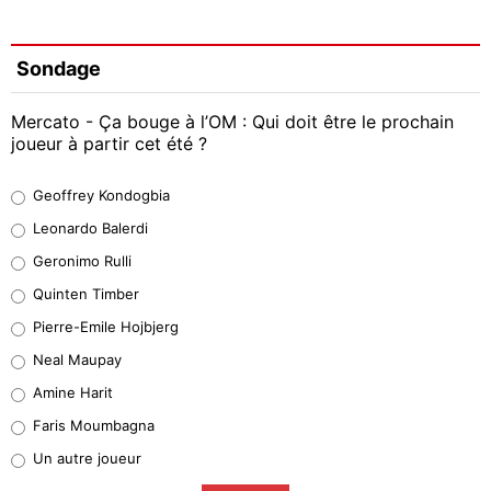
Sondage
Mercato - Ça bouge à l’OM : Qui doit être le prochain
joueur à partir cet été ?
Geoffrey Kondogbia
Geoffrey Kondogbia
38%
Leonardo Balerdi
Leonardo Balerdi
Geronimo Rulli
32%
Quinten Timber
Geronimo Rulli
Pierre-Emile Hojbjerg
5%
Neal Maupay
Quinten Timber
Amine Harit
1%
Faris Moumbagna
Pierre-Emile Hojbjerg
Un autre joueur
9%