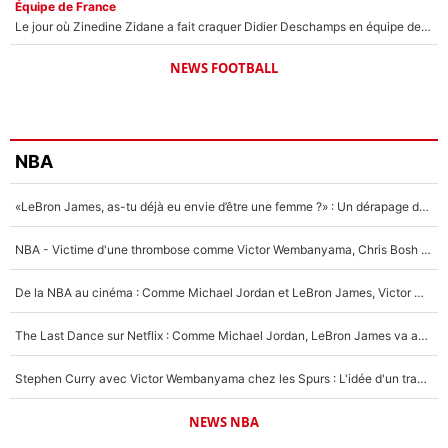
Équipe de France
Le jour où Zinedine Zidane a fait craquer Didier Deschamps en équipe de France : «Je m’en suis voulu», l’ancien sélectionneur a regretté son geste !
NEWS FOOTBALL
NBA
«LeBron James, as-tu déjà eu envie d’être une femme ?» : Un dérapage de Donald Trump sur la superstar de la NBA refait surface
NBA - Victime d'une thrombose comme Victor Wembanyama, Chris Bosh prévient le Français des risques sur sa santé : «J’ai failli mourir sur le coup et j’ai été ramené à la vie»
De la NBA au cinéma : Comme Michael Jordan et LeBron James, Victor Wembanyama rêve d'une carrière d'acteur !
The Last Dance sur Netflix : Comme Michael Jordan, LeBron James va avoir le droit à sa série !
Stephen Curry avec Victor Wembanyama chez les Spurs : L'idée d'un trade historique est lancée en NBA !
NEWS NBA