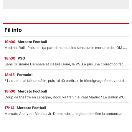
Fil info
19h00
Mercato Football
Medina, Rulli, Paixao... ça part dans tous les sens sur le mercato de l'OM : Frank McCourt va enfin récupérer l'argent qu'il attend ?
18h30
PSG
Sans Ousmane Dembélé et Désiré Doué, le PSG a pris une correction face à Majorque : Luis Enrique attend avec impatience des renforts !
18h15
Formule1
F1 : « Je lui ai fait un câlin, puis j’ai dû partir...», le témoignage émouvant de Max Verstappen sur sa fille
18h00
Mercato Football
Coup de théâtre en Espagne, Rodri va trahir le Real Madrid : Le Ballon d'Or a choisi de signer au FC Barcelone !
17h14
Mercato Football
Mercato Analyse : Vincius Jr-Diomandé, la logique derrière la concordance des temps