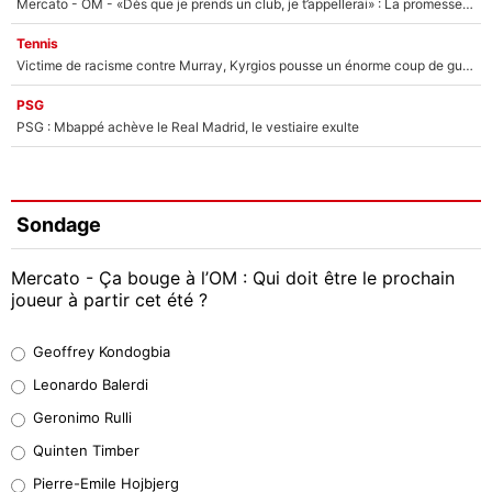
Mercato - OM - «Dès que je prends un club, je t’appellerai» : La promesse de Marcelino au moment de claquer la porte
Tennis
Victime de racisme contre Murray, Kyrgios pousse un énorme coup de gueule !
PSG
PSG : Mbappé achève le Real Madrid, le vestiaire exulte
Sondage
Mercato - Ça bouge à l’OM : Qui doit être le prochain
joueur à partir cet été ?
Geoffrey Kondogbia
Geoffrey Kondogbia
38%
Leonardo Balerdi
Leonardo Balerdi
Geronimo Rulli
32%
Quinten Timber
Geronimo Rulli
Pierre-Emile Hojbjerg