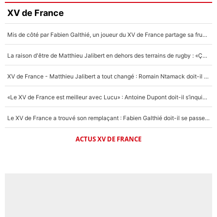
XV de France
Mis de côté par Fabien Galthié, un joueur du XV de France partage sa frustration : «ils ne me l’ont pas dit tout de suite»
La raison d'être de Matthieu Jalibert en dehors des terrains de rugby : «Ça m'atteint autant que si tu touches à un membre de ma famille»
XV de France - Matthieu Jalibert a tout changé : Romain Ntamack doit-il s’inquiéter pour sa place à un an de la Coupe du monde ?
«Le XV de France est meilleur avec Lucu» : Antoine Dupont doit-il s’inquiéter pour sa place ?
Le XV de France a trouvé son remplaçant : Fabien Galthié doit-il se passer d'Antoine Dupont ?
ACTUS XV DE FRANCE