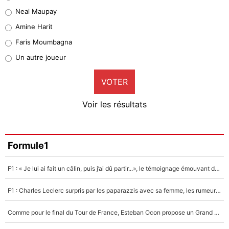
5%
Neal Maupay
Quinten Timber
Amine Harit
1%
Faris Moumbagna
Pierre-Emile Hojbjerg
Un autre joueur
9%
VOTER
Neal Maupay
4%
Voir les résultats
Amine Harit
3%
Faris Moumbagna
Formule1
5%
F1 : « Je lui ai fait un câlin, puis j’ai dû partir...», le témoignage émouvant de Max Verstappen sur sa fille
Un autre joueur
5%
F1 : Charles Leclerc surpris par les paparazzis avec sa femme, les rumeurs étaient vraies !
1518 personnes ont participé aux votes.
Comme pour le final du Tour de France, Esteban Ocon propose un Grand Prix de Formule 1 à Paris : «Autour de l’Arc de Triomphe, ce serait génial» !