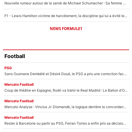
Nouvelle rumeur autour de la santé de Michael Schumacher : Sa femme Corinna sort du silence
F1 - Lewis Hamilton victime de harcèlement, la discipline qui lui a évité le pire : «J'aurais probablement mal tourné»
NEWS FORMULE1
Football
PSG
Sans Ousmane Dembélé et Désiré Doué, le PSG a pris une correction face à Majorque : Luis Enrique attend avec impatience des renforts !
Mercato Football
Coup de théâtre en Espagne, Rodri va trahir le Real Madrid : Le Ballon d'Or a choisi de signer au FC Barcelone !
Mercato Football
Mercato Analyse : Vincius Jr-Diomandé, la logique derrière la concordance des temps
Mercato Football
Rester à Barcelone ou partir au PSG, Ferran Torres a enfin pris sa décision : La course contre la montre est lancée !