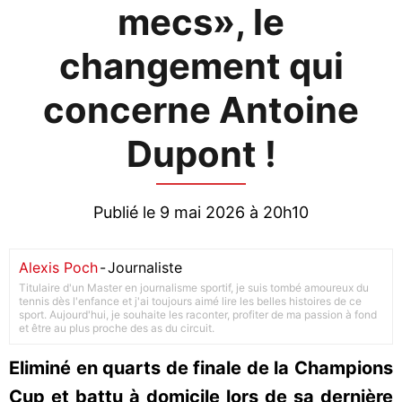
mecs», le
changement qui
concerne Antoine
Dupont !
Publié le 9 mai 2026 à 20h10
Alexis Poch
-
Journaliste
Titulaire d'un Master en journalisme sportif, je suis tombé amoureux du
tennis dès l'enfance et j'ai toujours aimé lire les belles histoires de ce
sport. Aujourd'hui, je souhaite les raconter, profiter de ma passion à fond
et être au plus proche des as du circuit.
Eliminé en quarts de finale de la Champions
Cup et battu à domicile lors de sa dernière