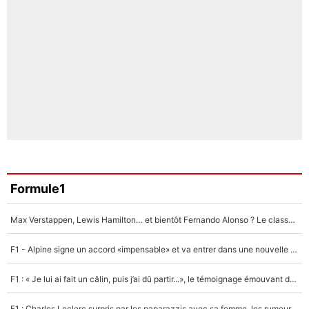
Formule1
Max Verstappen, Lewis Hamilton… et bientôt Fernando Alonso ? Le classement des pilotes les mieux payés en Formule 1 risque de changer !
F1 - Alpine signe un accord «impensable» et va entrer dans une nouvelle dimension : Grande nouvelle pour Pierre Gasly !
F1 : « Je lui ai fait un câlin, puis j’ai dû partir...», le témoignage émouvant de Max Verstappen sur sa fille
F1 : Charles Leclerc surpris par les paparazzis avec sa femme, les rumeurs étaient vraies !