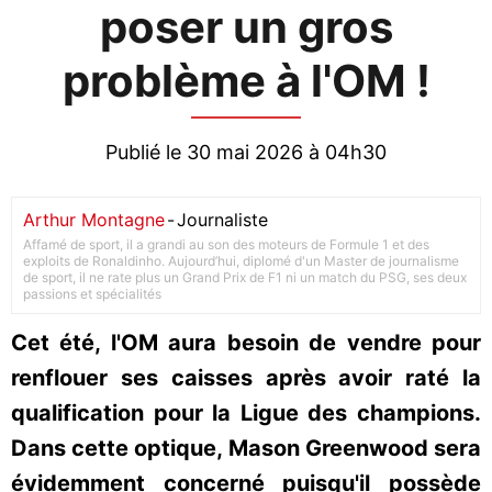
poser un gros
problème à l'OM !
Publié le 30 mai 2026 à 04h30
Arthur Montagne
-
Journaliste
Affamé de sport, il a grandi au son des moteurs de Formule 1 et des
exploits de Ronaldinho. Aujourd’hui, diplomé d'un Master de journalisme
de sport, il ne rate plus un Grand Prix de F1 ni un match du PSG, ses deux
passions et spécialités
Cet été, l'OM aura besoin de vendre pour
renflouer ses caisses après avoir raté la
qualification pour la Ligue des champions.
Dans cette optique, Mason Greenwood sera
évidemment concerné puisqu'il possède