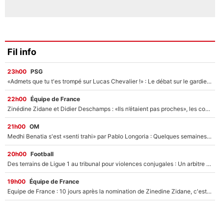
Fil info
23h00
PSG
«Admets que tu t'es trompé sur Lucas Chevalier !» : Le débat sur le gardien du PSG vire au clash à l'After Foot
22h00
Équipe de France
Zinédine Zidane et Didier Deschamps : «Ils n’étaient pas proches», les confidences d’un membre de l’équipe de France 1998 sur leur relation spéciale
21h00
OM
Medhi Benatia s'est «senti trahi» par Pablo Longoria : Quelques semaines après son départ, l'ancien directeur de football de l'OM règle ses comptes
20h00
Football
Des terrains de Ligue 1 au tribunal pour violences conjugales : Un arbitre français encourt une peine de 18 mois de prison !
19h00
Équipe de France
Equipe de France : 10 jours après la nomination de Zinedine Zidane, c'est au tour de son fils de prendre un nouveau départ !