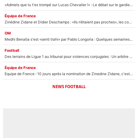
«Admets que tu t'es trompé sur Lucas Chevalier !» : Le débat sur le gardien du PSG vire au clash à l'After Foot
Équipe de France
Zinédine Zidane et Didier Deschamps : «Ils n’étaient pas proches», les confidences d’un membre de l’équipe de France 1998 sur leur relation spéciale
OM
Medhi Benatia s'est «senti trahi» par Pablo Longoria : Quelques semaines après son départ, l'ancien directeur de football de l'OM règle ses comptes
Football
Des terrains de Ligue 1 au tribunal pour violences conjugales : Un arbitre français encourt une peine de 18 mois de prison !
Équipe de France
Equipe de France : 10 jours après la nomination de Zinedine Zidane, c'est au tour de son fils de prendre un nouveau départ !
NEWS FOOTBALL