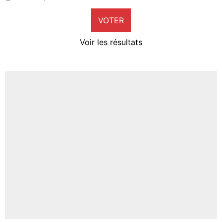
9%
VOTER
Neal Maupay
4%
Voir les résultats
Amine Harit
3%
Faris Moumbagna
4%
Un autre joueur
5%
1618 personnes ont participé aux votes.