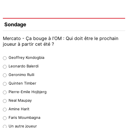
Sondage
Mercato - Ça bouge à l’OM : Qui doit être le prochain
joueur à partir cet été ?
Geoffrey Kondogbia
Geoffrey Kondogbia
38%
Leonardo Balerdi
Leonardo Balerdi
Geronimo Rulli
32%
Quinten Timber
Geronimo Rulli
Pierre-Emile Hojbjerg
5%
Neal Maupay
Quinten Timber
Amine Harit
1%
Faris Moumbagna
Pierre-Emile Hojbjerg
Un autre joueur