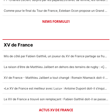
Comme pour le final du Tour de France, Esteban Ocon propose un Grand Prix de Formule 1 à Paris : «Autour de l’Arc de Triomphe, ce serait génial» !
NEWS FORMULE1
XV de France
Mis de côté par Fabien Galthié, un joueur du XV de France partage sa frustration : «ils ne me l’ont pas dit tout de suite»
La raison d'être de Matthieu Jalibert en dehors des terrains de rugby : «Ça m'atteint autant que si tu touches à un membre de ma famille»
XV de France - Matthieu Jalibert a tout changé : Romain Ntamack doit-il s’inquiéter pour sa place à un an de la Coupe du monde ?
«Le XV de France est meilleur avec Lucu» : Antoine Dupont doit-il s’inquiéter pour sa place ?
Le XV de France a trouvé son remplaçant : Fabien Galthié doit-il se passer d'Antoine Dupont ?
ACTUS XV DE FRANCE