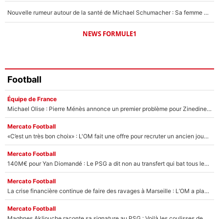
Nouvelle rumeur autour de la santé de Michael Schumacher : Sa femme Corinna sort du silence
NEWS FORMULE1
Football
Équipe de France
Michael Olise : Pierre Ménès annonce un premier problème pour Zinedine Zidane en équipe de France
Mercato Football
«C’est un très bon choix» : L'OM fait une offre pour recruter un ancien joueur du PSG... et c'est validé dans l'After Foot !
Mercato Football
140M€ pour Yan Diomandé : Le PSG a dit non au transfert qui bat tous les records sur le mercato
Mercato Football
La crise financière continue de faire des ravages à Marseille : L’OM a placé 12 joueurs sur le marché des transferts… et ça pourrait lui rapporter près de 100M€ !
Mercato Football
Maghnes Akliouche raconte sa signature au PSG : Voilà les coulisses de son transfert de rêve à 50M€