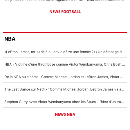
NEWS FOOTBALL
NBA
«LeBron James, as-tu déjà eu envie d’être une femme ?» : Un dérapage de Donald Trump sur la superstar de la NBA refait surface
NBA - Victime d'une thrombose comme Victor Wembanyama, Chris Bosh prévient le Français des risques sur sa santé : «J’ai failli mourir sur le coup et j’ai été ramené à la vie»
De la NBA au cinéma : Comme Michael Jordan et LeBron James, Victor Wembanyama rêve d'une carrière d'acteur !
The Last Dance sur Netflix : Comme Michael Jordan, LeBron James va avoir le droit à sa série !
Stephen Curry avec Victor Wembanyama chez les Spurs : L'idée d'un trade historique est lancée en NBA !
NEWS NBA