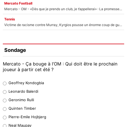
Mercato Football
Mercato - OM - «Dès que je prends un club, je t’appellerai» : La promesse de Marcelino au moment de claquer la porte
Tennis
Victime de racisme contre Murray, Kyrgios pousse un énorme coup de gueule !
Sondage
Mercato - Ça bouge à l’OM : Qui doit être le prochain
joueur à partir cet été ?
Geoffrey Kondogbia
Geoffrey Kondogbia
38%
Leonardo Balerdi
Leonardo Balerdi
Geronimo Rulli
32%
Quinten Timber
Geronimo Rulli
Pierre-Emile Hojbjerg
5%
Neal Maupay