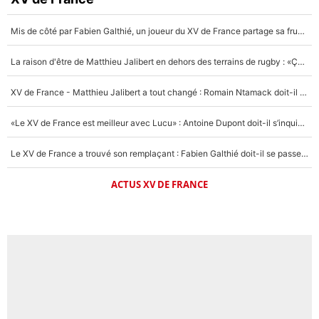
Mis de côté par Fabien Galthié, un joueur du XV de France partage sa frustration : «ils ne me l’ont pas dit tout de suite»
La raison d'être de Matthieu Jalibert en dehors des terrains de rugby : «Ça m'atteint autant que si tu touches à un membre de ma famille»
XV de France - Matthieu Jalibert a tout changé : Romain Ntamack doit-il s’inquiéter pour sa place à un an de la Coupe du monde ?
«Le XV de France est meilleur avec Lucu» : Antoine Dupont doit-il s’inquiéter pour sa place ?
Le XV de France a trouvé son remplaçant : Fabien Galthié doit-il se passer d'Antoine Dupont ?
ACTUS XV DE FRANCE