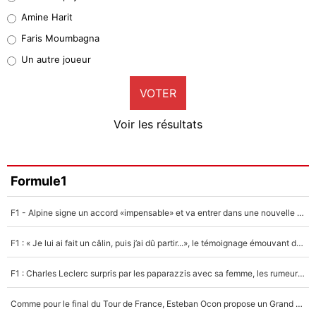
Quinten Timber
Amine Harit
1%
Faris Moumbagna
Pierre-Emile Hojbjerg
Un autre joueur
9%
VOTER
Neal Maupay
4%
Voir les résultats
Amine Harit
3%
Faris Moumbagna
Formule1
5%
F1 - Alpine signe un accord «impensable» et va entrer dans une nouvelle dimension : Grande nouvelle pour Pierre Gasly !
Un autre joueur
5%
F1 : « Je lui ai fait un câlin, puis j’ai dû partir...», le témoignage émouvant de Max Verstappen sur sa fille
1543 personnes ont participé aux votes.
F1 : Charles Leclerc surpris par les paparazzis avec sa femme, les rumeurs étaient vraies !
Comme pour le final du Tour de France, Esteban Ocon propose un Grand Prix de Formule 1 à Paris : «Autour de l’Arc de Triomphe, ce serait génial» !