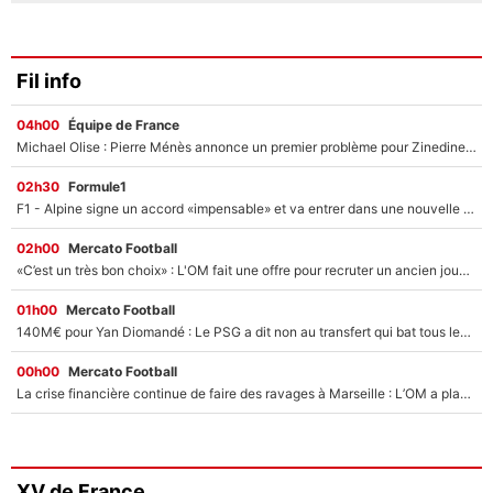
Fil info
04h00
Équipe de France
Michael Olise : Pierre Ménès annonce un premier problème pour Zinedine Zidane en équipe de France
02h30
Formule1
F1 - Alpine signe un accord «impensable» et va entrer dans une nouvelle dimension : Grande nouvelle pour Pierre Gasly !
02h00
Mercato Football
«C’est un très bon choix» : L'OM fait une offre pour recruter un ancien joueur du PSG... et c'est validé dans l'After Foot !
01h00
Mercato Football
140M€ pour Yan Diomandé : Le PSG a dit non au transfert qui bat tous les records sur le mercato
00h00
Mercato Football
La crise financière continue de faire des ravages à Marseille : L’OM a placé 12 joueurs sur le marché des transferts… et ça pourrait lui rapporter près de 100M€ !
XV de France