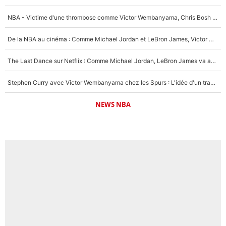
NBA - Victime d'une thrombose comme Victor Wembanyama, Chris Bosh prévient le Français des risques sur sa santé : «J’ai failli mourir sur le coup et j’ai été ramené à la vie»
De la NBA au cinéma : Comme Michael Jordan et LeBron James, Victor Wembanyama rêve d'une carrière d'acteur !
The Last Dance sur Netflix : Comme Michael Jordan, LeBron James va avoir le droit à sa série !
Stephen Curry avec Victor Wembanyama chez les Spurs : L'idée d'un trade historique est lancée en NBA !
NEWS NBA