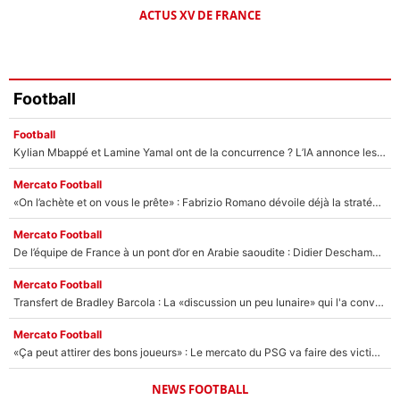
ACTUS XV DE FRANCE
Football
Football
Kylian Mbappé et Lamine Yamal ont de la concurrence ? L’IA annonce les 5 joueurs qui vont dominer le football dans les années à venir !
Mercato Football
«On l’achète et on vous le prête» : Fabrizio Romano dévoile déjà la stratégie du PSG avec le transfert de Zion Suzuki !
Mercato Football
De l’équipe de France à un pont d’or en Arabie saoudite : Didier Deschamps a donné sa réponse !
Mercato Football
Transfert de Bradley Barcola : La «discussion un peu lunaire» qui l'a convaincu de quitter le PSG, son entourage est pointé du doigt
Mercato Football
«Ça peut attirer des bons joueurs» : Le mercato du PSG va faire des victimes dans l'effectif de Luis Enrique ?
NEWS FOOTBALL