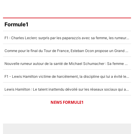
Formule1
F1 : Charles Leclerc surpris par les paparazzis avec sa femme, les rumeurs étaient vraies !
Comme pour le final du Tour de France, Esteban Ocon propose un Grand Prix de Formule 1 à Paris : «Autour de l’Arc de Triomphe, ce serait génial» !
Nouvelle rumeur autour de la santé de Michael Schumacher : Sa femme Corinna sort du silence
F1 - Lewis Hamilton victime de harcèlement, la discipline qui lui a évité le pire : «J'aurais probablement mal tourné»
Lewis Hamilton : Le talent inattendu dévoilé sur les réseaux sociaux qui a impressionné Kim Kardashian pendant leurs vacances en amoureux !
NEWS FORMULE1