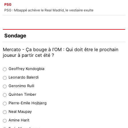
PSG
PSG : Mbappé achève le Real Madrid, le vestiaire exulte
Sondage
Mercato - Ça bouge à l’OM : Qui doit être le prochain
joueur à partir cet été ?
Geoffrey Kondogbia
Geoffrey Kondogbia
38%
Leonardo Balerdi
Leonardo Balerdi
Geronimo Rulli
32%
Quinten Timber
Geronimo Rulli
Pierre-Emile Hojbjerg
4%
Neal Maupay
Quinten Timber
Amine Harit
1%