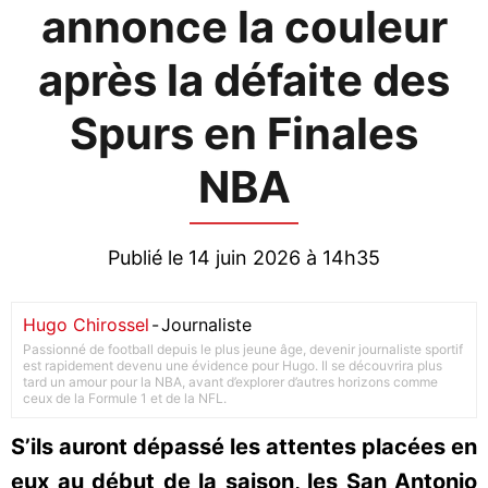
annonce la couleur
après la défaite des
Spurs en Finales
NBA
Publié le 14 juin 2026 à 14h35
Hugo Chirossel
-
Journaliste
Passionné de football depuis le plus jeune âge, devenir journaliste sportif
est rapidement devenu une évidence pour Hugo. Il se découvrira plus
tard un amour pour la NBA, avant d’explorer d’autres horizons comme
ceux de la Formule 1 et de la NFL.
S’ils auront dépassé les attentes placées en
eux au début de la saison, les San Antonio