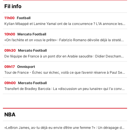
Fil info
11h00
Football
Kylian Mbappé et Lamine Yamal ont de la concurrence ? L’IA annonce les 5 joueurs qui vont dominer le football dans les années à venir !
10h00
Mercato Football
«On l’achète et on vous le prête» : Fabrizio Romano dévoile déjà la stratégie du PSG avec le transfert de Zion Suzuki !
09h30
Mercato Football
De l’équipe de France à un pont d’or en Arabie saoudite : Didier Deschamps a donné sa réponse !
09h17
Omnisport
Tour de France - Échec sur échec, voilà ce que l’avenir réserve à Paul Seixas : «Tant qu’il y aura un Pogacar comme celui-là...»
09h00
Mercato Football
Transfert de Bradley Barcola : La «discussion un peu lunaire» qui l'a convaincu de quitter le PSG, son entourage est pointé du doigt
NBA
«LeBron James, as-tu déjà eu envie d’être une femme ?» : Un dérapage de Donald Trump sur la superstar de la NBA refait surface