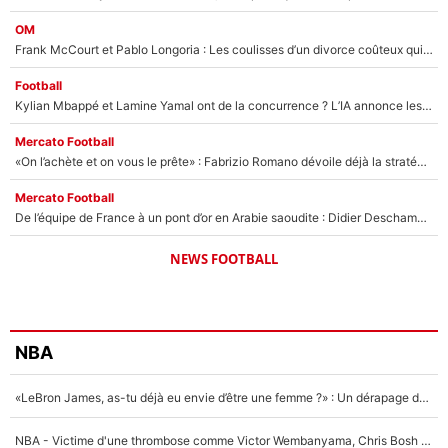
OM
Frank McCourt et Pablo Longoria : Les coulisses d’un divorce coûteux qui ruine l’OM à petit feu…
Football
Kylian Mbappé et Lamine Yamal ont de la concurrence ? L’IA annonce les 5 joueurs qui vont dominer le football dans les années à venir !
Mercato Football
«On l’achète et on vous le prête» : Fabrizio Romano dévoile déjà la stratégie du PSG avec le transfert de Zion Suzuki !
Mercato Football
De l’équipe de France à un pont d’or en Arabie saoudite : Didier Deschamps a donné sa réponse !
NEWS FOOTBALL
NBA
«LeBron James, as-tu déjà eu envie d’être une femme ?» : Un dérapage de Donald Trump sur la superstar de la NBA refait surface
NBA - Victime d'une thrombose comme Victor Wembanyama, Chris Bosh prévient le Français des risques sur sa santé : «J’ai failli mourir sur le coup et j’ai été ramené à la vie»