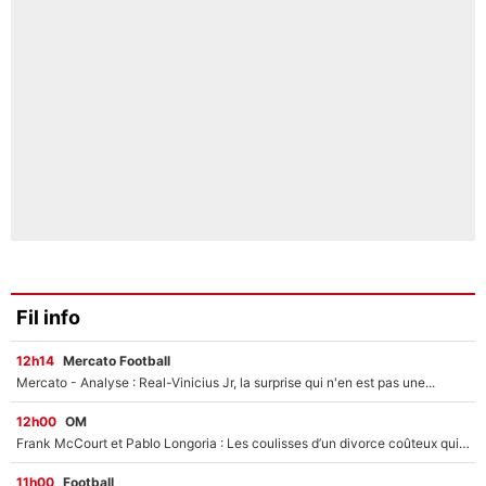
Fil info
12h14
Mercato Football
Mercato - Analyse : Real-Vinicius Jr, la surprise qui n'en est pas une...
12h00
OM
Frank McCourt et Pablo Longoria : Les coulisses d’un divorce coûteux qui ruine l’OM à petit feu…
11h00
Football