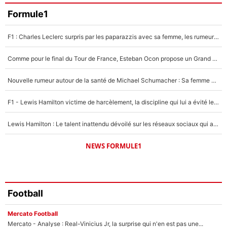
Faris Moumbagna
Formule1
5%
F1 : Charles Leclerc surpris par les paparazzis avec sa femme, les rumeurs étaient vraies !
Un autre joueur
5%
Comme pour le final du Tour de France, Esteban Ocon propose un Grand Prix de Formule 1 à Paris : «Autour de l’Arc de Triomphe, ce serait génial» !
1483 personnes ont participé aux votes.
Nouvelle rumeur autour de la santé de Michael Schumacher : Sa femme Corinna sort du silence
F1 - Lewis Hamilton victime de harcèlement, la discipline qui lui a évité le pire : «J'aurais probablement mal tourné»
Lewis Hamilton : Le talent inattendu dévoilé sur les réseaux sociaux qui a impressionné Kim Kardashian pendant leurs vacances en amoureux !
NEWS FORMULE1
Football
Mercato Football
Mercato - Analyse : Real-Vinicius Jr, la surprise qui n'en est pas une...