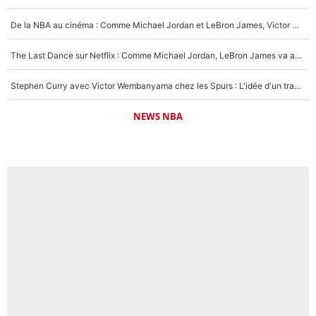
De la NBA au cinéma : Comme Michael Jordan et LeBron James, Victor Wembanyama rêve d'une carrière d'acteur !
The Last Dance sur Netflix : Comme Michael Jordan, LeBron James va avoir le droit à sa série !
Stephen Curry avec Victor Wembanyama chez les Spurs : L'idée d'un trade historique est lancée en NBA !
NEWS NBA