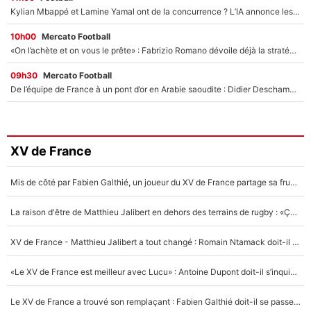
Kylian Mbappé et Lamine Yamal ont de la concurrence ? L’IA annonce les 5 joueurs qui vont dominer le football dans les années à venir !
10h00
Mercato Football
«On l’achète et on vous le prête» : Fabrizio Romano dévoile déjà la stratégie du PSG avec le transfert de Zion Suzuki !
09h30
Mercato Football
De l’équipe de France à un pont d’or en Arabie saoudite : Didier Deschamps a donné sa réponse !
XV de France
Mis de côté par Fabien Galthié, un joueur du XV de France partage sa frustration : «ils ne me l’ont pas dit tout de suite»
La raison d'être de Matthieu Jalibert en dehors des terrains de rugby : «Ça m'atteint autant que si tu touches à un membre de ma famille»
XV de France - Matthieu Jalibert a tout changé : Romain Ntamack doit-il s’inquiéter pour sa place à un an de la Coupe du monde ?
«Le XV de France est meilleur avec Lucu» : Antoine Dupont doit-il s’inquiéter pour sa place ?
Le XV de France a trouvé son remplaçant : Fabien Galthié doit-il se passer d'Antoine Dupont ?