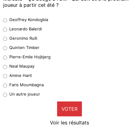
joueur à partir cet été ?
Geoffrey Kondogbia
Geoffrey Kondogbia
38%
Leonardo Balerdi
Leonardo Balerdi
Geronimo Rulli
32%
Quinten Timber
Geronimo Rulli
Pierre-Emile Hojbjerg
4%
Neal Maupay
Quinten Timber
Amine Harit
1%
Faris Moumbagna
Pierre-Emile Hojbjerg
Un autre joueur
9%
VOTER
Neal Maupay
4%
Voir les résultats
Amine Harit
3%