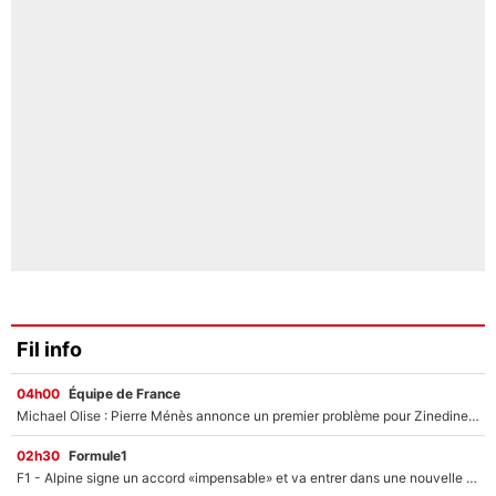
Fil info
04h00
Équipe de France
Michael Olise : Pierre Ménès annonce un premier problème pour Zinedine Zidane en équipe de France
02h30
Formule1
F1 - Alpine signe un accord «impensable» et va entrer dans une nouvelle dimension : Grande nouvelle pour Pierre Gasly !