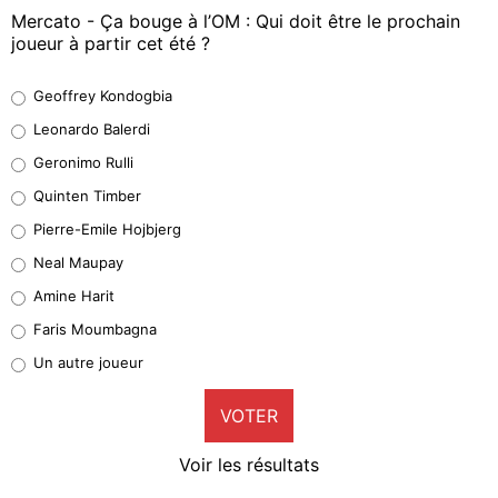
Mercato - Ça bouge à l’OM : Qui doit être le prochain
joueur à partir cet été ?
Geoffrey Kondogbia
Geoffrey Kondogbia
38%
Leonardo Balerdi
Leonardo Balerdi
Geronimo Rulli
32%
Quinten Timber
Geronimo Rulli
Pierre-Emile Hojbjerg
5%
Neal Maupay
Quinten Timber
Amine Harit
1%
Faris Moumbagna
Pierre-Emile Hojbjerg
Un autre joueur
9%
VOTER
Neal Maupay
4%
Voir les résultats
Amine Harit