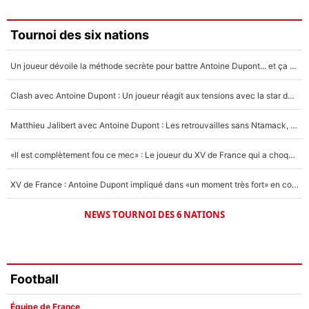
3%
Faris Moumbagna
Tournoi des six nations
5%
Un joueur dévoile la méthode secrète pour battre Antoine Dupont... et ça marche !
Un autre joueur
5%
Clash avec Antoine Dupont : Un joueur réagit aux tensions avec la star du XV de France !
1543 personnes ont participé aux votes.
Matthieu Jalibert avec Antoine Dupont : Les retrouvailles sans Ntamack, «il y a eu des discussions»
«Il est complètement fou ce mec» : Le joueur du XV de France qui a choqué Matthieu Jalibert !
XV de France : Antoine Dupont impliqué dans «un moment très fort» en coulisses
NEWS TOURNOI DES 6 NATIONS
Football
Équipe de France