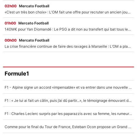
02h00
Mercato Football
«C’est un très bon choix» : L'OM fait une offre pour recruter un ancien joueur du PSG... et c'est validé dans l'After Foot !
01h00
Mercato Football
140M€ pour Yan Diomandé : Le PSG a dit non au transfert qui bat tous les records sur le mercato
00h00
Mercato Football
La crise financière continue de faire des ravages à Marseille : L’OM a placé 12 joueurs sur le marché des transferts… et ça pourrait lui rapporter près de 100M€ !
Formule1
F1 - Alpine signe un accord «impensable» et va entrer dans une nouvelle dimension : Grande nouvelle pour Pierre Gasly !
F1 : « Je lui ai fait un câlin, puis j’ai dû partir...», le témoignage émouvant de Max Verstappen sur sa fille
F1 : Charles Leclerc surpris par les paparazzis avec sa femme, les rumeurs étaient vraies !
Comme pour le final du Tour de France, Esteban Ocon propose un Grand Prix de Formule 1 à Paris : «Autour de l’Arc de Triomphe, ce serait génial» !