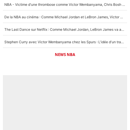
NBA - Victime d'une thrombose comme Victor Wembanyama, Chris Bosh prévient le Français des risques sur sa santé : «J’ai failli mourir sur le coup et j’ai été ramené à la vie»
De la NBA au cinéma : Comme Michael Jordan et LeBron James, Victor Wembanyama rêve d'une carrière d'acteur !
The Last Dance sur Netflix : Comme Michael Jordan, LeBron James va avoir le droit à sa série !
Stephen Curry avec Victor Wembanyama chez les Spurs : L'idée d'un trade historique est lancée en NBA !
NEWS NBA