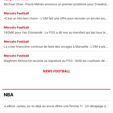
Michael Olise : Pierre Ménès annonce un premier problème pour Zinedine Zidane en équipe de France
Mercato Football
«C’est un très bon choix» : L'OM fait une offre pour recruter un ancien joueur du PSG... et c'est validé dans l'After Foot !
Mercato Football
140M€ pour Yan Diomandé : Le PSG a dit non au transfert qui bat tous les records sur le mercato
Mercato Football
La crise financière continue de faire des ravages à Marseille : L’OM a placé 12 joueurs sur le marché des transferts… et ça pourrait lui rapporter près de 100M€ !
Mercato Football
Maghnes Akliouche raconte sa signature au PSG : Voilà les coulisses de son transfert de rêve à 50M€
NEWS FOOTBALL
NBA
«LeBron James, as-tu déjà eu envie d’être une femme ?» : Un dérapage de Donald Trump sur la superstar de la NBA refait surface