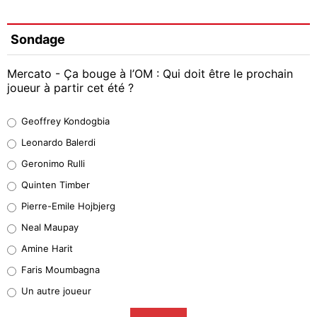
Sondage
Mercato - Ça bouge à l’OM : Qui doit être le prochain
joueur à partir cet été ?
Geoffrey Kondogbia
Geoffrey Kondogbia
38%
Leonardo Balerdi
Leonardo Balerdi
Geronimo Rulli
32%
Quinten Timber
Geronimo Rulli
Pierre-Emile Hojbjerg
5%
Neal Maupay
Quinten Timber
Amine Harit
1%
Faris Moumbagna
Pierre-Emile Hojbjerg
Un autre joueur
9%