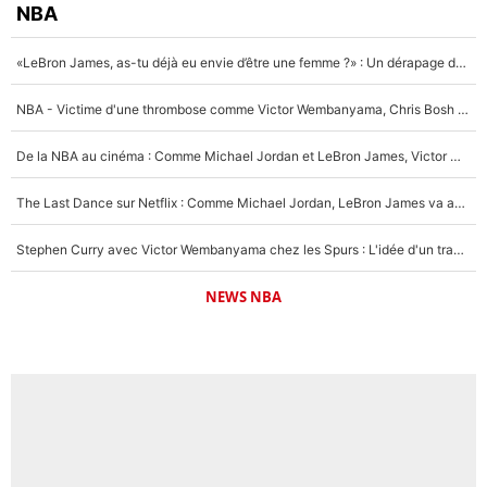
NBA
«LeBron James, as-tu déjà eu envie d’être une femme ?» : Un dérapage de Donald Trump sur la superstar de la NBA refait surface
NBA - Victime d'une thrombose comme Victor Wembanyama, Chris Bosh prévient le Français des risques sur sa santé : «J’ai failli mourir sur le coup et j’ai été ramené à la vie»
De la NBA au cinéma : Comme Michael Jordan et LeBron James, Victor Wembanyama rêve d'une carrière d'acteur !
The Last Dance sur Netflix : Comme Michael Jordan, LeBron James va avoir le droit à sa série !
Stephen Curry avec Victor Wembanyama chez les Spurs : L'idée d'un trade historique est lancée en NBA !
NEWS NBA