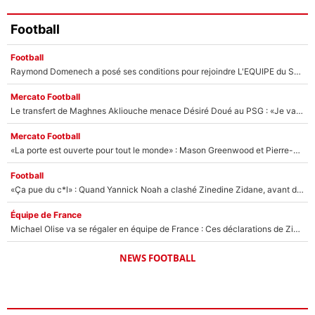
Football
Football
Raymond Domenech a posé ses conditions pour rejoindre L'EQUIPE du Soir : Il refuse de faire l'émission avec un autre chroniqueur !
Mercato Football
Le transfert de Maghnes Akliouche menace Désiré Doué au PSG : «Je valide à 200%»
Mercato Football
«La porte est ouverte pour tout le monde» : Mason Greenwood et Pierre-Emerick Aubameyang ont quitté l'OM, Amine Gouiri balance sur la suite du mercato et sur la réaction du vestiaire !
Football
«Ça pue du c*l» : Quand Yannick Noah a clashé Zinedine Zidane, avant de se faire recadrer par le nouveau sélectionneur de l'équipe de France !
Équipe de France
Michael Olise va se régaler en équipe de France : Ces déclarations de Zinedine Zidane qui prouvent qu'il va tout miser sur la star du Bayern Munich !
NEWS FOOTBALL