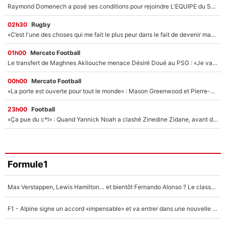
Raymond Domenech a posé ses conditions pour rejoindre L'EQUIPE du Soir : Il refuse de faire l'émission avec un autre chroniqueur !
02h30
Rugby
«C’est l'une des choses qui me fait le plus peur dans le fait de devenir maman» : En couple avec Antoine Dupont, Iris Mittenaere s'inquiète déjà pour ses futurs enfants !
01h00
Mercato Football
Le transfert de Maghnes Akliouche menace Désiré Doué au PSG : «Je valide à 200%»
00h00
Mercato Football
«La porte est ouverte pour tout le monde» : Mason Greenwood et Pierre-Emerick Aubameyang ont quitté l'OM, Amine Gouiri balance sur la suite du mercato et sur la réaction du vestiaire !
23h00
Football
«Ça pue du c*l» : Quand Yannick Noah a clashé Zinedine Zidane, avant de se faire recadrer par le nouveau sélectionneur de l'équipe de France !
Formule1
Max Verstappen, Lewis Hamilton… et bientôt Fernando Alonso ? Le classement des pilotes les mieux payés en Formule 1 risque de changer !
F1 - Alpine signe un accord «impensable» et va entrer dans une nouvelle dimension : Grande nouvelle pour Pierre Gasly !