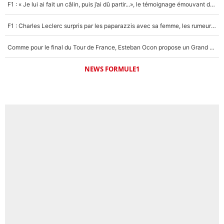
F1 : « Je lui ai fait un câlin, puis j’ai dû partir...», le témoignage émouvant de Max Verstappen sur sa fille
F1 : Charles Leclerc surpris par les paparazzis avec sa femme, les rumeurs étaient vraies !
Comme pour le final du Tour de France, Esteban Ocon propose un Grand Prix de Formule 1 à Paris : «Autour de l’Arc de Triomphe, ce serait génial» !
NEWS FORMULE1