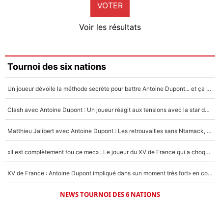
VOTER
Neal Maupay
4%
Voir les résultats
Amine Harit
3%
Faris Moumbagna
Tournoi des six nations
4%
Un joueur dévoile la méthode secrète pour battre Antoine Dupont... et ça marche !
Un autre joueur
5%
Clash avec Antoine Dupont : Un joueur réagit aux tensions avec la star du XV de France !
1664 personnes ont participé aux votes.
Matthieu Jalibert avec Antoine Dupont : Les retrouvailles sans Ntamack, «il y a eu des discussions»
«Il est complètement fou ce mec» : Le joueur du XV de France qui a choqué Matthieu Jalibert !
XV de France : Antoine Dupont impliqué dans «un moment très fort» en coulisses
NEWS TOURNOI DES 6 NATIONS