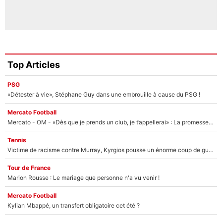
Top Articles
PSG
«Détester à vie», Stéphane Guy dans une embrouille à cause du PSG !
Mercato Football
Mercato - OM - «Dès que je prends un club, je t’appellerai» : La promesse de Marcelino au moment de claquer la porte
Tennis
Victime de racisme contre Murray, Kyrgios pousse un énorme coup de gueule !
Tour de France
Marion Rousse : Le mariage que personne n'a vu venir !
Mercato Football
Kylian Mbappé, un transfert obligatoire cet été ?