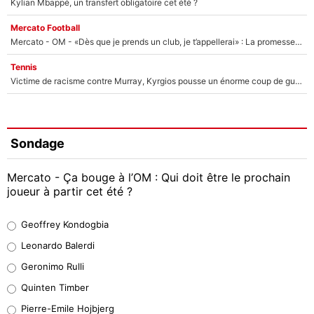
Kylian Mbappé, un transfert obligatoire cet été ?
Mercato Football
Mercato - OM - «Dès que je prends un club, je t’appellerai» : La promesse de Marcelino au moment de claquer la porte
Tennis
Victime de racisme contre Murray, Kyrgios pousse un énorme coup de gueule !
Sondage
Mercato - Ça bouge à l’OM : Qui doit être le prochain
joueur à partir cet été ?
Geoffrey Kondogbia
Geoffrey Kondogbia
38%
Leonardo Balerdi
Leonardo Balerdi
Geronimo Rulli
32%
Quinten Timber
Geronimo Rulli
Pierre-Emile Hojbjerg