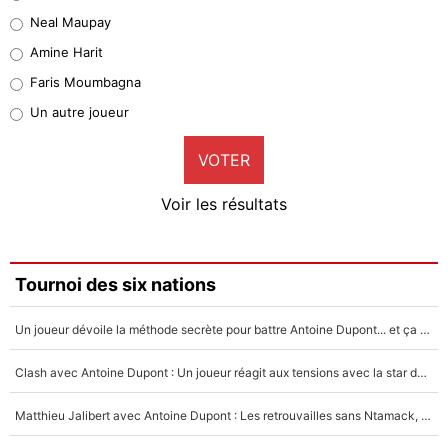
5%
Neal Maupay
Quinten Timber
Amine Harit
1%
Faris Moumbagna
Pierre-Emile Hojbjerg
Un autre joueur
9%
VOTER
Neal Maupay
4%
Voir les résultats
Amine Harit
3%
Faris Moumbagna
Tournoi des six nations
5%
Un joueur dévoile la méthode secrète pour battre Antoine Dupont... et ça marche !
Un autre joueur
5%
Clash avec Antoine Dupont : Un joueur réagit aux tensions avec la star du XV de France !
1550 personnes ont participé aux votes.
Matthieu Jalibert avec Antoine Dupont : Les retrouvailles sans Ntamack, «il y a eu des discussions»