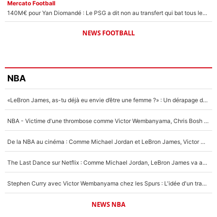
Mercato Football
140M€ pour Yan Diomandé : Le PSG a dit non au transfert qui bat tous les records sur le mercato
NEWS FOOTBALL
NBA
«LeBron James, as-tu déjà eu envie d’être une femme ?» : Un dérapage de Donald Trump sur la superstar de la NBA refait surface
NBA - Victime d'une thrombose comme Victor Wembanyama, Chris Bosh prévient le Français des risques sur sa santé : «J’ai failli mourir sur le coup et j’ai été ramené à la vie»
De la NBA au cinéma : Comme Michael Jordan et LeBron James, Victor Wembanyama rêve d'une carrière d'acteur !
The Last Dance sur Netflix : Comme Michael Jordan, LeBron James va avoir le droit à sa série !
Stephen Curry avec Victor Wembanyama chez les Spurs : L'idée d'un trade historique est lancée en NBA !
NEWS NBA