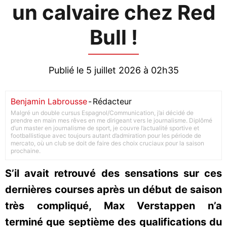
un calvaire chez Red
Bull !
Publié le 5 juillet 2026 à 02h35
Benjamin Labrousse
-
Rédacteur
Malgré un double cursus Espagnol/Communication, j’ai décidé de
prendre en main mes rêves en me dirigeant vers le journalisme. Diplômé
d’un master en journalisme de sport, je couvre l’actualité sportive et
footballistique avec toujours autant d’admiration pour les période de
mercato, où un club se doit de faire des choix cruciaux pour la saison
prochaine.
S’il avait retrouvé des sensations sur ces
dernières courses après un début de saison
très compliqué, Max Verstappen n’a
terminé que septième des qualifications du