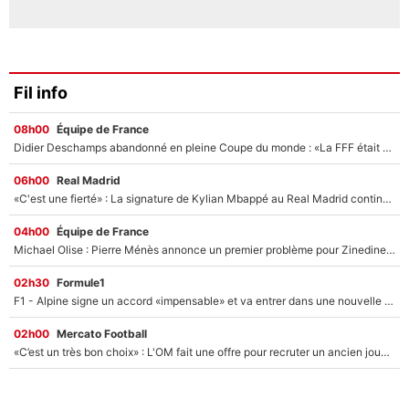
Fil info
08h00
Équipe de France
Didier Deschamps abandonné en pleine Coupe du monde : «La FFF était déjà passée à Zinedine Zidane»
06h00
Real Madrid
«C'est une fierté» : La signature de Kylian Mbappé au Real Madrid continue de régaler l'Espagne
04h00
Équipe de France
Michael Olise : Pierre Ménès annonce un premier problème pour Zinedine Zidane en équipe de France
02h30
Formule1
F1 - Alpine signe un accord «impensable» et va entrer dans une nouvelle dimension : Grande nouvelle pour Pierre Gasly !
02h00
Mercato Football
«C’est un très bon choix» : L'OM fait une offre pour recruter un ancien joueur du PSG... et c'est validé dans l'After Foot !