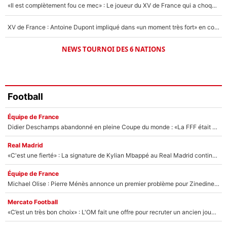
«Il est complètement fou ce mec» : Le joueur du XV de France qui a choqué Matthieu Jalibert !
XV de France : Antoine Dupont impliqué dans «un moment très fort» en coulisses
NEWS TOURNOI DES 6 NATIONS
Football
Équipe de France
Didier Deschamps abandonné en pleine Coupe du monde : «La FFF était déjà passée à Zinedine Zidane»
Real Madrid
«C'est une fierté» : La signature de Kylian Mbappé au Real Madrid continue de régaler l'Espagne
Équipe de France
Michael Olise : Pierre Ménès annonce un premier problème pour Zinedine Zidane en équipe de France
Mercato Football
«C’est un très bon choix» : L'OM fait une offre pour recruter un ancien joueur du PSG... et c'est validé dans l'After Foot !