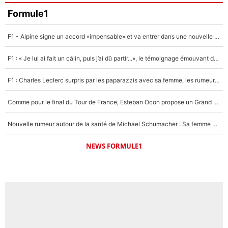
Formule1
F1 - Alpine signe un accord «impensable» et va entrer dans une nouvelle dimension : Grande nouvelle pour Pierre Gasly !
F1 : « Je lui ai fait un câlin, puis j’ai dû partir...», le témoignage émouvant de Max Verstappen sur sa fille
F1 : Charles Leclerc surpris par les paparazzis avec sa femme, les rumeurs étaient vraies !
Comme pour le final du Tour de France, Esteban Ocon propose un Grand Prix de Formule 1 à Paris : «Autour de l’Arc de Triomphe, ce serait génial» !
Nouvelle rumeur autour de la santé de Michael Schumacher : Sa femme Corinna sort du silence
NEWS FORMULE1