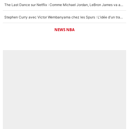
The Last Dance sur Netflix : Comme Michael Jordan, LeBron James va avoir le droit à sa série !
Stephen Curry avec Victor Wembanyama chez les Spurs : L'idée d'un trade historique est lancée en NBA !
NEWS NBA