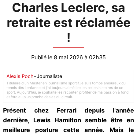
Charles Leclerc, sa
retraite est réclamée
!
Publié le 8 mai 2026 à 02h35
Alexis Poch
-
Journaliste
Titulaire d'un Master en journalisme sportif, je suis tombé amoureux du
tennis dès l'enfance et j'ai toujours aimé lire les belles histoires de ce
sport. Aujourd'hui, je souhaite les raconter, profiter de ma passion à fond
et être au plus proche des as du circuit.
Présent chez Ferrari depuis l'année
dernière, Lewis Hamilton semble être en
meilleure posture cette année. Mais le