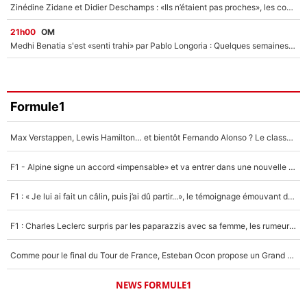
Zinédine Zidane et Didier Deschamps : «Ils n’étaient pas proches», les confidences d’un membre de l’équipe de France 1998 sur leur relation spéciale
21h00
OM
Medhi Benatia s'est «senti trahi» par Pablo Longoria : Quelques semaines après son départ, l'ancien directeur de football de l'OM règle ses comptes
Formule1
Max Verstappen, Lewis Hamilton… et bientôt Fernando Alonso ? Le classement des pilotes les mieux payés en Formule 1 risque de changer !
F1 - Alpine signe un accord «impensable» et va entrer dans une nouvelle dimension : Grande nouvelle pour Pierre Gasly !
F1 : « Je lui ai fait un câlin, puis j’ai dû partir...», le témoignage émouvant de Max Verstappen sur sa fille
F1 : Charles Leclerc surpris par les paparazzis avec sa femme, les rumeurs étaient vraies !
Comme pour le final du Tour de France, Esteban Ocon propose un Grand Prix de Formule 1 à Paris : «Autour de l’Arc de Triomphe, ce serait génial» !
NEWS FORMULE1