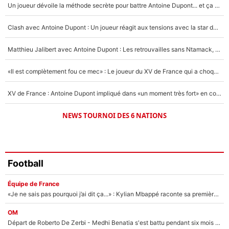
Un joueur dévoile la méthode secrète pour battre Antoine Dupont... et ça marche !
Un autre joueur
5%
Clash avec Antoine Dupont : Un joueur réagit aux tensions avec la star du XV de France !
1619 personnes ont participé aux votes.
Matthieu Jalibert avec Antoine Dupont : Les retrouvailles sans Ntamack, «il y a eu des discussions»
«Il est complètement fou ce mec» : Le joueur du XV de France qui a choqué Matthieu Jalibert !
XV de France : Antoine Dupont impliqué dans «un moment très fort» en coulisses
NEWS TOURNOI DES 6 NATIONS
Football
Équipe de France
«Je ne sais pas pourquoi j’ai dit ça...» : Kylian Mbappé raconte sa première rencontre avec Zinédine Zidane (et c’est très drôle)
OM
Départ de Roberto De Zerbi - Medhi Benatia s'est battu pendant six mois pour le retenir à l'OM, le PSG a été le naufrage de trop : «Je pars avec toi»