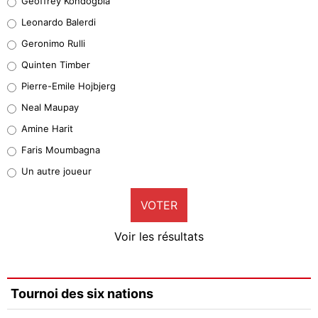
Geoffrey Kondogbia
38%
Leonardo Balerdi
Leonardo Balerdi
Geronimo Rulli
32%
Quinten Timber
Geronimo Rulli
Pierre-Emile Hojbjerg
5%
Neal Maupay
Quinten Timber
Amine Harit
1%
Faris Moumbagna
Pierre-Emile Hojbjerg
Un autre joueur
9%
VOTER
Neal Maupay
4%
Voir les résultats
Amine Harit
3%
Faris Moumbagna
Tournoi des six nations
4%