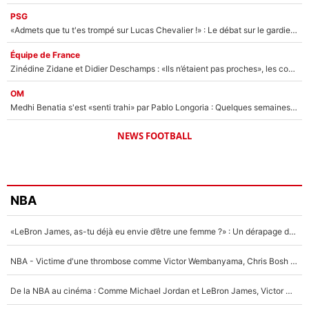
PSG
«Admets que tu t'es trompé sur Lucas Chevalier !» : Le débat sur le gardien du PSG vire au clash à l'After Foot
Équipe de France
Zinédine Zidane et Didier Deschamps : «Ils n’étaient pas proches», les confidences d’un membre de l’équipe de France 1998 sur leur relation spéciale
OM
Medhi Benatia s'est «senti trahi» par Pablo Longoria : Quelques semaines après son départ, l'ancien directeur de football de l'OM règle ses comptes
NEWS FOOTBALL
NBA
«LeBron James, as-tu déjà eu envie d’être une femme ?» : Un dérapage de Donald Trump sur la superstar de la NBA refait surface
NBA - Victime d'une thrombose comme Victor Wembanyama, Chris Bosh prévient le Français des risques sur sa santé : «J’ai failli mourir sur le coup et j’ai été ramené à la vie»
De la NBA au cinéma : Comme Michael Jordan et LeBron James, Victor Wembanyama rêve d'une carrière d'acteur !