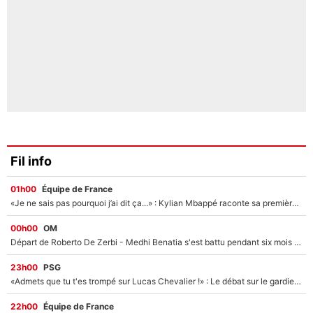
Fil info
01h00
Équipe de France
«Je ne sais pas pourquoi j’ai dit ça...» : Kylian Mbappé raconte sa première rencontre avec Zinédine Zidane (et c’est très drôle)
00h00
OM
Départ de Roberto De Zerbi - Medhi Benatia s'est battu pendant six mois pour le retenir à l'OM, le PSG a été le naufrage de trop : «Je pars avec toi»
23h00
PSG
«Admets que tu t'es trompé sur Lucas Chevalier !» : Le débat sur le gardien du PSG vire au clash à l'After Foot
22h00
Équipe de France