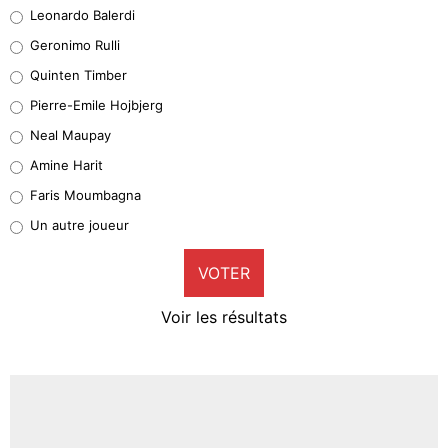
Leonardo Balerdi
Leonardo Balerdi
Geronimo Rulli
32%
Quinten Timber
Geronimo Rulli
Pierre-Emile Hojbjerg
4%
Neal Maupay
Quinten Timber
Amine Harit
1%
Faris Moumbagna
Pierre-Emile Hojbjerg
Un autre joueur
9%
VOTER
Neal Maupay
4%
Voir les résultats
Amine Harit
3%
Faris Moumbagna
4%