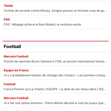
Tennis
Victime de racisme contre Murray, Kyrgios pousse un énorme coup de gueule !
PSG
PSG : Mbappé achève le Real Madrid, le vestiaire exulte
Football
Mercato Football
Proche de rejoindre Bruno Genesio à l'OM, un ancien international français va finalement débarquer... sur RMC !
Équipe de France
«Il y a probablement besoin de changer des choses» : Les premiers changements de Zinedine Zidane en équipe de France sont révélés ?
Football
France Pierron sur La Chaîne L'EQUIPE : La date de son retour dans L'EQUIPE de Choc est connue... et c'était très attendu
Mercato Football
«Il a fait une saison énorme» : Pierre Ménès dévoile le nom du joueur que l’OM devait absolument recruter cet été, l’IA valide la piste !