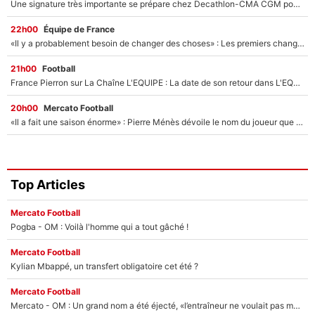
Une signature très importante se prépare chez Decathlon-CMA CGM pour aider Paul Seixas à gagner le Tour de France 2027
22h00
Équipe de France
«Il y a probablement besoin de changer des choses» : Les premiers changements de Zinedine Zidane en équipe de France sont révélés ?
21h00
Football
France Pierron sur La Chaîne L'EQUIPE : La date de son retour dans L'EQUIPE de Choc est connue... et c'était très attendu
20h00
Mercato Football
«Il a fait une saison énorme» : Pierre Ménès dévoile le nom du joueur que l’OM devait absolument recruter cet été, l’IA valide la piste !
Top Articles
Mercato Football
Pogba - OM : Voilà l'homme qui a tout gâché !
Mercato Football
Kylian Mbappé, un transfert obligatoire cet été ?
Mercato Football
Mercato - OM : Un grand nom a été éjecté, «l’entraîneur ne voulait pas me conserver»