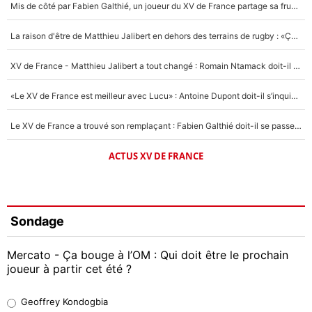
Mis de côté par Fabien Galthié, un joueur du XV de France partage sa frustration : «ils ne me l’ont pas dit tout de suite»
La raison d'être de Matthieu Jalibert en dehors des terrains de rugby : «Ça m'atteint autant que si tu touches à un membre de ma famille»
XV de France - Matthieu Jalibert a tout changé : Romain Ntamack doit-il s’inquiéter pour sa place à un an de la Coupe du monde ?
«Le XV de France est meilleur avec Lucu» : Antoine Dupont doit-il s’inquiéter pour sa place ?
Le XV de France a trouvé son remplaçant : Fabien Galthié doit-il se passer d'Antoine Dupont ?
ACTUS XV DE FRANCE
Sondage
Mercato - Ça bouge à l’OM : Qui doit être le prochain
joueur à partir cet été ?
Geoffrey Kondogbia
Geoffrey Kondogbia
38%