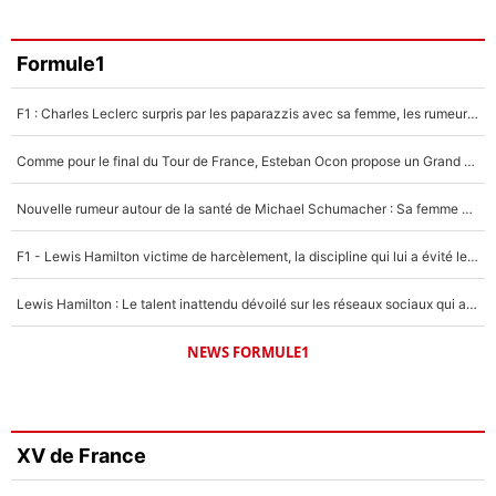
Formule1
F1 : Charles Leclerc surpris par les paparazzis avec sa femme, les rumeurs étaient vraies !
Comme pour le final du Tour de France, Esteban Ocon propose un Grand Prix de Formule 1 à Paris : «Autour de l’Arc de Triomphe, ce serait génial» !
Nouvelle rumeur autour de la santé de Michael Schumacher : Sa femme Corinna sort du silence
F1 - Lewis Hamilton victime de harcèlement, la discipline qui lui a évité le pire : «J'aurais probablement mal tourné»
Lewis Hamilton : Le talent inattendu dévoilé sur les réseaux sociaux qui a impressionné Kim Kardashian pendant leurs vacances en amoureux !
NEWS FORMULE1
XV de France