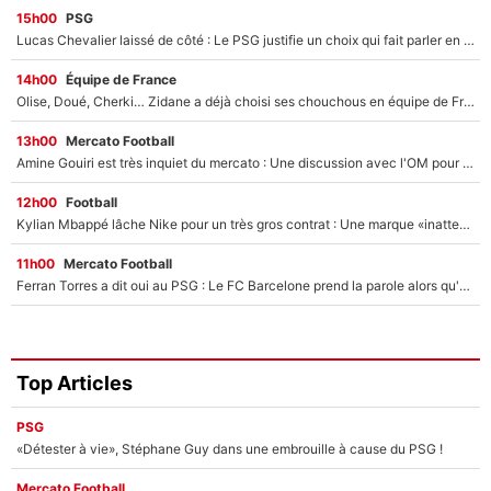
15h00
PSG
Lucas Chevalier laissé de côté : Le PSG justifie un choix qui fait parler en plein mercato
14h00
Équipe de France
Olise, Doué, Cherki… Zidane a déjà choisi ses chouchous en équipe de France ? L’IA annonce des surprises sans Kylian Mbappé !
13h00
Mercato Football
Amine Gouiri est très inquiet du mercato : Une discussion avec l'OM pour acter son transfert !
12h00
Football
Kylian Mbappé lâche Nike pour un très gros contrat : Une marque «inattendue» va frapper très fort
11h00
Mercato Football
Ferran Torres a dit oui au PSG : Le FC Barcelone prend la parole alors qu'un transfert de l'attaquant espagnol prend forme
Top Articles
PSG
«Détester à vie», Stéphane Guy dans une embrouille à cause du PSG !
Mercato Football