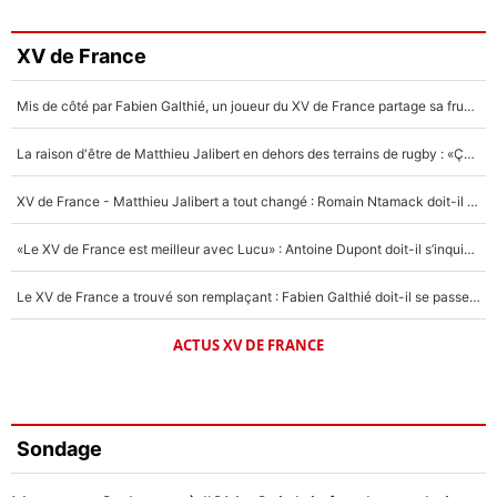
XV de France
Mis de côté par Fabien Galthié, un joueur du XV de France partage sa frustration : «ils ne me l’ont pas dit tout de suite»
La raison d'être de Matthieu Jalibert en dehors des terrains de rugby : «Ça m'atteint autant que si tu touches à un membre de ma famille»
XV de France - Matthieu Jalibert a tout changé : Romain Ntamack doit-il s’inquiéter pour sa place à un an de la Coupe du monde ?
«Le XV de France est meilleur avec Lucu» : Antoine Dupont doit-il s’inquiéter pour sa place ?
Le XV de France a trouvé son remplaçant : Fabien Galthié doit-il se passer d'Antoine Dupont ?
ACTUS XV DE FRANCE
Sondage