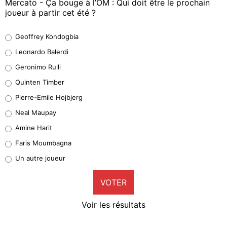
Mercato - Ça bouge à l’OM : Qui doit être le prochain
joueur à partir cet été ?
Geoffrey Kondogbia
Geoffrey Kondogbia
38%
Leonardo Balerdi
Leonardo Balerdi
Geronimo Rulli
32%
Quinten Timber
Geronimo Rulli
Pierre-Emile Hojbjerg
5%
Neal Maupay
Quinten Timber
Amine Harit
1%
Faris Moumbagna
Pierre-Emile Hojbjerg
Un autre joueur
9%
VOTER
Neal Maupay
4%
Voir les résultats
Amine Harit
3%