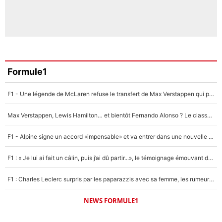
Formule1
F1 - Une légende de McLaren refuse le transfert de Max Verstappen qui pourrait «faire des vagues» et plomber l'ambiance dans l'équipe
Max Verstappen, Lewis Hamilton… et bientôt Fernando Alonso ? Le classement des pilotes les mieux payés en Formule 1 risque de changer !
F1 - Alpine signe un accord «impensable» et va entrer dans une nouvelle dimension : Grande nouvelle pour Pierre Gasly !
F1 : « Je lui ai fait un câlin, puis j’ai dû partir...», le témoignage émouvant de Max Verstappen sur sa fille
F1 : Charles Leclerc surpris par les paparazzis avec sa femme, les rumeurs étaient vraies !
NEWS FORMULE1