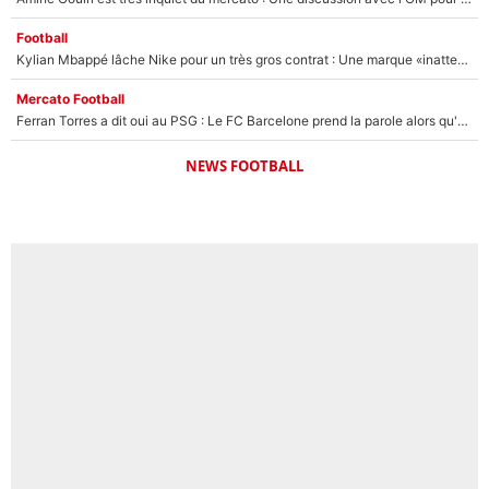
Football
Kylian Mbappé lâche Nike pour un très gros contrat : Une marque «inattendue» va frapper très fort
Mercato Football
Ferran Torres a dit oui au PSG : Le FC Barcelone prend la parole alors qu'un transfert de l'attaquant espagnol prend forme
NEWS FOOTBALL