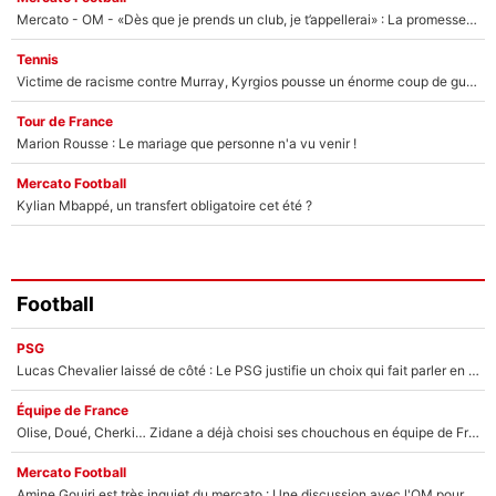
Mercato - OM - «Dès que je prends un club, je t’appellerai» : La promesse de Marcelino au moment de claquer la porte
Tennis
Victime de racisme contre Murray, Kyrgios pousse un énorme coup de gueule !
Tour de France
Marion Rousse : Le mariage que personne n'a vu venir !
Mercato Football
Kylian Mbappé, un transfert obligatoire cet été ?
Football
PSG
Lucas Chevalier laissé de côté : Le PSG justifie un choix qui fait parler en plein mercato
Équipe de France
Olise, Doué, Cherki… Zidane a déjà choisi ses chouchous en équipe de France ? L’IA annonce des surprises sans Kylian Mbappé !
Mercato Football
Amine Gouiri est très inquiet du mercato : Une discussion avec l'OM pour acter son transfert !