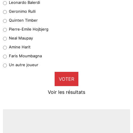
Leonardo Balerdi
Leonardo Balerdi
Geronimo Rulli
32%
Quinten Timber
Geronimo Rulli
Pierre-Emile Hojbjerg
5%
Neal Maupay
Quinten Timber
Amine Harit
1%
Faris Moumbagna
Pierre-Emile Hojbjerg
Un autre joueur
9%
VOTER
Neal Maupay
4%
Voir les résultats
Amine Harit
3%
Faris Moumbagna
4%
Un autre joueur