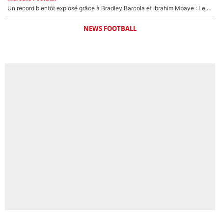
Un record bientôt explosé grâce à Bradley Barcola et Ibrahim Mbaye : Le PSG sur le point de réaliser un mercato historique ?
NEWS FOOTBALL