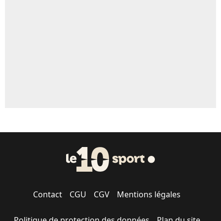
5%
1656 personnes ont participé aux votes.
Contact
CGU
CGV
Mentions légales
Politique de protection des données
Plan du site