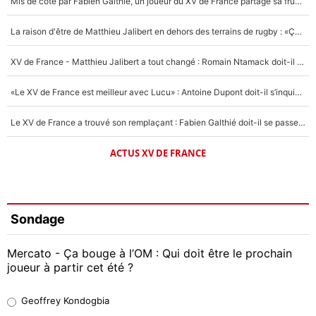
Mis de côté par Fabien Galthié, un joueur du XV de France partage sa frustration : «ils ne me l’ont pas dit tout de suite»
La raison d'être de Matthieu Jalibert en dehors des terrains de rugby : «Ça m'atteint autant que si tu touches à un membre de ma famille»
XV de France - Matthieu Jalibert a tout changé : Romain Ntamack doit-il s’inquiéter pour sa place à un an de la Coupe du monde ?
«Le XV de France est meilleur avec Lucu» : Antoine Dupont doit-il s’inquiéter pour sa place ?
Le XV de France a trouvé son remplaçant : Fabien Galthié doit-il se passer d'Antoine Dupont ?
ACTUS XV DE FRANCE
Sondage
Mercato - Ça bouge à l’OM : Qui doit être le prochain
joueur à partir cet été ?
Geoffrey Kondogbia
Geoffrey Kondogbia
38%