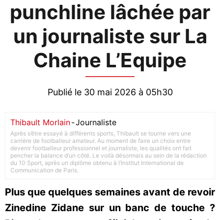
punchline lâchée par
un journaliste sur La
Chaine L’Equipe
Publié le 30 mai 2026 à 05h30
Thibault Morlain
-
Journaliste
Après s’être essayé à différents sports, Thibault se tourne vers une
carrière de footballeur amateur. Au moment de faire un choix entre
devenir footballeur professionnel et journaliste, les qualités ont fait
pencher la balance d’un côté. Le voilà désormais au sein de la rédaction
du 10 Sport, après un diplôme obtenu à l’Institut International de
Communication de Paris.
Plus que quelques semaines avant de revoir
Zinedine Zidane sur un banc de touche ?