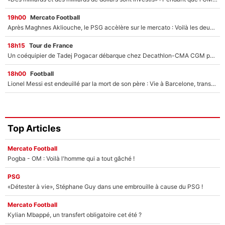
19h00
Mercato Football
Après Maghnes Akliouche, le PSG accèlère sur le mercato : Voilà les deux nouvelles recrues qui vont signer la semaine prochaine ?
18h15
Tour de France
Un coéquipier de Tadej Pogacar débarque chez Decathlon-CMA CGM pour épauler Paul Seixas : «Mes meilleures années sont à venir»
18h00
Football
Lionel Messi est endeuillé par la mort de son père : Vie à Barcelone, transfert au PSG... voilà comment Jorge Messi a joué un rôle essentiel dans sa carrière !
Top Articles
Mercato Football
Pogba - OM : Voilà l'homme qui a tout gâché !
PSG
«Détester à vie», Stéphane Guy dans une embrouille à cause du PSG !
Mercato Football
Kylian Mbappé, un transfert obligatoire cet été ?