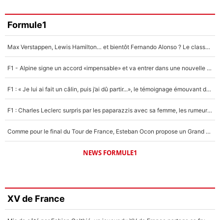
Formule1
Max Verstappen, Lewis Hamilton… et bientôt Fernando Alonso ? Le classement des pilotes les mieux payés en Formule 1 risque de changer !
F1 - Alpine signe un accord «impensable» et va entrer dans une nouvelle dimension : Grande nouvelle pour Pierre Gasly !
F1 : « Je lui ai fait un câlin, puis j’ai dû partir...», le témoignage émouvant de Max Verstappen sur sa fille
F1 : Charles Leclerc surpris par les paparazzis avec sa femme, les rumeurs étaient vraies !
Comme pour le final du Tour de France, Esteban Ocon propose un Grand Prix de Formule 1 à Paris : «Autour de l’Arc de Triomphe, ce serait génial» !
NEWS FORMULE1
XV de France