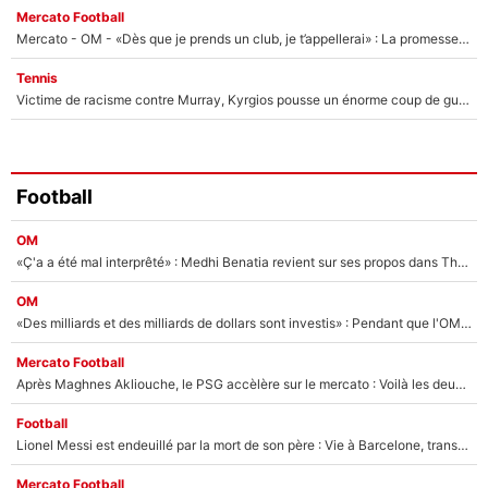
Mercato Football
Mercato - OM - «Dès que je prends un club, je t’appellerai» : La promesse de Marcelino au moment de claquer la porte
Tennis
Victime de racisme contre Murray, Kyrgios pousse un énorme coup de gueule !
Football
OM
«Ç'a a été mal interprêté» : Medhi Benatia revient sur ses propos dans The Bridge et précise ses conditions pour rejoindre le PSG !
OM
«Des milliards et des milliards de dollars sont investis» : Pendant que l'OM est en pleine crise financière, Frank McCourt lance un nouveau projet à 260M€ !
Mercato Football
Après Maghnes Akliouche, le PSG accèlère sur le mercato : Voilà les deux nouvelles recrues qui vont signer la semaine prochaine ?
Football
Lionel Messi est endeuillé par la mort de son père : Vie à Barcelone, transfert au PSG... voilà comment Jorge Messi a joué un rôle essentiel dans sa carrière !
Mercato Football