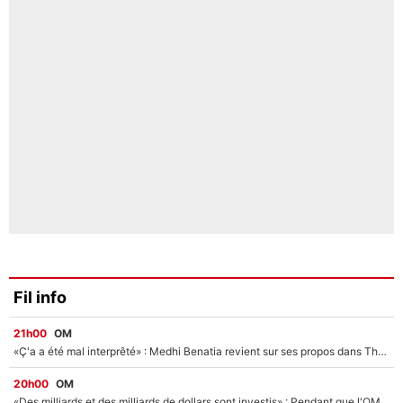
Fil info
21h00
OM
«Ç'a a été mal interprêté» : Medhi Benatia revient sur ses propos dans The Bridge et précise ses conditions pour rejoindre le PSG !
20h00
OM
«Des milliards et des milliards de dollars sont investis» : Pendant que l'OM est en pleine crise financière, Frank McCourt lance un nouveau projet à 260M€ !