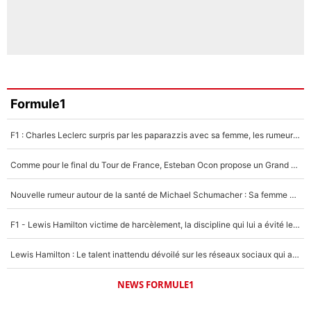
Formule1
F1 : Charles Leclerc surpris par les paparazzis avec sa femme, les rumeurs étaient vraies !
Comme pour le final du Tour de France, Esteban Ocon propose un Grand Prix de Formule 1 à Paris : «Autour de l’Arc de Triomphe, ce serait génial» !
Nouvelle rumeur autour de la santé de Michael Schumacher : Sa femme Corinna sort du silence
F1 - Lewis Hamilton victime de harcèlement, la discipline qui lui a évité le pire : «J'aurais probablement mal tourné»
Lewis Hamilton : Le talent inattendu dévoilé sur les réseaux sociaux qui a impressionné Kim Kardashian pendant leurs vacances en amoureux !
NEWS FORMULE1