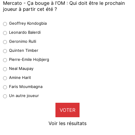
Mercato - Ça bouge à l’OM : Qui doit être le prochain
joueur à partir cet été ?
Geoffrey Kondogbia
Geoffrey Kondogbia
38%
Leonardo Balerdi
Leonardo Balerdi
Geronimo Rulli
32%
Quinten Timber
Geronimo Rulli
Pierre-Emile Hojbjerg
4%
Neal Maupay
Quinten Timber
Amine Harit
1%
Faris Moumbagna
Pierre-Emile Hojbjerg
Un autre joueur
9%
VOTER
Neal Maupay
4%
Voir les résultats
Amine Harit