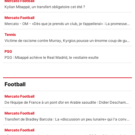
Mercato Football
Kylian Mbappé, un transfert obligatoire cet été ?
Mercato Football
Mercato - OM - «Dès que je prends un club, je t’appellerai» : La promesse de Marcelino au moment de claquer la porte
Tennis
Victime de racisme contre Murray, Kyrgios pousse un énorme coup de gueule !
PSG
PSG : Mbappé achève le Real Madrid, le vestiaire exulte
Football
Mercato Football
De l’équipe de France à un pont d’or en Arabie saoudite : Didier Deschamps a donné sa réponse !
Mercato Football
Transfert de Bradley Barcola : La «discussion un peu lunaire» qui l'a convaincu de quitter le PSG, son entourage est pointé du doigt
Mercato Football