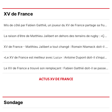
XV de France
Mis de côté par Fabien Galthié, un joueur du XV de France partage sa frustration : «ils ne me l’ont pas dit tout de suite»
La raison d'être de Matthieu Jalibert en dehors des terrains de rugby : «Ça m'atteint autant que si tu touches à un membre de ma famille»
XV de France - Matthieu Jalibert a tout changé : Romain Ntamack doit-il s’inquiéter pour sa place à un an de la Coupe du monde ?
«Le XV de France est meilleur avec Lucu» : Antoine Dupont doit-il s’inquiéter pour sa place ?
Le XV de France a trouvé son remplaçant : Fabien Galthié doit-il se passer d'Antoine Dupont ?
ACTUS XV DE FRANCE
Sondage