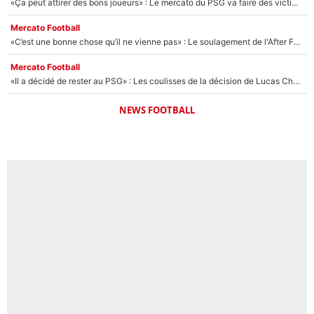
«Ça peut attirer des bons joueurs» : Le mercato du PSG va faire des victimes dans l'effectif de Luis Enrique ?
Mercato Football
«C’est une bonne chose qu’il ne vienne pas» : Le soulagement de l'After Foot après le transfert avorté de Yan Diomandé au PSG
Mercato Football
«Il a décidé de rester au PSG» : Les coulisses de la décision de Lucas Chevalier pour son transfert
NEWS FOOTBALL