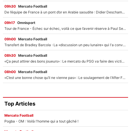
09h30
Mercato Football
De l’équipe de France à un pont d’or en Arabie saoudite : Didier Deschamps a donné sa réponse !
09h17
Omnisport
Tour de France - Échec sur échec, voilà ce que l’avenir réserve à Paul Seixas : «Tant qu’il y aura un Pogacar comme celui-là...»
09h00
Mercato Football
Transfert de Bradley Barcola : La «discussion un peu lunaire» qui l'a convaincu de quitter le PSG, son entourage est pointé du doigt
08h30
Mercato Football
«Ça peut attirer des bons joueurs» : Le mercato du PSG va faire des victimes dans l'effectif de Luis Enrique ?
08h00
Mercato Football
«C’est une bonne chose qu’il ne vienne pas» : Le soulagement de l'After Foot après le transfert avorté de Yan Diomandé au PSG
Top Articles
Mercato Football
Pogba - OM : Voilà l'homme qui a tout gâché !