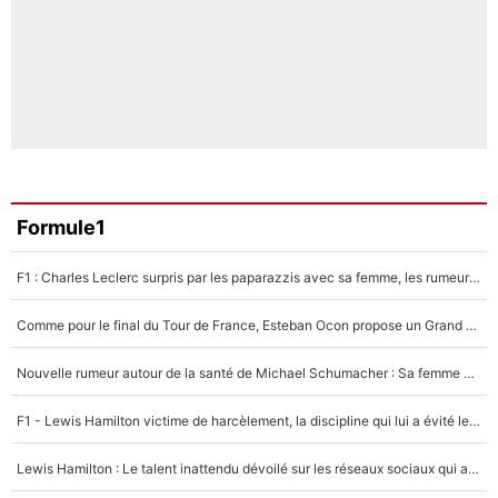
Formule1
F1 : Charles Leclerc surpris par les paparazzis avec sa femme, les rumeurs étaient vraies !
Comme pour le final du Tour de France, Esteban Ocon propose un Grand Prix de Formule 1 à Paris : «Autour de l’Arc de Triomphe, ce serait génial» !
Nouvelle rumeur autour de la santé de Michael Schumacher : Sa femme Corinna sort du silence
F1 - Lewis Hamilton victime de harcèlement, la discipline qui lui a évité le pire : «J'aurais probablement mal tourné»
Lewis Hamilton : Le talent inattendu dévoilé sur les réseaux sociaux qui a impressionné Kim Kardashian pendant leurs vacances en amoureux !