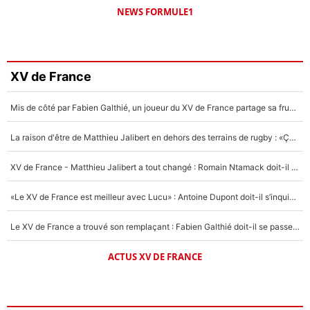
NEWS FORMULE1
XV de France
Mis de côté par Fabien Galthié, un joueur du XV de France partage sa frustration : «ils ne me l’ont pas dit tout de suite»
La raison d'être de Matthieu Jalibert en dehors des terrains de rugby : «Ça m'atteint autant que si tu touches à un membre de ma famille»
XV de France - Matthieu Jalibert a tout changé : Romain Ntamack doit-il s’inquiéter pour sa place à un an de la Coupe du monde ?
«Le XV de France est meilleur avec Lucu» : Antoine Dupont doit-il s’inquiéter pour sa place ?
Le XV de France a trouvé son remplaçant : Fabien Galthié doit-il se passer d'Antoine Dupont ?
ACTUS XV DE FRANCE