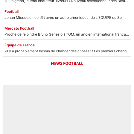
«Plus grand, je ferai chauffeur-livreur» : Nouveau sélectionneur des Bleus, Zinédine Zidane s’était imaginé un avenir très différent lorsqu'il était enfant
Football
Johan Micoud en conflit avec un autre chroniqueur de L’EQUIPE du Soir : «Pendant un moment, je ne les ai pas remis ensemble dans l'émission»
Mercato Football
Proche de rejoindre Bruno Genesio à l'OM, un ancien international français va finalement débarquer... sur RMC !
Équipe de France
«Il y a probablement besoin de changer des choses» : Les premiers changements de Zinedine Zidane en équipe de France sont révélés ?
NEWS FOOTBALL