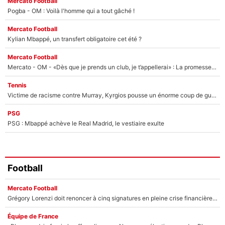
Mercato Football
Pogba - OM : Voilà l'homme qui a tout gâché !
Mercato Football
Kylian Mbappé, un transfert obligatoire cet été ?
Mercato Football
Mercato - OM - «Dès que je prends un club, je t’appellerai» : La promesse de Marcelino au moment de claquer la porte
Tennis
Victime de racisme contre Murray, Kyrgios pousse un énorme coup de gueule !
PSG
PSG : Mbappé achève le Real Madrid, le vestiaire exulte
Football
Mercato Football
Grégory Lorenzi doit renoncer à cinq signatures en pleine crise financière : L’IA propose sept noms à l’OM pour un mercato réussi... à seulement 5M€ !
Équipe de France