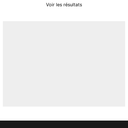
Voir les résultats
Amine Harit
3%
Faris Moumbagna
4%
Un autre joueur
5%
1459 personnes ont participé aux votes.