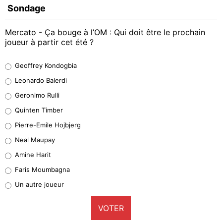
Sondage
Mercato - Ça bouge à l’OM : Qui doit être le prochain
joueur à partir cet été ?
Geoffrey Kondogbia
Geoffrey Kondogbia
38%
Leonardo Balerdi
Leonardo Balerdi
Geronimo Rulli
32%
Quinten Timber
Geronimo Rulli
Pierre-Emile Hojbjerg
4%
Neal Maupay
Quinten Timber
Amine Harit
1%
Faris Moumbagna
Pierre-Emile Hojbjerg
Un autre joueur
9%
VOTER
Neal Maupay
4%