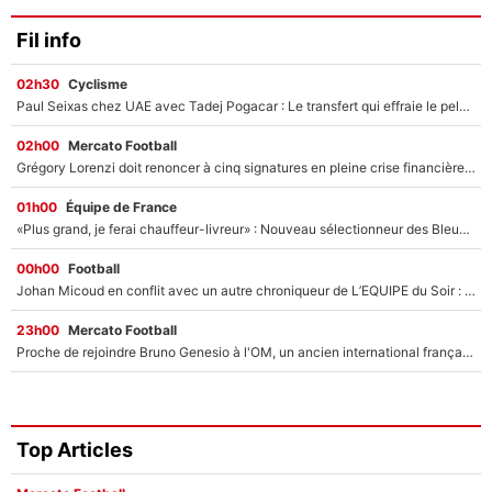
Fil info
02h30
Cyclisme
Paul Seixas chez UAE avec Tadej Pogacar : Le transfert qui effraie le peloton, «c’est la pire des choses qui puisse arriver»
02h00
Mercato Football
Grégory Lorenzi doit renoncer à cinq signatures en pleine crise financière : L’IA propose sept noms à l’OM pour un mercato réussi... à seulement 5M€ !
01h00
Équipe de France
«Plus grand, je ferai chauffeur-livreur» : Nouveau sélectionneur des Bleus, Zinédine Zidane s’était imaginé un avenir très différent lorsqu'il était enfant
00h00
Football
Johan Micoud en conflit avec un autre chroniqueur de L’EQUIPE du Soir : «Pendant un moment, je ne les ai pas remis ensemble dans l'émission»
23h00
Mercato Football
Proche de rejoindre Bruno Genesio à l'OM, un ancien international français va finalement débarquer... sur RMC !
Top Articles