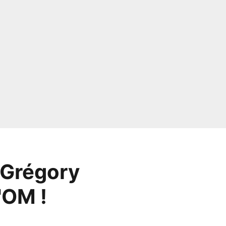
 Grégory
'OM !