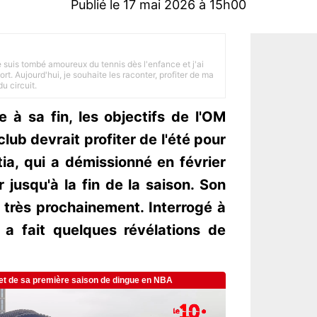
Publié le 17 mai 2026 à 15h00
je suis tombé amoureux du tennis dès l'enfance et j'ai
ort. Aujourd'hui, je souhaite les raconter, profiter de ma
u circuit.
 à sa fin, les objectifs de l'OM
club devrait profiter de l'été pour
ia, qui a démissionné en février
 jusqu'à la fin de la saison. Son
 très prochainement. Interrogé à
 a fait quelques révélations de