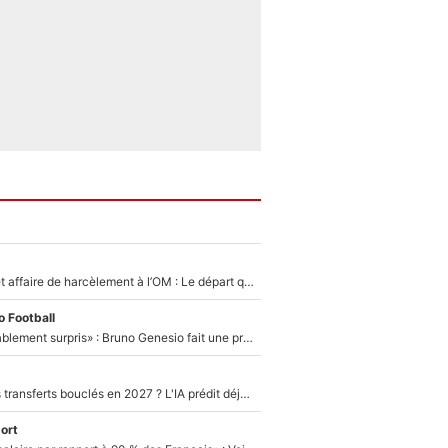
Climat toxique et affaire de harcèlement à l’OM : Le départ qui soulage le vestiaire de Bruno Genesio
 Football
«Très, très agréablement surpris» : Bruno Genesio fait une promesse pour la suite du mercato de l’OM et rassure les supporters
PSG : Deux gros transferts bouclés en 2027 ? L'IA prédit déjà les deux joueurs qui pourraient rejoindre Luis Enrique !
ort