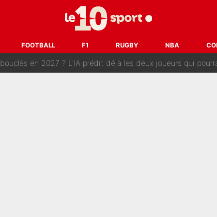
e harcèlement à l’OM : Le départ qui soulage le vestiaire de 
ris» : Bruno Genesio fait une promesse pour la suite du mercato
FOOTBALL
F1
RUGBY
NBA
CO
ouclés en 2027 ? L'IA prédit déjà les deux joueurs qui pourra
t à 90 % des Français» : Voilà combien touchait Nelson Monfort sur Franc
oncernant le PSG : Un gros club étranger prêt à relancer le feuilleton pour 