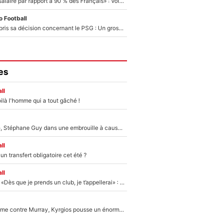
«C'est un beau salaire par rapport à 90 % des Français» : Voilà combien touchait Nelson Monfort sur France Télévisions avant de rejoindre CNews
 Football
Ferran Torres a pris sa décision concernant le PSG : Un gros club étranger prêt à relancer le feuilleton pour la signature du champion du monde 2026 !
es
ll
ilà l'homme qui a tout gâché !
«Détester à vie», Stéphane Guy dans une embrouille à cause du PSG !
ll
n transfert obligatoire cet été ?
ll
Mercato - OM - «Dès que je prends un club, je t’appellerai» : La promesse de Marcelino au moment de claquer la porte
Victime de racisme contre Murray, Kyrgios pousse un énorme coup de gueule !