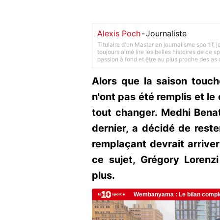
Alexis Poch
-
Journaliste
Titulaire d'un Master en journalisme sportif, 
toujours aimé lire les belles histoires de ce sp
passion à fond et être au plus proche des as d
Alors que la saison touche
n'ont pas été remplis et le 
tout changer. Medhi Benat
dernier, a décidé de rester
remplaçant devrait arriver
ce sujet, Grégory Lorenzi
plus.