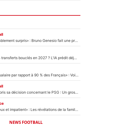
ll
«Très, très agréablement surpris» : Bruno Genesio fait une promesse pour la suite du mercato de l’OM et rassure les supporters
PSG : Deux gros transferts bouclés en 2027 ? L'IA prédit déjà les deux joueurs qui pourraient rejoindre Luis Enrique !
«C'est un beau salaire par rapport à 90 % des Français» : Voilà combien touchait Nelson Monfort sur France Télévisions avant de rejoindre CNews
ll
Ferran Torres a pris sa décision concernant le PSG : Un gros club étranger prêt à relancer le feuilleton pour la signature du champion du monde 2026 !
ce
«Il est très heureux et impatient» : Les révélations de la famille Zidane sur sa prise de pouvoir en équipe de France !
NEWS FOOTBALL