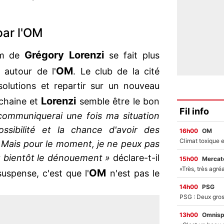
par l'OM
Grégory Lorenzi
nom de
se fait plus
OM
 autour de l'
. Le club de la cité
olutions et repartir sur un nouveau
Lorenzi
ochaine et
semble être le bon
Fil info
communiquerai une fois ma situation
possibilité et la chance d'avoir des
16h00
OM
 Mais pour le moment, je ne peux pas
z bientôt le dénouement »
déclare-t-il
15h00
Mercato
OM
 suspense, c'est que l'
n'est pas le
14h00
PSG
13h00
Omnisp