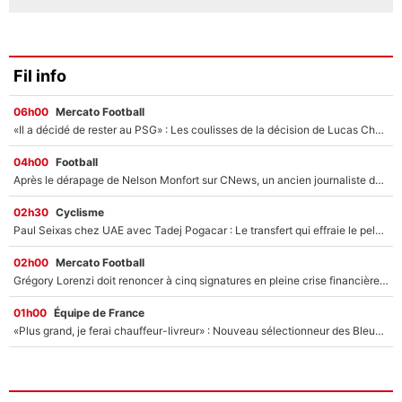
Fil info
06h00
Mercato Football
«Il a décidé de rester au PSG» : Les coulisses de la décision de Lucas Chevalier pour son transfert
04h00
Football
Après le dérapage de Nelson Monfort sur CNews, un ancien journaliste de France Télévisions relance la polémique sur les incendies en Gironde
02h30
Cyclisme
Paul Seixas chez UAE avec Tadej Pogacar : Le transfert qui effraie le peloton, «c’est la pire des choses qui puisse arriver»
02h00
Mercato Football
Grégory Lorenzi doit renoncer à cinq signatures en pleine crise financière : L’IA propose sept noms à l’OM pour un mercato réussi... à seulement 5M€ !
01h00
Équipe de France
«Plus grand, je ferai chauffeur-livreur» : Nouveau sélectionneur des Bleus, Zinédine Zidane s’était imaginé un avenir très différent lorsqu'il était enfant