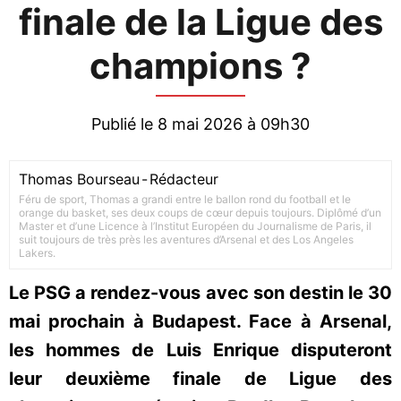
finale de la Ligue des
champions ?
Publié le 8 mai 2026 à 09h30
Thomas Bourseau
-
Rédacteur
Féru de sport, Thomas a grandi entre le ballon rond du football et le
orange du basket, ses deux coups de cœur depuis toujours. Diplômé d’un
Master et d’une Licence à l’Institut Européen du Journalisme de Paris, il
suit toujours de très près les aventures d’Arsenal et des Los Angeles
Lakers.
Le PSG a rendez-vous avec son destin le 30
mai prochain à Budapest. Face à Arsenal,
les hommes de Luis Enrique disputeront
leur deuxième finale de Ligue des