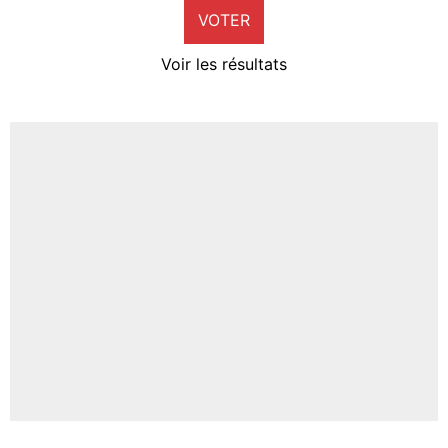
VOTER
Neal Maupay
4%
Voir les résultats
Amine Harit
3%
Faris Moumbagna
4%
Un autre joueur
5%
1462 personnes ont participé aux votes.