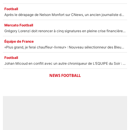
Football
Après le dérapage de Nelson Monfort sur CNews, un ancien journaliste de France Télévisions relance la polémique sur les incendies en Gironde
Mercato Football
Grégory Lorenzi doit renoncer à cinq signatures en pleine crise financière : L’IA propose sept noms à l’OM pour un mercato réussi... à seulement 5M€ !
Équipe de France
«Plus grand, je ferai chauffeur-livreur» : Nouveau sélectionneur des Bleus, Zinédine Zidane s’était imaginé un avenir très différent lorsqu'il était enfant
Football
Johan Micoud en conflit avec un autre chroniqueur de L’EQUIPE du Soir : «Pendant un moment, je ne les ai pas remis ensemble dans l'émission»
NEWS FOOTBALL