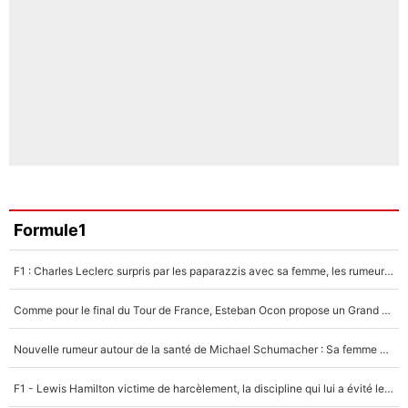
Formule1
F1 : Charles Leclerc surpris par les paparazzis avec sa femme, les rumeurs étaient vraies !
Comme pour le final du Tour de France, Esteban Ocon propose un Grand Prix de Formule 1 à Paris : «Autour de l’Arc de Triomphe, ce serait génial» !
Nouvelle rumeur autour de la santé de Michael Schumacher : Sa femme Corinna sort du silence
F1 - Lewis Hamilton victime de harcèlement, la discipline qui lui a évité le pire : «J'aurais probablement mal tourné»