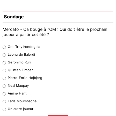
Sondage
Mercato - Ça bouge à l’OM : Qui doit être le prochain
joueur à partir cet été ?
Geoffrey Kondogbia
Geoffrey Kondogbia
38%
Leonardo Balerdi
Leonardo Balerdi
Geronimo Rulli
32%
Quinten Timber
Geronimo Rulli
Pierre-Emile Hojbjerg
4%
Neal Maupay
Quinten Timber
Amine Harit
1%
Faris Moumbagna
Pierre-Emile Hojbjerg
Un autre joueur
9%