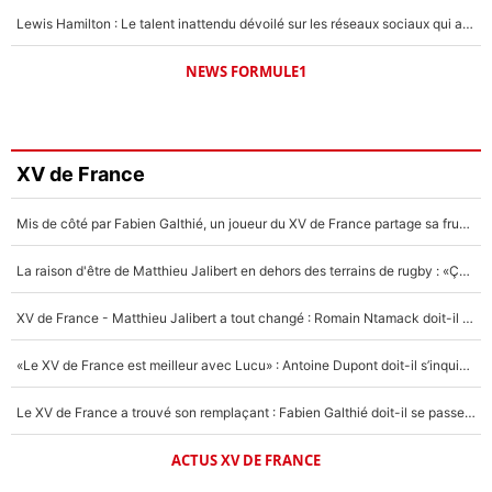
Lewis Hamilton : Le talent inattendu dévoilé sur les réseaux sociaux qui a impressionné Kim Kardashian pendant leurs vacances en amoureux !
NEWS FORMULE1
XV de France
Mis de côté par Fabien Galthié, un joueur du XV de France partage sa frustration : «ils ne me l’ont pas dit tout de suite»
La raison d'être de Matthieu Jalibert en dehors des terrains de rugby : «Ça m'atteint autant que si tu touches à un membre de ma famille»
XV de France - Matthieu Jalibert a tout changé : Romain Ntamack doit-il s’inquiéter pour sa place à un an de la Coupe du monde ?
«Le XV de France est meilleur avec Lucu» : Antoine Dupont doit-il s’inquiéter pour sa place ?
Le XV de France a trouvé son remplaçant : Fabien Galthié doit-il se passer d'Antoine Dupont ?
ACTUS XV DE FRANCE