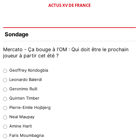
ACTUS XV DE FRANCE
Sondage
Mercato - Ça bouge à l’OM : Qui doit être le prochain
joueur à partir cet été ?
Geoffrey Kondogbia
Geoffrey Kondogbia
38%
Leonardo Balerdi
Leonardo Balerdi
Geronimo Rulli
32%
Quinten Timber
Geronimo Rulli
Pierre-Emile Hojbjerg
5%
Neal Maupay
Quinten Timber
Amine Harit
1%
Faris Moumbagna