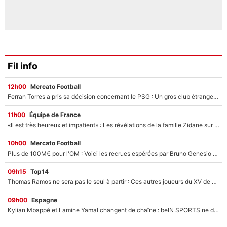
Fil info
12h00
Mercato Football
Ferran Torres a pris sa décision concernant le PSG : Un gros club étranger prêt à relancer le feuilleton pour la signature du champion du monde 2026 !
11h00
Équipe de France
«Il est très heureux et impatient» : Les révélations de la famille Zidane sur sa prise de pouvoir en équipe de France !
10h00
Mercato Football
Plus de 100M€ pour l'OM : Voici les recrues espérées par Bruno Genesio et Grégory Lorenzi après l’opération dégraissage
09h15
Top14
Thomas Ramos ne sera pas le seul à partir : Ces autres joueurs du XV de France pourraient aussi quitter le Stade Toulousain, un club de Top 14 est déjà sur les rangs
09h00
Espagne
Kylian Mbappé et Lamine Yamal changent de chaîne : beIN SPORTS ne digère pas cette décision historique et prédit un fiasco pour la Liga