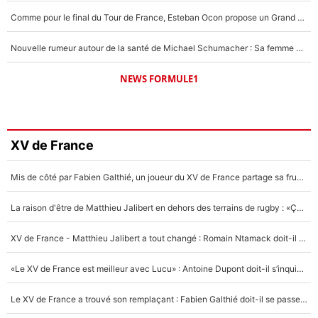
Comme pour le final du Tour de France, Esteban Ocon propose un Grand Prix de Formule 1 à Paris : «Autour de l’Arc de Triomphe, ce serait génial» !
Nouvelle rumeur autour de la santé de Michael Schumacher : Sa femme Corinna sort du silence
NEWS FORMULE1
XV de France
Mis de côté par Fabien Galthié, un joueur du XV de France partage sa frustration : «ils ne me l’ont pas dit tout de suite»
La raison d'être de Matthieu Jalibert en dehors des terrains de rugby : «Ça m'atteint autant que si tu touches à un membre de ma famille»
XV de France - Matthieu Jalibert a tout changé : Romain Ntamack doit-il s’inquiéter pour sa place à un an de la Coupe du monde ?
«Le XV de France est meilleur avec Lucu» : Antoine Dupont doit-il s’inquiéter pour sa place ?
Le XV de France a trouvé son remplaçant : Fabien Galthié doit-il se passer d'Antoine Dupont ?