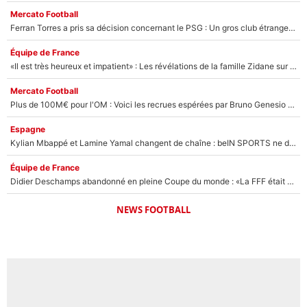
Mercato Football
Ferran Torres a pris sa décision concernant le PSG : Un gros club étranger prêt à relancer le feuilleton pour la signature du champion du monde 2026 !
Équipe de France
«Il est très heureux et impatient» : Les révélations de la famille Zidane sur sa prise de pouvoir en équipe de France !
Mercato Football
Plus de 100M€ pour l'OM : Voici les recrues espérées par Bruno Genesio et Grégory Lorenzi après l’opération dégraissage
Espagne
Kylian Mbappé et Lamine Yamal changent de chaîne : beIN SPORTS ne digère pas cette décision historique et prédit un fiasco pour la Liga
Équipe de France
Didier Deschamps abandonné en pleine Coupe du monde : «La FFF était déjà passée à Zinedine Zidane»
NEWS FOOTBALL