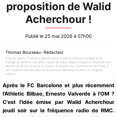
proposition de Walid
Acherchour !
Publié le 25 mai 2026 à 07h00
Thomas Bourseau
-
Rédacteur
Féru de sport, Thomas a grandi entre le ballon rond du football et le
orange du basket, ses deux coups de cœur depuis toujours. Diplômé d’un
Master et d’une Licence à l’Institut Européen du Journalisme de Paris, il
suit toujours de très près les aventures d’Arsenal et des Los Angeles
Lakers.
Après le FC Barcelone et plus récemment
l'Athletic Bilbao, Ernesto Valverde à l'OM ?
C'est l'idée émise par Walid Acherchour
jeudi soir sur la fréquence radio de RMC.