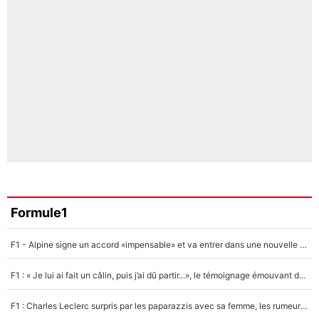
Formule1
F1 - Alpine signe un accord «impensable» et va entrer dans une nouvelle dimension : Grande nouvelle pour Pierre Gasly !
F1 : « Je lui ai fait un câlin, puis j’ai dû partir...», le témoignage émouvant de Max Verstappen sur sa fille
F1 : Charles Leclerc surpris par les paparazzis avec sa femme, les rumeurs étaient vraies !