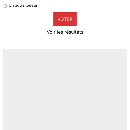
Pierre-Emile Hojbjerg
Un autre joueur
9%
VOTER
Neal Maupay
4%
Voir les résultats
Amine Harit
3%
Faris Moumbagna
4%
Un autre joueur
5%
1568 personnes ont participé aux votes.