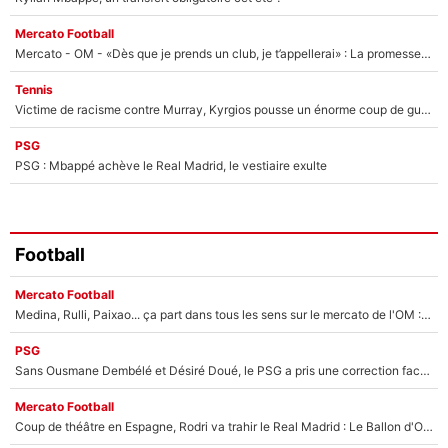
Mercato Football
Mercato - OM - «Dès que je prends un club, je t’appellerai» : La promesse de Marcelino au moment de claquer la porte
Tennis
Victime de racisme contre Murray, Kyrgios pousse un énorme coup de gueule !
PSG
PSG : Mbappé achève le Real Madrid, le vestiaire exulte
Football
Mercato Football
Medina, Rulli, Paixao... ça part dans tous les sens sur le mercato de l'OM : Frank McCourt va enfin récupérer l'argent qu'il attend ?
PSG
Sans Ousmane Dembélé et Désiré Doué, le PSG a pris une correction face à Majorque : Luis Enrique attend avec impatience des renforts !
Mercato Football
Coup de théâtre en Espagne, Rodri va trahir le Real Madrid : Le Ballon d'Or a choisi de signer au FC Barcelone !