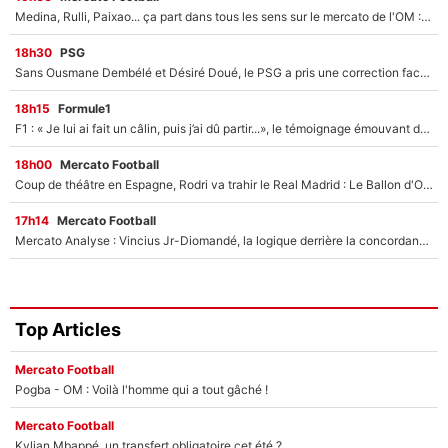
Medina, Rulli, Paixao... ça part dans tous les sens sur le mercato de l'OM : Frank McCourt va enfin récupérer l'argent qu'il attend ?
18h30
PSG
Sans Ousmane Dembélé et Désiré Doué, le PSG a pris une correction face à Majorque : Luis Enrique attend avec impatience des renforts !
18h15
Formule1
F1 : « Je lui ai fait un câlin, puis j’ai dû partir...», le témoignage émouvant de Max Verstappen sur sa fille
18h00
Mercato Football
Coup de théâtre en Espagne, Rodri va trahir le Real Madrid : Le Ballon d'Or a choisi de signer au FC Barcelone !
17h14
Mercato Football
Mercato Analyse : Vincius Jr-Diomandé, la logique derrière la concordance des temps
Top Articles
Mercato Football
Pogba - OM : Voilà l'homme qui a tout gâché !
Mercato Football
Kylian Mbappé, un transfert obligatoire cet été ?