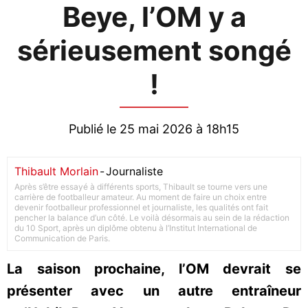
Beye, l’OM y a
sérieusement songé
!
Publié le 25 mai 2026 à 18h15
Thibault Morlain
-
Journaliste
Après s’être essayé à différents sports, Thibault se tourne vers une
carrière de footballeur amateur. Au moment de faire un choix entre
devenir footballeur professionnel et journaliste, les qualités ont fait
pencher la balance d’un côté. Le voilà désormais au sein de la rédaction
du 10 Sport, après un diplôme obtenu à l’Institut International de
Communication de Paris.
La saison prochaine, l’OM devrait se
présenter avec un autre entraîneur