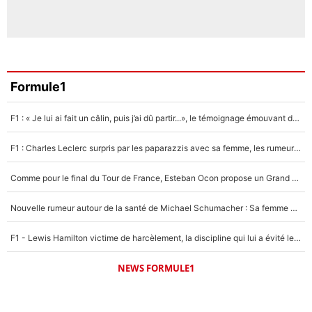
Formule1
F1 : « Je lui ai fait un câlin, puis j’ai dû partir...», le témoignage émouvant de Max Verstappen sur sa fille
F1 : Charles Leclerc surpris par les paparazzis avec sa femme, les rumeurs étaient vraies !
Comme pour le final du Tour de France, Esteban Ocon propose un Grand Prix de Formule 1 à Paris : «Autour de l’Arc de Triomphe, ce serait génial» !
Nouvelle rumeur autour de la santé de Michael Schumacher : Sa femme Corinna sort du silence
F1 - Lewis Hamilton victime de harcèlement, la discipline qui lui a évité le pire : «J'aurais probablement mal tourné»
NEWS FORMULE1