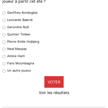
joueur à partir cet été ?
Geoffrey Kondogbia
Geoffrey Kondogbia
38%
Leonardo Balerdi
Leonardo Balerdi
Geronimo Rulli
32%
Quinten Timber
Geronimo Rulli
Pierre-Emile Hojbjerg
5%
Neal Maupay
Quinten Timber
Amine Harit
1%
Faris Moumbagna
Pierre-Emile Hojbjerg
Un autre joueur
9%
VOTER
Neal Maupay
4%
Voir les résultats
Amine Harit
3%