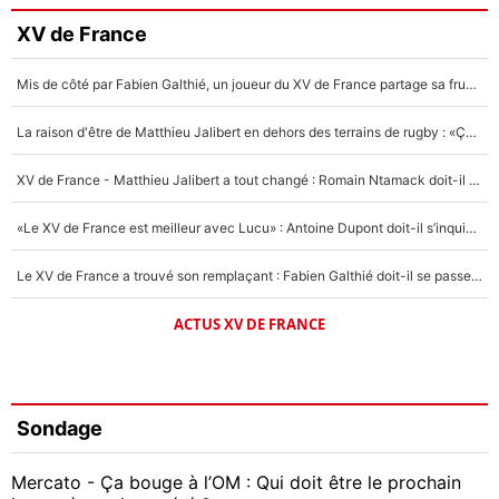
XV de France
Mis de côté par Fabien Galthié, un joueur du XV de France partage sa frustration : «ils ne me l’ont pas dit tout de suite»
La raison d'être de Matthieu Jalibert en dehors des terrains de rugby : «Ça m'atteint autant que si tu touches à un membre de ma famille»
XV de France - Matthieu Jalibert a tout changé : Romain Ntamack doit-il s’inquiéter pour sa place à un an de la Coupe du monde ?
«Le XV de France est meilleur avec Lucu» : Antoine Dupont doit-il s’inquiéter pour sa place ?
Le XV de France a trouvé son remplaçant : Fabien Galthié doit-il se passer d'Antoine Dupont ?
ACTUS XV DE FRANCE
Sondage
Mercato - Ça bouge à l’OM : Qui doit être le prochain