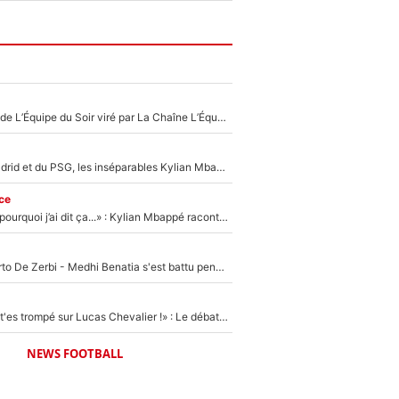
Un chroniqueur de L’Équipe du Soir viré par La Chaîne L’Équipe : Même Olivier Ménard n’avait pas pu empêcher son départ, «je l’ai appris sur Twitter, je l’ai vécu assez mal»
Loin du Real Madrid et du PSG, les inséparables Kylian Mbappé et Achraf Hakimi changent d'équipe le temps d'une journée !
ce
«Je ne sais pas pourquoi j’ai dit ça...» : Kylian Mbappé raconte sa première rencontre avec Zinédine Zidane (et c’est très drôle)
Départ de Roberto De Zerbi - Medhi Benatia s'est battu pendant six mois pour le retenir à l'OM, le PSG a été le naufrage de trop : «Je pars avec toi»
«Admets que tu t'es trompé sur Lucas Chevalier !» : Le débat sur le gardien du PSG vire au clash à l'After Foot
NEWS FOOTBALL