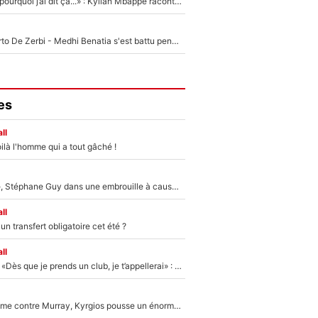
«Je ne sais pas pourquoi j’ai dit ça...» : Kylian Mbappé raconte sa première rencontre avec Zinédine Zidane (et c’est très drôle)
Départ de Roberto De Zerbi - Medhi Benatia s'est battu pendant six mois pour le retenir à l'OM, le PSG a été le naufrage de trop : «Je pars avec toi»
es
ll
ilà l'homme qui a tout gâché !
«Détester à vie», Stéphane Guy dans une embrouille à cause du PSG !
ll
n transfert obligatoire cet été ?
ll
Mercato - OM - «Dès que je prends un club, je t’appellerai» : La promesse de Marcelino au moment de claquer la porte
Victime de racisme contre Murray, Kyrgios pousse un énorme coup de gueule !