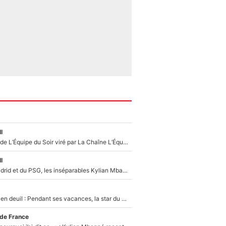
l
Un chroniqueur de L’Équipe du Soir viré par La Chaîne L’Équipe : Même Olivier Ménard n’avait pas pu empêcher son départ, «je l’ai appris sur Twitter, je l’ai vécu assez mal»
l
Loin du Real Madrid et du PSG, les inséparables Kylian Mbappé et Achraf Hakimi changent d'équipe le temps d'une journée !
Antoine Dupont en deuil : Pendant ses vacances, la star du XV de France a perdu sa grand-mère
 de France