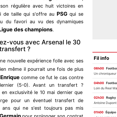
son régulière avec huit victoires en
PSG
 de taille qui s'offre au
qui se
au du favori au vu des dynamiques
Ligue des champions
.
dez-vous avec Arsenal le 30
transfert ?
Fil info
ne nouvelle expérience folle avec ses
06h00
Footbal
ien même il pourrait une fois de plus
 Enrique
comme ce fut le cas contre
04h00
Footbal
dernier (5-0). Avant un transfert ?
 en exclusivité le 10 mai dernier que
02h30
Rugby
rge pour un éventuel transfert de
23 ans qui ne s'est toujours pas mis
01h00
Équipe
Germain
pour prolonger son contrat