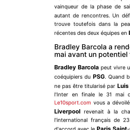
vainqueur de la phase de sai
autant de rencontres. Un défi
trouve toutefois dans la pe
récentes des deux équipes en
Bradley Barcola a ren
mai avant un potentiel 
Bradley Barcola
peut vivre u
PSG
coéquipiers du
. Quand b
Luis
ne pas être titularisé par
l'Inter en finale le 31 mai 
Le10sport.com
vous a dévoilé
Liverpool
revenait à la cha
l'international français de 
Paris Saint
d'accord avec le
-