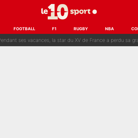
 par La Chaîne L’Équipe : Même Olivier Ménard n’avait pas pu empêcher son départ, «je 
SG, les inséparables Kylian Mbappé et Achraf Hakimi changent 
FOOTBALL
F1
RUGBY
NBA
CO
Pendant ses vacances, la star du XV de France a perdu sa g
 dit ça...» : Kylian Mbappé raconte sa première rencontre avec Zi
i Benatia s'est battu pendant six mois pour le retenir à l'OM, le PSG a été