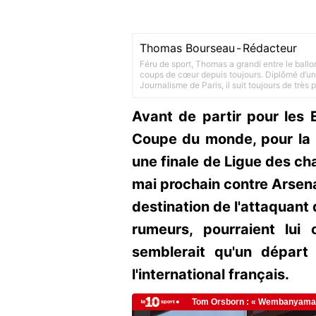
Thomas Bourseau
-
Rédacteur
Féru de sport, Thomas a grandi entre le ballo
coups de cœur depuis toujours. Diplômé d’un 
Journalisme de Paris, il suit toujours de très
Avant de partir pour les 
Coupe du monde, pour la m
une finale de Ligue des ch
mai prochain contre Arsena
destination de l'attaquant
rumeurs, pourraient lui 
semblerait qu'un départ
l'international français.