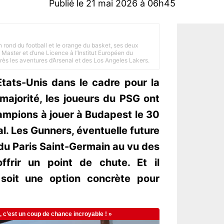
Publié le 21 mai 2026 à 06h45
n rond du football et le orange du basket, ses deux
Master et d’une Licence à l’Institut Européen du
 près les aventures d’Arsenal et des Los Angeles Lakers.
Etats-Unis dans le cadre pour la
ajorité, les joueurs du PSG ont
ampions à jouer à Budapest le 30
l. Les Gunners, éventuelle future
 du Paris Saint-Germain au vu des
offrir un point de chute. Et il
 soit une option concrète pour