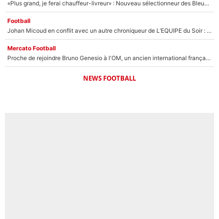
«Plus grand, je ferai chauffeur-livreur» : Nouveau sélectionneur des Bleus, Zinédine Zidane s’était imaginé un avenir très différent lorsqu'il était enfant
Football
Johan Micoud en conflit avec un autre chroniqueur de L’EQUIPE du Soir : «Pendant un moment, je ne les ai pas remis ensemble dans l'émission»
Mercato Football
Proche de rejoindre Bruno Genesio à l'OM, un ancien international français va finalement débarquer... sur RMC !
NEWS FOOTBALL