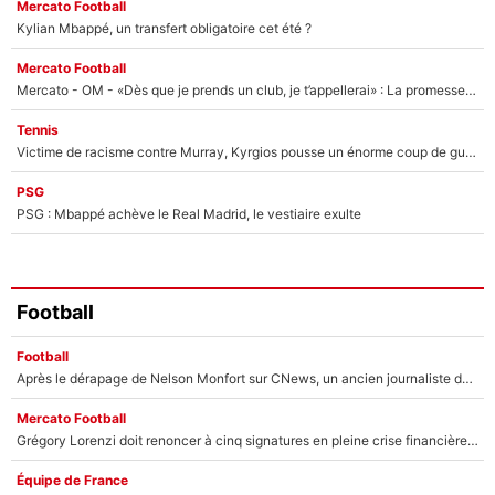
Mercato Football
Kylian Mbappé, un transfert obligatoire cet été ?
Mercato Football
Mercato - OM - «Dès que je prends un club, je t’appellerai» : La promesse de Marcelino au moment de claquer la porte
Tennis
Victime de racisme contre Murray, Kyrgios pousse un énorme coup de gueule !
PSG
PSG : Mbappé achève le Real Madrid, le vestiaire exulte
Football
Football
Après le dérapage de Nelson Monfort sur CNews, un ancien journaliste de France Télévisions relance la polémique sur les incendies en Gironde
Mercato Football
Grégory Lorenzi doit renoncer à cinq signatures en pleine crise financière : L’IA propose sept noms à l’OM pour un mercato réussi... à seulement 5M€ !
Équipe de France