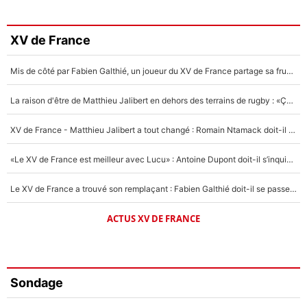
XV de France
Mis de côté par Fabien Galthié, un joueur du XV de France partage sa frustration : «ils ne me l’ont pas dit tout de suite»
La raison d'être de Matthieu Jalibert en dehors des terrains de rugby : «Ça m'atteint autant que si tu touches à un membre de ma famille»
XV de France - Matthieu Jalibert a tout changé : Romain Ntamack doit-il s’inquiéter pour sa place à un an de la Coupe du monde ?
«Le XV de France est meilleur avec Lucu» : Antoine Dupont doit-il s’inquiéter pour sa place ?
Le XV de France a trouvé son remplaçant : Fabien Galthié doit-il se passer d'Antoine Dupont ?
ACTUS XV DE FRANCE
Sondage