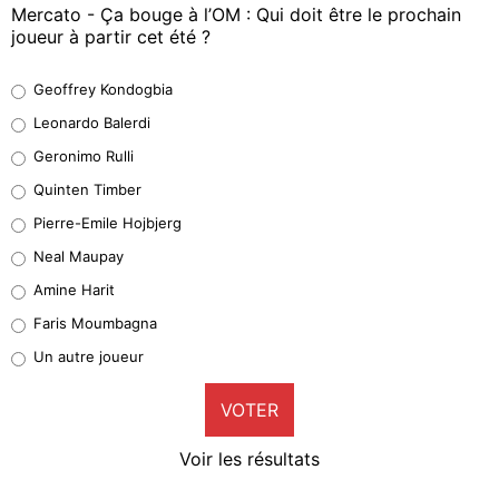
Mercato - Ça bouge à l’OM : Qui doit être le prochain
joueur à partir cet été ?
Geoffrey Kondogbia
Geoffrey Kondogbia
38%
Leonardo Balerdi
Leonardo Balerdi
Geronimo Rulli
32%
Quinten Timber
Geronimo Rulli
Pierre-Emile Hojbjerg
4%
Neal Maupay
Quinten Timber
Amine Harit
1%
Faris Moumbagna
Pierre-Emile Hojbjerg
Un autre joueur
9%
VOTER
Neal Maupay
4%
Voir les résultats
Amine Harit