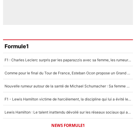
Formule1
F1 : Charles Leclerc surpris par les paparazzis avec sa femme, les rumeurs étaient vraies !
Comme pour le final du Tour de France, Esteban Ocon propose un Grand Prix de Formule 1 à Paris : «Autour de l’Arc de Triomphe, ce serait génial» !
Nouvelle rumeur autour de la santé de Michael Schumacher : Sa femme Corinna sort du silence
F1 - Lewis Hamilton victime de harcèlement, la discipline qui lui a évité le pire : «J'aurais probablement mal tourné»
Lewis Hamilton : Le talent inattendu dévoilé sur les réseaux sociaux qui a impressionné Kim Kardashian pendant leurs vacances en amoureux !
NEWS FORMULE1