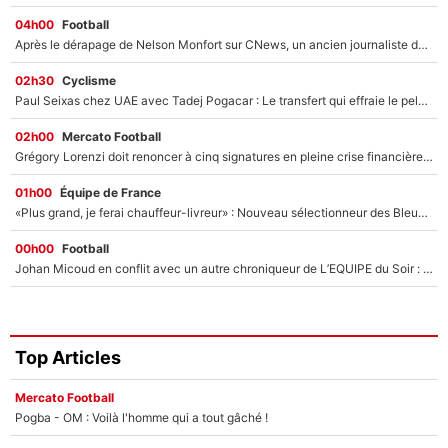
04h00
Football
Après le dérapage de Nelson Monfort sur CNews, un ancien journaliste de France Télévisions relance la polémique sur les incendies en Gironde
02h30
Cyclisme
Paul Seixas chez UAE avec Tadej Pogacar : Le transfert qui effraie le peloton, «c’est la pire des choses qui puisse arriver»
02h00
Mercato Football
Grégory Lorenzi doit renoncer à cinq signatures en pleine crise financière : L’IA propose sept noms à l’OM pour un mercato réussi... à seulement 5M€ !
01h00
Équipe de France
«Plus grand, je ferai chauffeur-livreur» : Nouveau sélectionneur des Bleus, Zinédine Zidane s’était imaginé un avenir très différent lorsqu'il était enfant
00h00
Football
Johan Micoud en conflit avec un autre chroniqueur de L’EQUIPE du Soir : «Pendant un moment, je ne les ai pas remis ensemble dans l'émission»
Top Articles
Mercato Football
Pogba - OM : Voilà l'homme qui a tout gâché !