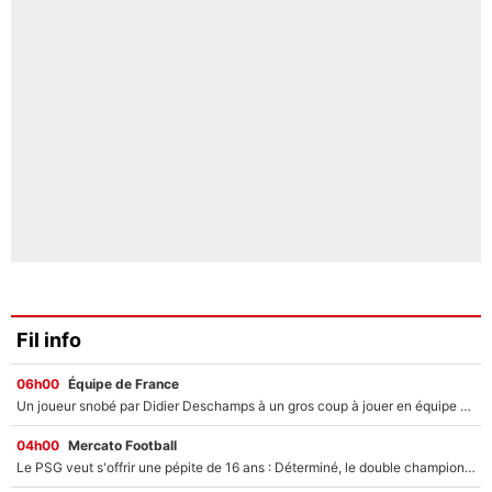
Fil info
06h00
Équipe de France
Un joueur snobé par Didier Deschamps à un gros coup à jouer en équipe de France : Zinedine Zidane a trouvé son numéro 9 ?
04h00
Mercato Football
Le PSG veut s'offrir une pépite de 16 ans : Déterminé, le double champion d'Europe en titre est prêt à lâcher 40M€ pour celui que l'on compare déjà à Vinicius Jr !