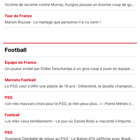
Victime de racisme contre Murray, Kyrgios pousse un énorme coup de gueule !
Tour de France
Marion Rousse : Le mariage que personne n'a vu venir !
Football
Équipe de France
Un joueur snobé par Didier Deschamps à un gros coup à jouer en équipe de France : Zinedine Zidane a trouvé son numéro 9 ?
Mercato Football
Le PSG veut s'offrir une pépite de 16 ans : Déterminé, le double champion d'Europe en titre est prêt à lâcher 40M€ pour celui que l'on compare déjà à Vinicius Jr !
PSG
«Un très mauvais choix pour le PSG, je n’en peux plus…» : Pierre Ménès s’est complètement trompé avec Luis Enrique et ces déclarations le prouvent !
Football
«Je m’en veux terriblement» : Le jour où Daniel Riolo a «raconté n’importe quoi» dans l'After Foot !
PSG
Ousmane Dembélé de retour au PSG : Le Ballon d’Or s’affiche avec Bradley Barcola en plein cœur du feuilleton sur son départ !