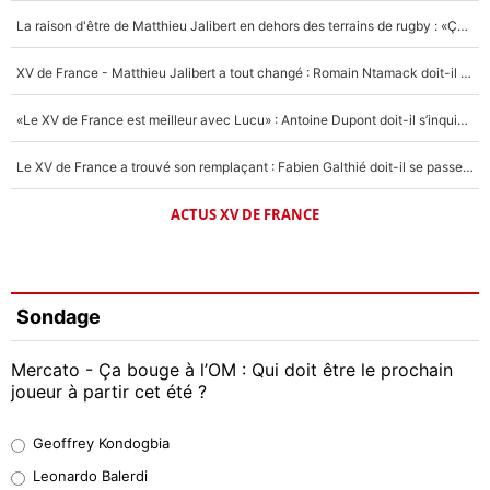
La raison d'être de Matthieu Jalibert en dehors des terrains de rugby : «Ça m'atteint autant que si tu touches à un membre de ma famille»
XV de France - Matthieu Jalibert a tout changé : Romain Ntamack doit-il s’inquiéter pour sa place à un an de la Coupe du monde ?
«Le XV de France est meilleur avec Lucu» : Antoine Dupont doit-il s’inquiéter pour sa place ?
Le XV de France a trouvé son remplaçant : Fabien Galthié doit-il se passer d'Antoine Dupont ?
ACTUS XV DE FRANCE
Sondage
Mercato - Ça bouge à l’OM : Qui doit être le prochain
joueur à partir cet été ?
Geoffrey Kondogbia
Geoffrey Kondogbia
38%
Leonardo Balerdi