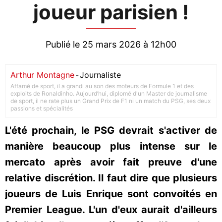
joueur parisien !
Publié le 25 mars 2026 à 12h00
Arthur Montagne
-
Journaliste
Affamé de sport, il a grandi au son des moteurs de Formule 1 et des
exploits de Ronaldinho. Aujourd’hui, diplomé d'un Master de journalisme
de sport, il ne rate plus un Grand Prix de F1 ni un match du PSG, ses deux
passions et spécialités
L'été prochain, le PSG devrait s'activer de
manière beaucoup plus intense sur le
mercato après avoir fait preuve d'une
relative discrétion. Il faut dire que plusieurs
joueurs de Luis Enrique sont convoités en
Premier League. L'un d'eux aurait d'ailleurs