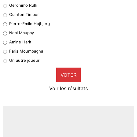
Leonardo Balerdi
Geronimo Rulli
32%
Quinten Timber
Geronimo Rulli
Pierre-Emile Hojbjerg
5%
Neal Maupay
Quinten Timber
Amine Harit
1%
Faris Moumbagna
Pierre-Emile Hojbjerg
Un autre joueur
9%
VOTER
Neal Maupay
4%
Voir les résultats
Amine Harit
3%
Faris Moumbagna
4%
Un autre joueur