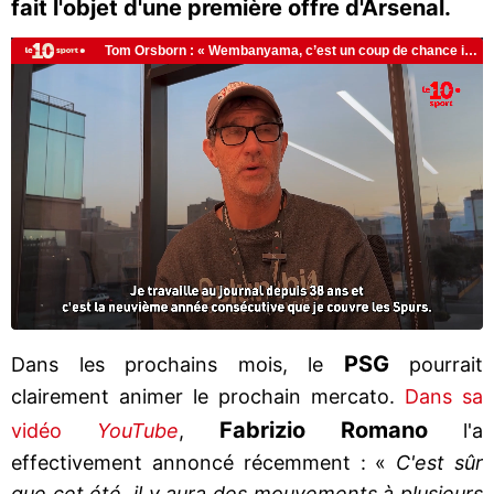
fait l'objet d'une première offre d'Arsenal.
PSG
Dans les prochains mois, le
pourrait
clairement animer le prochain mercato.
Dans sa
Fabrizio Romano
vidéo
YouTube
,
l'a
effectivement annoncé récemment : «
C'est sûr
que cet été, il y aura des mouvements à plusieurs