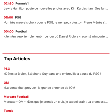
02h30
Formule1
Lewis Hamilton poste de nouvelles photos avec Kim Kardashian : Ses fans le voient déjà redevenir champion du monde de F1 grâce à elle !
01h00
PSG
«Un très mauvais choix pour le PSG, je n’en peux plus…» : Pierre Ménès s’est complètement trompé avec Luis Enrique et ces déclarations le prouvent !
00h00
Football
«Je m’en veux terriblement» : Le jour où Daniel Riolo a «raconté n’importe quoi» dans l'After Foot !
Top Articles
PSG
«Détester à vie», Stéphane Guy dans une embrouille à cause du PSG !
OM
«La vente était prévue», la grande annonce de l’OM
Mercato Football
Mercato - OM - «Dès que je prends un club, je t’appellerai» : La promesse de Marcelino au moment de claquer la porte
Tennis