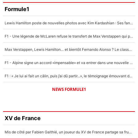
Formule1
Lewis Hamilton poste de nouvelles photos avec Kim Kardashian : Ses fans le voient déjà redevenir champion du monde de F1 grâce à elle !
F1 - Une légende de McLaren refuse le transfert de Max Verstappen qui pourrait «faire des vagues» et plomber l'ambiance dans l'équipe
Max Verstappen, Lewis Hamilton… et bientôt Fernando Alonso ? Le classement des pilotes les mieux payés en Formule 1 risque de changer !
F1 - Alpine signe un accord «impensable» et va entrer dans une nouvelle dimension : Grande nouvelle pour Pierre Gasly !
F1 : « Je lui ai fait un câlin, puis j’ai dû partir...», le témoignage émouvant de Max Verstappen sur sa fille
NEWS FORMULE1
XV de France
Mis de côté par Fabien Galthié, un joueur du XV de France partage sa frustration : «ils ne me l’ont pas dit tout de suite»