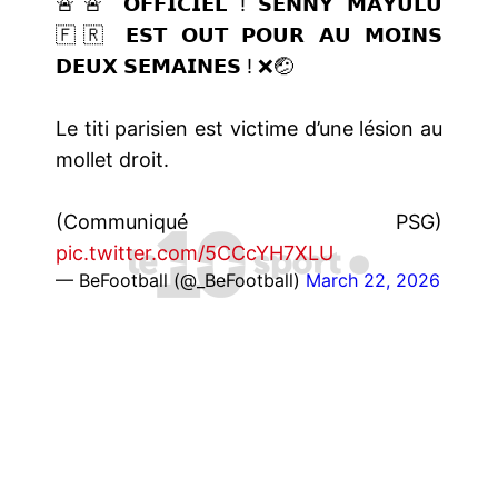
🚨🚨 𝗢𝗙𝗙𝗜𝗖𝗜𝗘𝗟 ! 𝗦𝗘𝗡𝗡𝗬 𝗠𝗔𝗬𝗨𝗟𝗨
🇫🇷 𝗘𝗦𝗧 𝗢𝗨𝗧 𝗣𝗢𝗨𝗥 𝗔𝗨 𝗠𝗢𝗜𝗡𝗦
𝗗𝗘𝗨𝗫 𝗦𝗘𝗠𝗔𝗜𝗡𝗘𝗦 ! ❌🤕
Le titi parisien est victime d’une lésion au
mollet droit.
(Communiqué PSG)
pic.twitter.com/5CCcYH7XLU
— BeFootball (@_BeFootball)
March 22, 2026