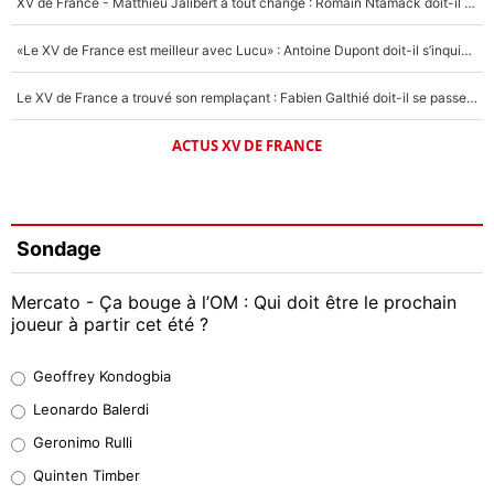
XV de France - Matthieu Jalibert a tout changé : Romain Ntamack doit-il s’inquiéter pour sa place à un an de la Coupe du monde ?
«Le XV de France est meilleur avec Lucu» : Antoine Dupont doit-il s’inquiéter pour sa place ?
Le XV de France a trouvé son remplaçant : Fabien Galthié doit-il se passer d'Antoine Dupont ?
ACTUS XV DE FRANCE
Sondage
Mercato - Ça bouge à l’OM : Qui doit être le prochain
joueur à partir cet été ?
Geoffrey Kondogbia
Geoffrey Kondogbia
38%
Leonardo Balerdi
Leonardo Balerdi
Geronimo Rulli
32%
Quinten Timber