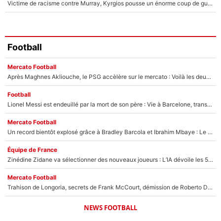
Victime de racisme contre Murray, Kyrgios pousse un énorme coup de gueule !
Football
Mercato Football
Après Maghnes Akliouche, le PSG accèlère sur le mercato : Voilà les deux nouvelles recrues qui vont signer la semaine prochaine ?
Football
Lionel Messi est endeuillé par la mort de son père : Vie à Barcelone, transfert au PSG... voilà comment Jorge Messi a joué un rôle essentiel dans sa carrière !
Mercato Football
Un record bientôt explosé grâce à Bradley Barcola et Ibrahim Mbaye : Le PSG sur le point de réaliser un mercato historique ?
Équipe de France
Zinédine Zidane va sélectionner des nouveaux joueurs : L’IA dévoile les 5 cracks qui pourraient rapidement le rejoindre en équipe de France !
Mercato Football
Trahison de Longoria, secrets de Frank McCourt, démission de Roberto De Zerbi : Medhi Benatia se lâche sur son départ de l'OM et fait d'importantes révélations
NEWS FOOTBALL