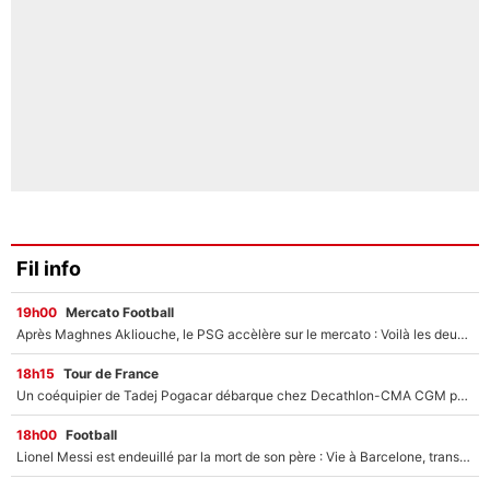
Fil info
19h00
Mercato Football
Après Maghnes Akliouche, le PSG accèlère sur le mercato : Voilà les deux nouvelles recrues qui vont signer la semaine prochaine ?
18h15
Tour de France
Un coéquipier de Tadej Pogacar débarque chez Decathlon-CMA CGM pour épauler Paul Seixas : «Mes meilleures années sont à venir»
18h00
Football
Lionel Messi est endeuillé par la mort de son père : Vie à Barcelone, transfert au PSG... voilà comment Jorge Messi a joué un rôle essentiel dans sa carrière !