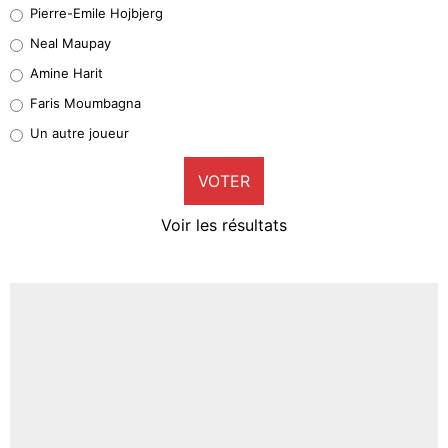
Geronimo Rulli
Pierre-Emile Hojbjerg
5%
Neal Maupay
Quinten Timber
Amine Harit
1%
Faris Moumbagna
Pierre-Emile Hojbjerg
Un autre joueur
9%
VOTER
Neal Maupay
4%
Voir les résultats
Amine Harit
3%
Faris Moumbagna
4%
Un autre joueur
5%
1650 personnes ont participé aux votes.