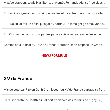
Max Verstappen, Lewis Hamilton… et bientôt Fernando Alonso ? Le classement des pilotes les mieux payés en Formule 1 risque de changer !
F1 - Alpine signe un accord «impensable» et va entrer dans une nouvelle dimension : Grande nouvelle pour Pierre Gasly !
F1 : « Je lui ai fait un câlin, puis j’ai dû partir...», le témoignage émouvant de Max Verstappen sur sa fille
F1 : Charles Leclerc surpris par les paparazzis avec sa femme, les rumeurs étaient vraies !
Comme pour le final du Tour de France, Esteban Ocon propose un Grand Prix de Formule 1 à Paris : «Autour de l’Arc de Triomphe, ce serait génial» !
NEWS FORMULE1
XV de France
Mis de côté par Fabien Galthié, un joueur du XV de France partage sa frustration : «ils ne me l’ont pas dit tout de suite»
La raison d'être de Matthieu Jalibert en dehors des terrains de rugby : «Ça m'atteint autant que si tu touches à un membre de ma famille»