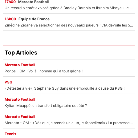
17h00
Mercato Football
Un record bientôt explosé grâce à Bradley Barcola et Ibrahim Mbaye : Le PSG sur le point de réaliser un mercato historique ?
16h00
Équipe de France
Zinédine Zidane va sélectionner des nouveaux joueurs : L’IA dévoile les 5 cracks qui pourraient rapidement le rejoindre en équipe de France !
Top Articles
Mercato Football
Pogba - OM : Voilà l'homme qui a tout gâché !
PSG
«Détester à vie», Stéphane Guy dans une embrouille à cause du PSG !
Mercato Football
Kylian Mbappé, un transfert obligatoire cet été ?
Mercato Football
Mercato - OM - «Dès que je prends un club, je t’appellerai» : La promesse de Marcelino au moment de claquer la porte
Tennis