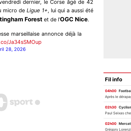
vendredi dernier, le Corse âgé de 42
u micro de
Ligue 1+
, lui qui a aussi été
tingham Forest
OGC Nice
et de l’
.
sse marseillaise annonce déjà la
/t.co/Ja34sSMOup
ril 28, 2026
Fil info
04h00
Footbal
02h30
Cyclis
02h00
Mercat