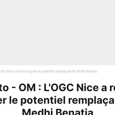
OGC Nice a réussi à signer le potentiel remplaçant de Medhi Benatia
o - OM : L'OGC Nice a r
er le potentiel remplaça
Medhi Benatia