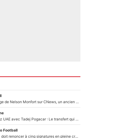
l
Après le dérapage de Nelson Monfort sur CNews, un ancien journaliste de France Télévisions relance la polémique sur les incendies en Gironde
me
Paul Seixas chez UAE avec Tadej Pogacar : Le transfert qui effraie le peloton, «c’est la pire des choses qui puisse arriver»
o Football
Grégory Lorenzi doit renoncer à cinq signatures en pleine crise financière : L’IA propose sept noms à l’OM pour un mercato réussi... à seulement 5M€ !