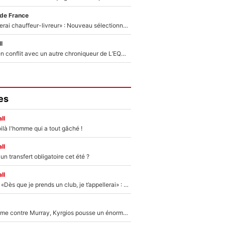
 de France
«Plus grand, je ferai chauffeur-livreur» : Nouveau sélectionneur des Bleus, Zinédine Zidane s’était imaginé un avenir très différent lorsqu'il était enfant
l
Johan Micoud en conflit avec un autre chroniqueur de L’EQUIPE du Soir : «Pendant un moment, je ne les ai pas remis ensemble dans l'émission»
es
ll
ilà l'homme qui a tout gâché !
ll
n transfert obligatoire cet été ?
ll
Mercato - OM - «Dès que je prends un club, je t’appellerai» : La promesse de Marcelino au moment de claquer la porte
Victime de racisme contre Murray, Kyrgios pousse un énorme coup de gueule !