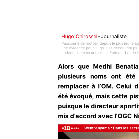
Hugo Chirossel
-
Journaliste
Passionné de football depuis le plus jeune âg
une évidence pour Hugo. Il se découvrira plus
horizons comme ceux de la Formule 1 et de l
Alors que Medhi Benatia 
plusieurs noms ont été 
remplacer à l’OM. Celui 
été évoqué, mais cette pist
puisque le directeur sporti
mis d’accord avec l’OGC N