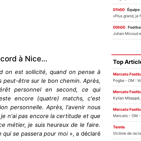
01h00
Équipe
00h00
Footbal
ccord à Nice…
Top Articl
nd on est sollicité, quand on pense à
Mercato Footba
 peut-être sur le bon chemin. Après,
Pogba - OM : Vo
intérêt personnel en second, ce qui
Mercato Footba
 reste encore (quatre) matchs, c'est
Kylian Mbappé, u
tion personnelle. Après, l'avenir nous
Mercato Footba
e n'ai pas encore la certitude et que
 ce métier, je suis heureux de le faire.
Tennis
ce qui se passera pour moi
», a déclaré