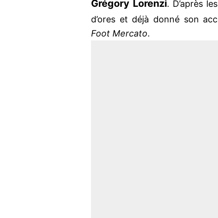
Grégory Lorenzi
. D’après l
d’ores et déjà donné son acco
Foot Mercato
.