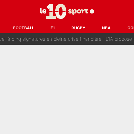
fort sur CNews, un ancien journaliste de France Télévisions relance la 
dej Pogacar : Le transfert qui effraie le peloton, «c’est la 
FOOTBALL
F1
RUGBY
NBA
CO
nq signatures en pleine crise financière : L’IA propose sept noms à l’OM po
reur» : Nouveau sélectionneur des Bleus, Zinédine Zidane s’était imaginé un av
 autre chroniqueur de L’EQUIPE du Soir : «Pendant un moment, je ne les 