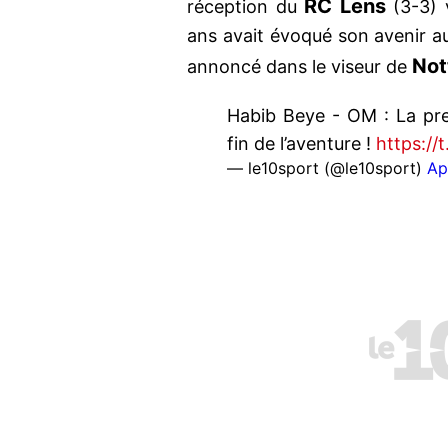
RC Lens
réception du
(3-3) 
ans avait évoqué son avenir a
Not
annoncé dans le viseur de
Habib Beye - OM : La pre
fin de l’aventure !
https:/
— le10sport (@le10sport)
Ap