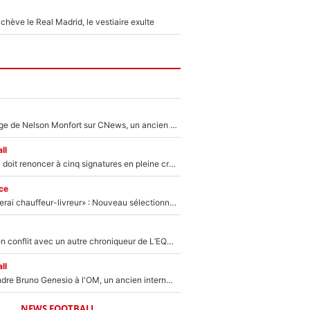
hève le Real Madrid, le vestiaire exulte
Après le dérapage de Nelson Monfort sur CNews, un ancien journaliste de France Télévisions relance la polémique sur les incendies en Gironde
ll
Grégory Lorenzi doit renoncer à cinq signatures en pleine crise financière : L’IA propose sept noms à l’OM pour un mercato réussi... à seulement 5M€ !
ce
«Plus grand, je ferai chauffeur-livreur» : Nouveau sélectionneur des Bleus, Zinédine Zidane s’était imaginé un avenir très différent lorsqu'il était enfant
Johan Micoud en conflit avec un autre chroniqueur de L’EQUIPE du Soir : «Pendant un moment, je ne les ai pas remis ensemble dans l'émission»
ll
Proche de rejoindre Bruno Genesio à l'OM, un ancien international français va finalement débarquer... sur RMC !
NEWS FOOTBALL