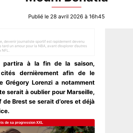
Publié le 28 avril 2026 à 16h45
e, devenir journaliste sportif est rapidement devenu
 tard un amour pour la NBA, avant d’explorer d’autres
a NFL.
partira à la fin de la saison,
cités dernièrement afin de le
de Grégory Lorenzi a notamment
e serait à oublier pour Marseille,
f de Brest se serait d’ores et déjà
ice.