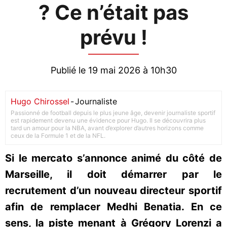
? Ce n’était pas
prévu !
Publié le 19 mai 2026 à 10h30
Hugo Chirossel
-
Journaliste
Passionné de football depuis le plus jeune âge, devenir journaliste sportif
est rapidement devenu une évidence pour Hugo. Il se découvrira plus
tard un amour pour la NBA, avant d’explorer d’autres horizons comme
ceux de la Formule 1 et de la NFL.
Si le mercato s’annonce animé du côté de
Marseille, il doit démarrer par le
recrutement d’un nouveau directeur sportif
afin de remplacer Medhi Benatia. En ce
sens, la piste menant à Grégory Lorenzi a