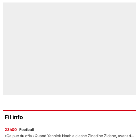
Fil info
23h00
Football
«Ça pue du c*l» : Quand Yannick Noah a clashé Zinedine Zidane, avant de se faire recadrer par le nouveau sélectionneur de l'équipe de France !