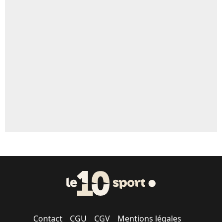
4%
Un autre joueur
5%
1659 personnes ont participé aux votes.
Contact
CGU
CGV
Mentions légales