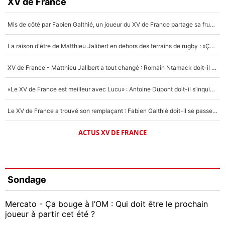
XV de France
Mis de côté par Fabien Galthié, un joueur du XV de France partage sa frustration : «ils ne me l’ont pas dit tout de suite»
La raison d'être de Matthieu Jalibert en dehors des terrains de rugby : «Ça m'atteint autant que si tu touches à un membre de ma famille»
XV de France - Matthieu Jalibert a tout changé : Romain Ntamack doit-il s’inquiéter pour sa place à un an de la Coupe du monde ?
«Le XV de France est meilleur avec Lucu» : Antoine Dupont doit-il s’inquiéter pour sa place ?
Le XV de France a trouvé son remplaçant : Fabien Galthié doit-il se passer d'Antoine Dupont ?
ACTUS XV DE FRANCE
Sondage
Mercato - Ça bouge à l’OM : Qui doit être le prochain
joueur à partir cet été ?