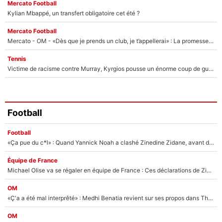
Mercato Football
Kylian Mbappé, un transfert obligatoire cet été ?
Mercato Football
Mercato - OM - «Dès que je prends un club, je t’appellerai» : La promesse de Marcelino au moment de claquer la porte
Tennis
Victime de racisme contre Murray, Kyrgios pousse un énorme coup de gueule !
Football
Football
«Ça pue du c*l» : Quand Yannick Noah a clashé Zinedine Zidane, avant de se faire recadrer par le nouveau sélectionneur de l'équipe de France !
Équipe de France
Michael Olise va se régaler en équipe de France : Ces déclarations de Zinedine Zidane qui prouvent qu'il va tout miser sur la star du Bayern Munich !
OM
«Ç'a a été mal interprêté» : Medhi Benatia revient sur ses propos dans The Bridge et précise ses conditions pour rejoindre le PSG !
OM