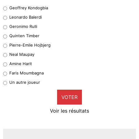
Geoffrey Kondogbia
Geoffrey Kondogbia
38%
Leonardo Balerdi
Leonardo Balerdi
Geronimo Rulli
32%
Quinten Timber
Geronimo Rulli
Pierre-Emile Hojbjerg
5%
Neal Maupay
Quinten Timber
Amine Harit
1%
Faris Moumbagna
Pierre-Emile Hojbjerg
Un autre joueur
9%
VOTER
Neal Maupay
4%
Voir les résultats
Amine Harit
3%
Faris Moumbagna