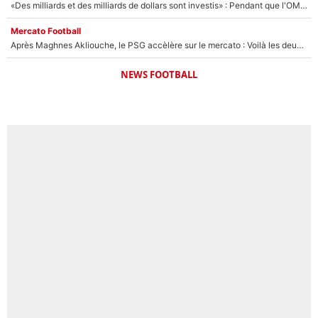
«Des milliards et des milliards de dollars sont investis» : Pendant que l'OM est en pleine crise financière, Frank McCourt lance un nouveau projet à 260M€ !
Mercato Football
Après Maghnes Akliouche, le PSG accèlère sur le mercato : Voilà les deux nouvelles recrues qui vont signer la semaine prochaine ?
NEWS FOOTBALL