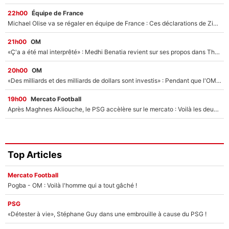
22h00
Équipe de France
Michael Olise va se régaler en équipe de France : Ces déclarations de Zinedine Zidane qui prouvent qu'il va tout miser sur la star du Bayern Munich !
21h00
OM
«Ç'a a été mal interprêté» : Medhi Benatia revient sur ses propos dans The Bridge et précise ses conditions pour rejoindre le PSG !
20h00
OM
«Des milliards et des milliards de dollars sont investis» : Pendant que l'OM est en pleine crise financière, Frank McCourt lance un nouveau projet à 260M€ !
19h00
Mercato Football
Après Maghnes Akliouche, le PSG accèlère sur le mercato : Voilà les deux nouvelles recrues qui vont signer la semaine prochaine ?
Top Articles
Mercato Football
Pogba - OM : Voilà l'homme qui a tout gâché !
PSG
«Détester à vie», Stéphane Guy dans une embrouille à cause du PSG !