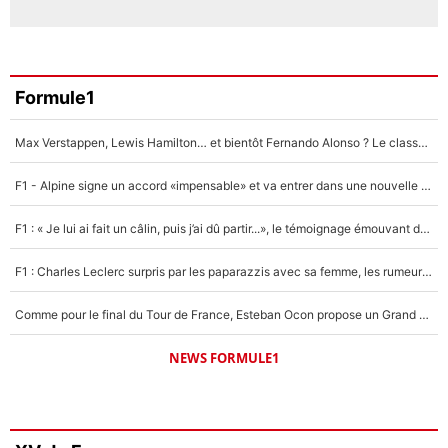
Formule1
Max Verstappen, Lewis Hamilton… et bientôt Fernando Alonso ? Le classement des pilotes les mieux payés en Formule 1 risque de changer !
F1 - Alpine signe un accord «impensable» et va entrer dans une nouvelle dimension : Grande nouvelle pour Pierre Gasly !
F1 : « Je lui ai fait un câlin, puis j’ai dû partir...», le témoignage émouvant de Max Verstappen sur sa fille
F1 : Charles Leclerc surpris par les paparazzis avec sa femme, les rumeurs étaient vraies !
Comme pour le final du Tour de France, Esteban Ocon propose un Grand Prix de Formule 1 à Paris : «Autour de l’Arc de Triomphe, ce serait génial» !
NEWS FORMULE1