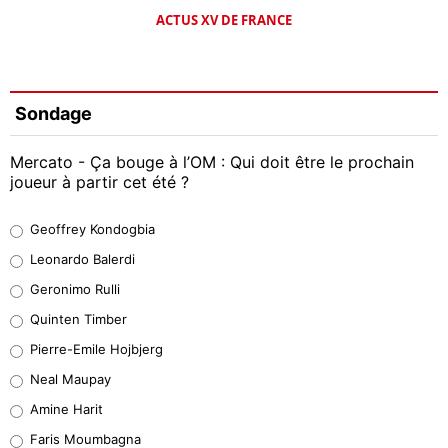
ACTUS XV DE FRANCE
Sondage
Mercato - Ça bouge à l’OM : Qui doit être le prochain
joueur à partir cet été ?
Geoffrey Kondogbia
Geoffrey Kondogbia
38%
Leonardo Balerdi
Leonardo Balerdi
Geronimo Rulli
32%
Quinten Timber
Geronimo Rulli
Pierre-Emile Hojbjerg
5%
Neal Maupay
Quinten Timber
Amine Harit
1%
Faris Moumbagna