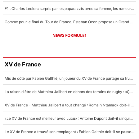
F1 : Charles Leclerc surpris par les paparazzis avec sa femme, les rumeurs étaient vraies !
Comme pour le final du Tour de France, Esteban Ocon propose un Grand Prix de Formule 1 à Paris : «Autour de l’Arc de Triomphe, ce serait génial» !
NEWS FORMULE1
XV de France
Mis de côté par Fabien Galthié, un joueur du XV de France partage sa frustration : «ils ne me l’ont pas dit tout de suite»
La raison d'être de Matthieu Jalibert en dehors des terrains de rugby : «Ça m'atteint autant que si tu touches à un membre de ma famille»
XV de France - Matthieu Jalibert a tout changé : Romain Ntamack doit-il s’inquiéter pour sa place à un an de la Coupe du monde ?
«Le XV de France est meilleur avec Lucu» : Antoine Dupont doit-il s’inquiéter pour sa place ?
Le XV de France a trouvé son remplaçant : Fabien Galthié doit-il se passer d'Antoine Dupont ?