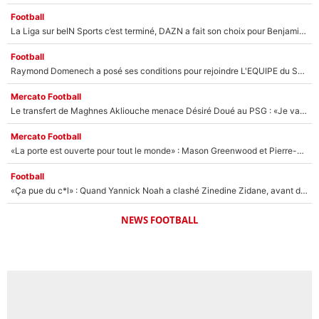
Football
La Liga sur beIN Sports c’est terminé, DAZN a fait son choix pour Benjamin Da Silva et Omar Da Fonseca !
Football
Raymond Domenech a posé ses conditions pour rejoindre L'EQUIPE du Soir : Il refuse de faire l'émission avec un autre chroniqueur !
Mercato Football
Le transfert de Maghnes Akliouche menace Désiré Doué au PSG : «Je valide à 200%»
Mercato Football
«La porte est ouverte pour tout le monde» : Mason Greenwood et Pierre-Emerick Aubameyang ont quitté l'OM, Amine Gouiri balance sur la suite du mercato et sur la réaction du vestiaire !
Football
«Ça pue du c*l» : Quand Yannick Noah a clashé Zinedine Zidane, avant de se faire recadrer par le nouveau sélectionneur de l'équipe de France !
NEWS FOOTBALL