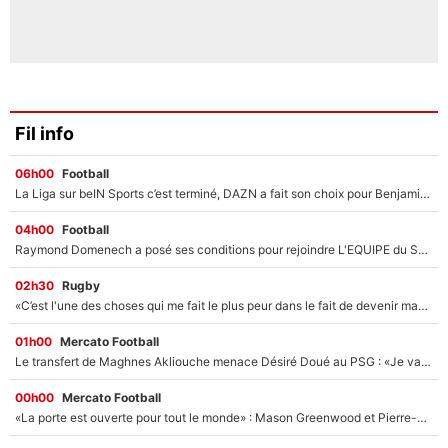
Fil info
06h00
Football
La Liga sur beIN Sports c’est terminé, DAZN a fait son choix pour Benjamin Da Silva et Omar Da Fonseca !
04h00
Football
Raymond Domenech a posé ses conditions pour rejoindre L'EQUIPE du Soir : Il refuse de faire l'émission avec un autre chroniqueur !
02h30
Rugby
«C’est l'une des choses qui me fait le plus peur dans le fait de devenir maman» : En couple avec Antoine Dupont, Iris Mittenaere s'inquiète déjà pour ses futurs enfants !
01h00
Mercato Football
Le transfert de Maghnes Akliouche menace Désiré Doué au PSG : «Je valide à 200%»
00h00
Mercato Football
«La porte est ouverte pour tout le monde» : Mason Greenwood et Pierre-Emerick Aubameyang ont quitté l'OM, Amine Gouiri balance sur la suite du mercato et sur la réaction du vestiaire !