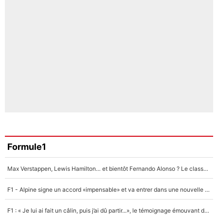
Formule1
Max Verstappen, Lewis Hamilton… et bientôt Fernando Alonso ? Le classement des pilotes les mieux payés en Formule 1 risque de changer !
F1 - Alpine signe un accord «impensable» et va entrer dans une nouvelle dimension : Grande nouvelle pour Pierre Gasly !
F1 : « Je lui ai fait un câlin, puis j’ai dû partir...», le témoignage émouvant de Max Verstappen sur sa fille