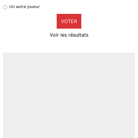
Pierre-Emile Hojbjerg
Un autre joueur
9%
VOTER
Neal Maupay
4%
Voir les résultats
Amine Harit
3%
Faris Moumbagna
4%
Un autre joueur
5%
1665 personnes ont participé aux votes.