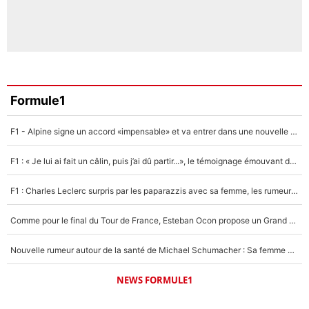
Formule1
F1 - Alpine signe un accord «impensable» et va entrer dans une nouvelle dimension : Grande nouvelle pour Pierre Gasly !
F1 : « Je lui ai fait un câlin, puis j’ai dû partir...», le témoignage émouvant de Max Verstappen sur sa fille
F1 : Charles Leclerc surpris par les paparazzis avec sa femme, les rumeurs étaient vraies !
Comme pour le final du Tour de France, Esteban Ocon propose un Grand Prix de Formule 1 à Paris : «Autour de l’Arc de Triomphe, ce serait génial» !
Nouvelle rumeur autour de la santé de Michael Schumacher : Sa femme Corinna sort du silence
NEWS FORMULE1