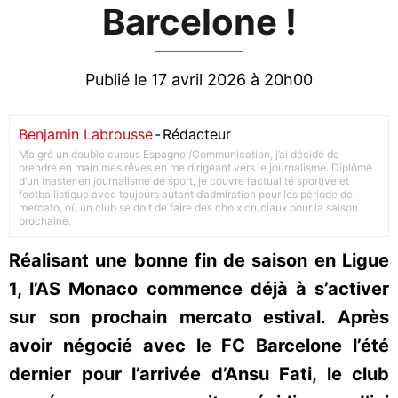
Barcelone !
Publié le 17 avril 2026 à 20h00
Benjamin Labrousse
-
Rédacteur
Malgré un double cursus Espagnol/Communication, j’ai décidé de
prendre en main mes rêves en me dirigeant vers le journalisme. Diplômé
d’un master en journalisme de sport, je couvre l’actualité sportive et
footballistique avec toujours autant d’admiration pour les période de
mercato, où un club se doit de faire des choix cruciaux pour la saison
prochaine.
Réalisant une bonne fin de saison en Ligue
1, l’AS Monaco commence déjà à s’activer
sur son prochain mercato estival. Après
avoir négocié avec le FC Barcelone l’été
dernier pour l’arrivée d’Ansu Fati, le club