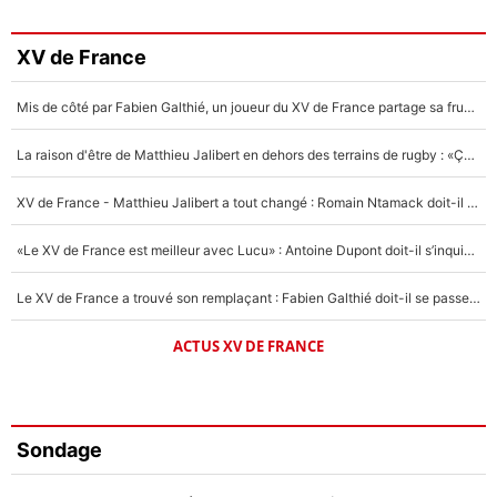
XV de France
Mis de côté par Fabien Galthié, un joueur du XV de France partage sa frustration : «ils ne me l’ont pas dit tout de suite»
La raison d'être de Matthieu Jalibert en dehors des terrains de rugby : «Ça m'atteint autant que si tu touches à un membre de ma famille»
XV de France - Matthieu Jalibert a tout changé : Romain Ntamack doit-il s’inquiéter pour sa place à un an de la Coupe du monde ?
«Le XV de France est meilleur avec Lucu» : Antoine Dupont doit-il s’inquiéter pour sa place ?
Le XV de France a trouvé son remplaçant : Fabien Galthié doit-il se passer d'Antoine Dupont ?
ACTUS XV DE FRANCE
Sondage