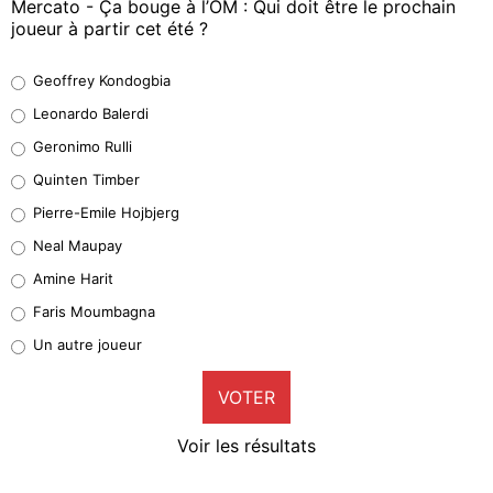
Mercato - Ça bouge à l’OM : Qui doit être le prochain
joueur à partir cet été ?
Geoffrey Kondogbia
Geoffrey Kondogbia
38%
Leonardo Balerdi
Leonardo Balerdi
Geronimo Rulli
32%
Quinten Timber
Geronimo Rulli
Pierre-Emile Hojbjerg
5%
Neal Maupay
Quinten Timber
Amine Harit
1%
Faris Moumbagna
Pierre-Emile Hojbjerg
Un autre joueur
9%
VOTER
Neal Maupay
4%
Voir les résultats
Amine Harit
3%