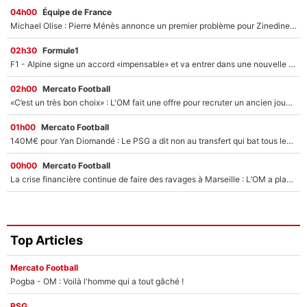
04h00
Équipe de France
Michael Olise : Pierre Ménès annonce un premier problème pour Zinedine Zidane en équipe de France
02h30
Formule1
F1 - Alpine signe un accord «impensable» et va entrer dans une nouvelle dimension : Grande nouvelle pour Pierre Gasly !
02h00
Mercato Football
«C’est un très bon choix» : L'OM fait une offre pour recruter un ancien joueur du PSG... et c'est validé dans l'After Foot !
01h00
Mercato Football
140M€ pour Yan Diomandé : Le PSG a dit non au transfert qui bat tous les records sur le mercato
00h00
Mercato Football
La crise financière continue de faire des ravages à Marseille : L’OM a placé 12 joueurs sur le marché des transferts… et ça pourrait lui rapporter près de 100M€ !
Top Articles
Mercato Football
Pogba - OM : Voilà l'homme qui a tout gâché !
PSG