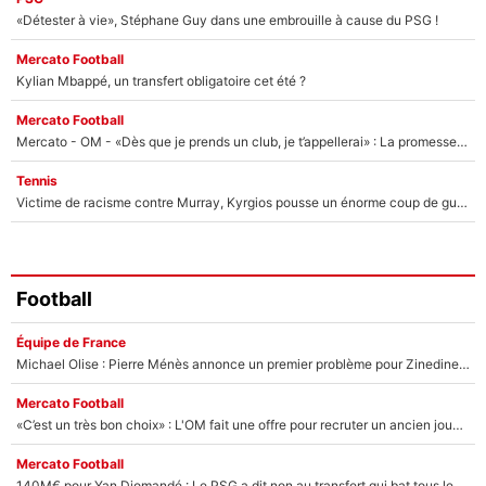
«Détester à vie», Stéphane Guy dans une embrouille à cause du PSG !
Mercato Football
Kylian Mbappé, un transfert obligatoire cet été ?
Mercato Football
Mercato - OM - «Dès que je prends un club, je t’appellerai» : La promesse de Marcelino au moment de claquer la porte
Tennis
Victime de racisme contre Murray, Kyrgios pousse un énorme coup de gueule !
Football
Équipe de France
Michael Olise : Pierre Ménès annonce un premier problème pour Zinedine Zidane en équipe de France
Mercato Football
«C’est un très bon choix» : L'OM fait une offre pour recruter un ancien joueur du PSG... et c'est validé dans l'After Foot !
Mercato Football
140M€ pour Yan Diomandé : Le PSG a dit non au transfert qui bat tous les records sur le mercato