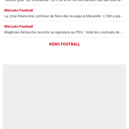
Mercato Football
La crise financière continue de faire des ravages à Marseille : L’OM a placé 12 joueurs sur le marché des transferts… et ça pourrait lui rapporter près de 100M€ !
Mercato Football
Maghnes Akliouche raconte sa signature au PSG : Voilà les coulisses de son transfert de rêve à 50M€
NEWS FOOTBALL