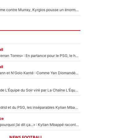
Victime de racisme contre Murray, Kyrgios pousse un énorme coup de gueule !
ll
«Le suicide de Ferran Torres» : En partance pour le PSG, le héros de la finale de la Coupe du monde s'attire les foudres de la presse espagnole !
ll
Antoine Griezmann et N'Golo Kanté : Comme Yan Diomandé, les deux champions du monde ont refusé de signer au PSG !
Un chroniqueur de L’Équipe du Soir viré par La Chaîne L’Équipe : Même Olivier Ménard n’avait pas pu empêcher son départ, «je l’ai appris sur Twitter, je l’ai vécu assez mal»
Loin du Real Madrid et du PSG, les inséparables Kylian Mbappé et Achraf Hakimi changent d'équipe le temps d'une journée !
ce
«Je ne sais pas pourquoi j’ai dit ça...» : Kylian Mbappé raconte sa première rencontre avec Zinédine Zidane (et c’est très drôle)
NEWS FOOTBALL