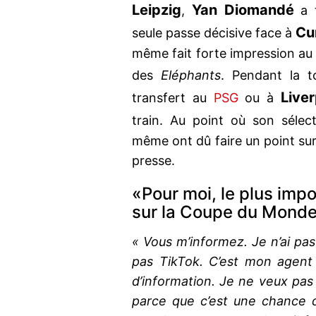
Leipzig
Yan Diomandé
,
a 
Cu
seule passe décisive face à
même fait forte impression au 
des
Eléphants
. Pendant la t
Live
transfert au
PSG
ou à
train. Au point où son séle
même ont dû faire un point sur
presse.
«Pour moi, le plus impo
sur la Coupe du Mond
« Vous m’informez. Je n’ai pas 
pas TikTok. C’est mon agent q
d’information. Je ne veux pa
parce que c’est une chance 