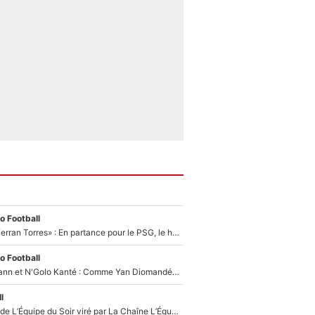
o Football
«Le suicide de Ferran Torres» : En partance pour le PSG, le héros de la finale de la Coupe du monde s'attire les foudres de la presse espagnole !
o Football
Antoine Griezmann et N'Golo Kanté : Comme Yan Diomandé, les deux champions du monde ont refusé de signer au PSG !
l
Un chroniqueur de L’Équipe du Soir viré par La Chaîne L’Équipe : Même Olivier Ménard n’avait pas pu empêcher son départ, «je l’ai appris sur Twitter, je l’ai vécu assez mal»