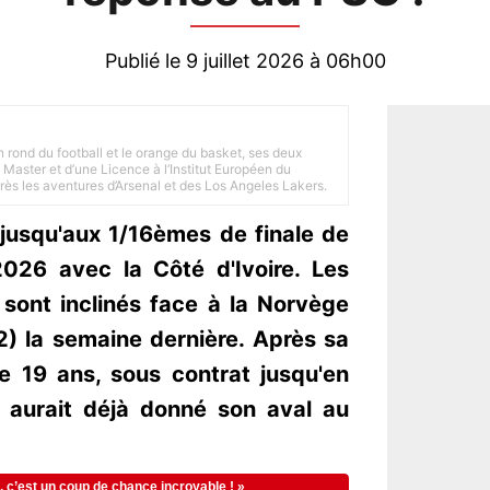
Publié le 9 juillet 2026 à 06h00
n rond du football et le orange du basket, ses deux
Master et d’une Licence à l’Institut Européen du
 près les aventures d’Arsenal et des Los Angeles Lakers.
jusqu'aux 1/16èmes de finale de
26 avec la Côté d'Ivoire. Les
ont inclinés face à la Norvège
2) la semaine dernière. Après sa
 de 19 ans, sous contrat jusqu'en
 aurait déjà donné son aval au