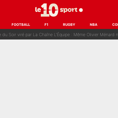
n partance pour le PSG, le héros de la finale de la Coupe du monde s'atti
lo Kanté : Comme Yan Diomandé, les deux champions du mon
FOOTBALL
F1
RUGBY
NBA
CO
 par La Chaîne L’Équipe : Même Olivier Ménard n’avait pas pu empêcher son départ, «je 
SG, les inséparables Kylian Mbappé et Achraf Hakimi changent 
Pendant ses vacances, la star du XV de France a perdu sa g