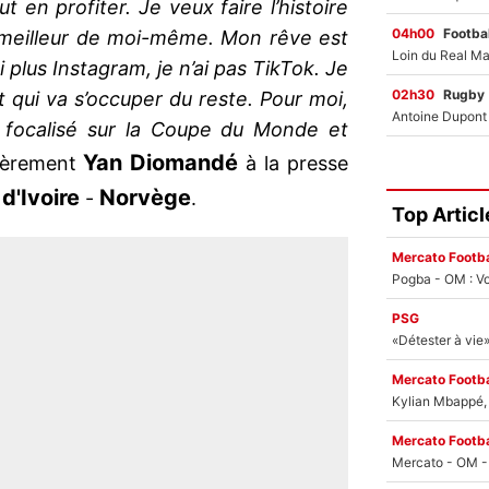
ut en profiter. Je veux faire l’histoire
04h00
Footbal
 meilleur de moi-même. Mon rêve est
 plus Instagram, je n’ai pas TikTok. Je
02h30
Rugby
t qui va s’occuper du reste. Pour moi,
re focalisé sur la Coupe du Monde et
Yan Diomandé
nièrement
à la presse
d'Ivoire
Norvège
-
.
Top Articl
Mercato Footba
Pogba - OM : Vo
PSG
Mercato Footba
Kylian Mbappé, u
Mercato Footba