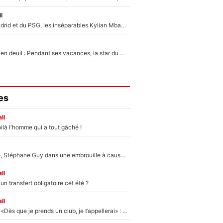
l
Loin du Real Madrid et du PSG, les inséparables Kylian Mbappé et Achraf Hakimi changent d'équipe le temps d'une journée !
Antoine Dupont en deuil : Pendant ses vacances, la star du XV de France a perdu sa grand-mère
es
ll
ilà l'homme qui a tout gâché !
«Détester à vie», Stéphane Guy dans une embrouille à cause du PSG !
ll
n transfert obligatoire cet été ?
ll
Mercato - OM - «Dès que je prends un club, je t’appellerai» : La promesse de Marcelino au moment de claquer la porte