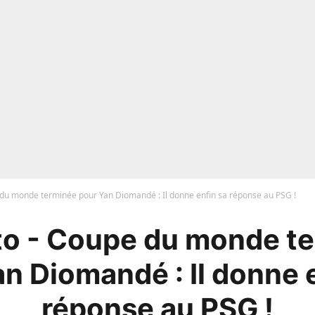
du monde terminée pour Yan Diomandé : Il donne enfin sa réponse au PSG !
o - Coupe du monde t
n Diomandé : Il donne 
réponse au PSG !