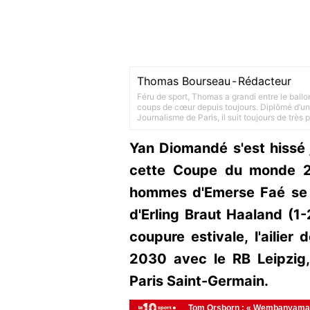
Thomas Bourseau
-
Rédacteur
Féru de sport, Thomas a grandi entre le ballo
coups de cœur depuis toujours. Diplômé d’un 
Journalisme de Paris, il suit toujours de très
Yan Diomandé s'est hissé 
cette Coupe du monde 20
hommes d'Emerse Faé se s
d'Erling Braut Haaland (1-
coupure estivale, l'ailier
2030 avec le RB Leipzig,
Paris Saint-Germain.