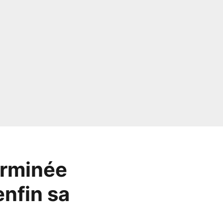
erminée
enfin sa