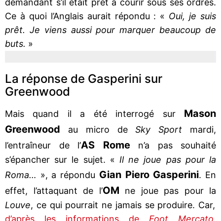
demandant s’il était prêt à courir sous ses ordres.
Ce à quoi l’Anglais aurait répondu : «
Oui, je suis
prêt. Je viens aussi pour marquer beaucoup de
buts.
»
La réponse de Gasperini sur
Greenwood
Mason
Mais quand il a été interrogé sur
Greenwood
au micro de
Sky Sport
mardi,
AS Rome
l’entraîneur de l’
n’a pas souhaité
s’épancher sur le sujet. «
Il ne joue pas pour la
Gian Piero Gasperini
Roma…
», a répondu
. En
OM
effet, l’attaquant de l’
ne joue pas pour la
Louve
, ce qui pourrait ne jamais se produire. Car,
d’après les informations de
Foot Mercato
,