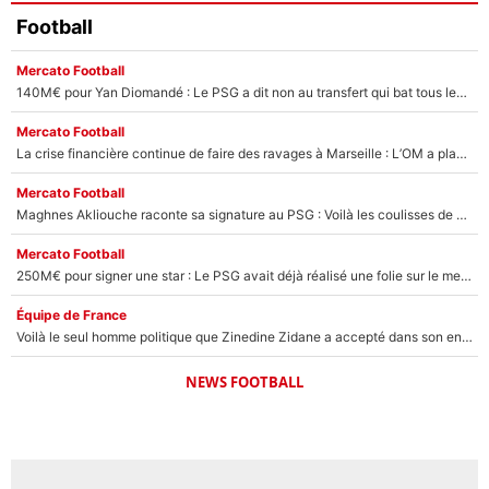
Football
Mercato Football
140M€ pour Yan Diomandé : Le PSG a dit non au transfert qui bat tous les records sur le mercato
Mercato Football
La crise financière continue de faire des ravages à Marseille : L’OM a placé 12 joueurs sur le marché des transferts… et ça pourrait lui rapporter près de 100M€ !
Mercato Football
Maghnes Akliouche raconte sa signature au PSG : Voilà les coulisses de son transfert de rêve à 50M€
Mercato Football
250M€ pour signer une star : Le PSG avait déjà réalisé une folie sur le mercato bien avant Neymar !
Équipe de France
Voilà le seul homme politique que Zinedine Zidane a accepté dans son entourage : «Je garde un très bon souvenir de lui»
NEWS FOOTBALL