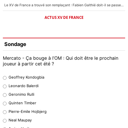
Le XV de France a trouvé son remplaçant : Fabien Galthié doit-il se passer d'Antoine Dupont ?
ACTUS XV DE FRANCE
Sondage
Mercato - Ça bouge à l’OM : Qui doit être le prochain
joueur à partir cet été ?
Geoffrey Kondogbia
Geoffrey Kondogbia
38%
Leonardo Balerdi
Leonardo Balerdi
Geronimo Rulli
32%
Quinten Timber
Geronimo Rulli
Pierre-Emile Hojbjerg
5%
Neal Maupay
Quinten Timber