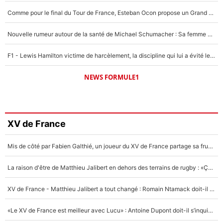
Comme pour le final du Tour de France, Esteban Ocon propose un Grand Prix de Formule 1 à Paris : «Autour de l’Arc de Triomphe, ce serait génial» !
Nouvelle rumeur autour de la santé de Michael Schumacher : Sa femme Corinna sort du silence
F1 - Lewis Hamilton victime de harcèlement, la discipline qui lui a évité le pire : «J'aurais probablement mal tourné»
NEWS FORMULE1
XV de France
Mis de côté par Fabien Galthié, un joueur du XV de France partage sa frustration : «ils ne me l’ont pas dit tout de suite»
La raison d'être de Matthieu Jalibert en dehors des terrains de rugby : «Ça m'atteint autant que si tu touches à un membre de ma famille»
XV de France - Matthieu Jalibert a tout changé : Romain Ntamack doit-il s’inquiéter pour sa place à un an de la Coupe du monde ?
«Le XV de France est meilleur avec Lucu» : Antoine Dupont doit-il s’inquiéter pour sa place ?