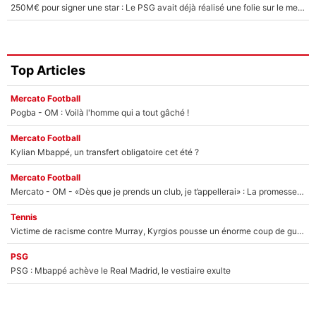
250M€ pour signer une star : Le PSG avait déjà réalisé une folie sur le mercato bien avant Neymar !
Top Articles
Mercato Football
Pogba - OM : Voilà l'homme qui a tout gâché !
Mercato Football
Kylian Mbappé, un transfert obligatoire cet été ?
Mercato Football
Mercato - OM - «Dès que je prends un club, je t’appellerai» : La promesse de Marcelino au moment de claquer la porte
Tennis
Victime de racisme contre Murray, Kyrgios pousse un énorme coup de gueule !
PSG
PSG : Mbappé achève le Real Madrid, le vestiaire exulte