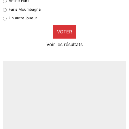
Amine Harit
1%
Faris Moumbagna
Pierre-Emile Hojbjerg
Un autre joueur
9%
VOTER
Neal Maupay
4%
Voir les résultats
Amine Harit
3%
Faris Moumbagna
5%
Un autre joueur
5%
1537 personnes ont participé aux votes.