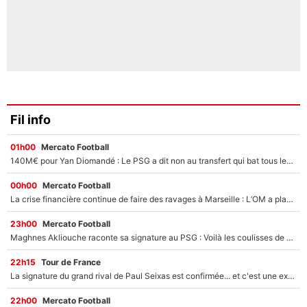
Fil info
01h00
Mercato Football
140M€ pour Yan Diomandé : Le PSG a dit non au transfert qui bat tous les records sur le mercato
00h00
Mercato Football
La crise financière continue de faire des ravages à Marseille : L’OM a placé 12 joueurs sur le marché des transferts… et ça pourrait lui rapporter près de 100M€ !
23h00
Mercato Football
Maghnes Akliouche raconte sa signature au PSG : Voilà les coulisses de son transfert de rêve à 50M€
22h15
Tour de France
La signature du grand rival de Paul Seixas est confirmée... et c'est une excellente nouvelle pour l'équipe Decathlon-CMA CGM !
22h00
Mercato Football