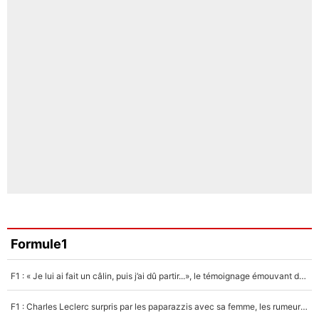
Formule1
F1 : « Je lui ai fait un câlin, puis j’ai dû partir...», le témoignage émouvant de Max Verstappen sur sa fille
F1 : Charles Leclerc surpris par les paparazzis avec sa femme, les rumeurs étaient vraies !