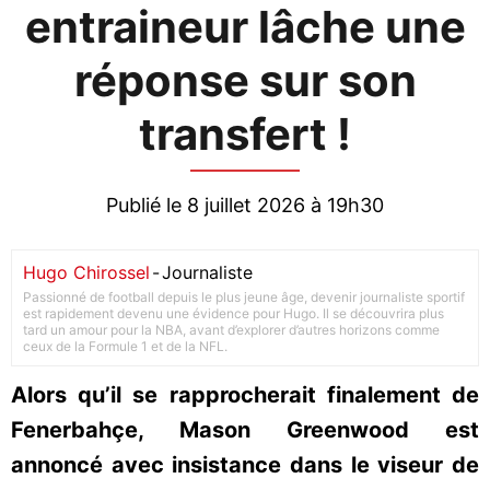
entraineur lâche une
réponse sur son
transfert !
Publié le 8 juillet 2026 à 19h30
Hugo Chirossel
-
Journaliste
Passionné de football depuis le plus jeune âge, devenir journaliste sportif
est rapidement devenu une évidence pour Hugo. Il se découvrira plus
tard un amour pour la NBA, avant d’explorer d’autres horizons comme
ceux de la Formule 1 et de la NFL.
Alors qu’il se rapprocherait finalement de
Fenerbahçe, Mason Greenwood est
annoncé avec insistance dans le viseur de