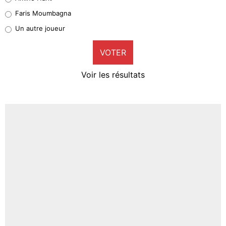
1%
Faris Moumbagna
Pierre-Emile Hojbjerg
Un autre joueur
9%
VOTER
Neal Maupay
4%
Voir les résultats
Amine Harit
3%
Faris Moumbagna
5%
Un autre joueur
5%
1545 personnes ont participé aux votes.