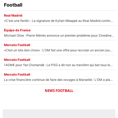
Football
Real Madrid
«C'est une fierté» : La signature de Kylian Mbappé au Real Madrid continue de régaler l'Espagne
Équipe de France
Michael Olise : Pierre Ménès annonce un premier problème pour Zinedine Zidane en équipe de France
Mercato Football
«C’est un très bon choix» : L'OM fait une offre pour recruter un ancien joueur du PSG... et c'est validé dans l'After Foot !
Mercato Football
140M€ pour Yan Diomandé : Le PSG a dit non au transfert qui bat tous les records sur le mercato
Mercato Football
La crise financière continue de faire des ravages à Marseille : L’OM a placé 12 joueurs sur le marché des transferts… et ça pourrait lui rapporter près de 100M€ !
NEWS FOOTBALL