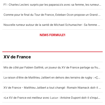
F1 : Charles Leclerc surpris par les paparazzis avec sa femme, les rumeurs étaient vraies !
Comme pour le final du Tour de France, Esteban Ocon propose un Grand Prix de Formule 1 à Paris : «Autour de l’Arc de Triomphe, ce serait génial» !
Nouvelle rumeur autour de la santé de Michael Schumacher : Sa femme Corinna sort du silence
NEWS FORMULE1
XV de France
Mis de côté par Fabien Galthié, un joueur du XV de France partage sa frustration : «ils ne me l’ont pas dit tout de suite»
La raison d'être de Matthieu Jalibert en dehors des terrains de rugby : «Ça m'atteint autant que si tu touches à un membre de ma famille»
XV de France - Matthieu Jalibert a tout changé : Romain Ntamack doit-il s’inquiéter pour sa place à un an de la Coupe du monde ?
«Le XV de France est meilleur avec Lucu» : Antoine Dupont doit-il s’inquiéter pour sa place ?