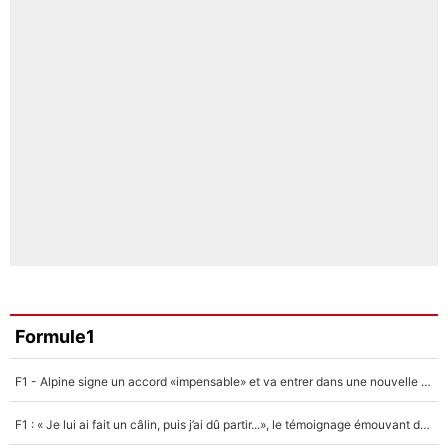
Formule1
F1 - Alpine signe un accord «impensable» et va entrer dans une nouvelle dimension : Grande nouvelle pour Pierre Gasly !
F1 : « Je lui ai fait un câlin, puis j’ai dû partir...», le témoignage émouvant de Max Verstappen sur sa fille