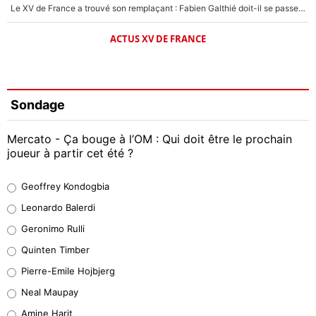
Le XV de France a trouvé son remplaçant : Fabien Galthié doit-il se passer d'Antoine Dupont ?
ACTUS XV DE FRANCE
Sondage
Mercato - Ça bouge à l’OM : Qui doit être le prochain
joueur à partir cet été ?
Geoffrey Kondogbia
Geoffrey Kondogbia
38%
Leonardo Balerdi
Leonardo Balerdi
Geronimo Rulli
32%
Quinten Timber
Geronimo Rulli
Pierre-Emile Hojbjerg
5%
Neal Maupay
Quinten Timber
Amine Harit