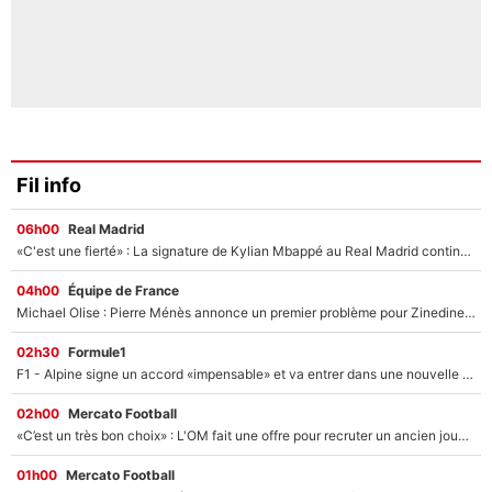
Fil info
06h00
Real Madrid
«C'est une fierté» : La signature de Kylian Mbappé au Real Madrid continue de régaler l'Espagne
04h00
Équipe de France
Michael Olise : Pierre Ménès annonce un premier problème pour Zinedine Zidane en équipe de France
02h30
Formule1
F1 - Alpine signe un accord «impensable» et va entrer dans une nouvelle dimension : Grande nouvelle pour Pierre Gasly !
02h00
Mercato Football
«C’est un très bon choix» : L'OM fait une offre pour recruter un ancien joueur du PSG... et c'est validé dans l'After Foot !
01h00
Mercato Football