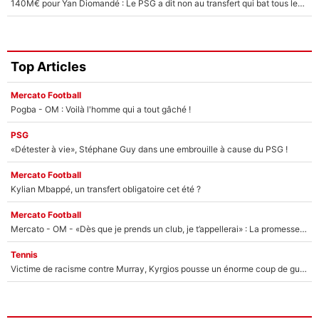
140M€ pour Yan Diomandé : Le PSG a dit non au transfert qui bat tous les records sur le mercato
Top Articles
Mercato Football
Pogba - OM : Voilà l'homme qui a tout gâché !
PSG
«Détester à vie», Stéphane Guy dans une embrouille à cause du PSG !
Mercato Football
Kylian Mbappé, un transfert obligatoire cet été ?
Mercato Football
Mercato - OM - «Dès que je prends un club, je t’appellerai» : La promesse de Marcelino au moment de claquer la porte
Tennis
Victime de racisme contre Murray, Kyrgios pousse un énorme coup de gueule !