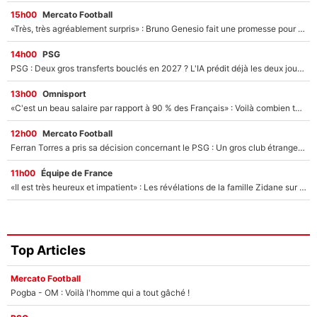
15h00
Mercato Football
«Très, très agréablement surpris» : Bruno Genesio fait une promesse pour la suite du mercato de l’OM et rassure les supporters
14h00
PSG
PSG : Deux gros transferts bouclés en 2027 ? L'IA prédit déjà les deux joueurs qui pourraient rejoindre Luis Enrique !
13h00
Omnisport
«C'est un beau salaire par rapport à 90 % des Français» : Voilà combien touchait Nelson Monfort sur France Télévisions avant de rejoindre CNews
12h00
Mercato Football
Ferran Torres a pris sa décision concernant le PSG : Un gros club étranger prêt à relancer le feuilleton pour la signature du champion du monde 2026 !
11h00
Équipe de France
«Il est très heureux et impatient» : Les révélations de la famille Zidane sur sa prise de pouvoir en équipe de France !
Top Articles
Mercato Football
Pogba - OM : Voilà l'homme qui a tout gâché !