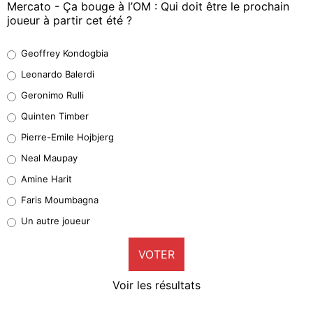
Mercato - Ça bouge à l’OM : Qui doit être le prochain
joueur à partir cet été ?
Geoffrey Kondogbia
Geoffrey Kondogbia
38%
Leonardo Balerdi
Leonardo Balerdi
Geronimo Rulli
32%
Quinten Timber
Geronimo Rulli
Pierre-Emile Hojbjerg
5%
Neal Maupay
Quinten Timber
Amine Harit
1%
Faris Moumbagna
Pierre-Emile Hojbjerg
Un autre joueur
9%
VOTER
Neal Maupay
4%
Voir les résultats
Amine Harit