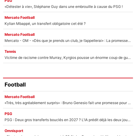
PSG
«Détester à vie», Stéphane Guy dans une embrouille à cause du PSG !
Mercato Football
Kylian Mbappé, un transfert obligatoire cet été ?
Mercato Football
Mercato - OM - «Dès que je prends un club, je t’appellerai» : La promesse de Marcelino au moment de claquer la porte
Tennis
Victime de racisme contre Murray, Kyrgios pousse un énorme coup de gueule !
Football
Mercato Football
«Très, très agréablement surpris» : Bruno Genesio fait une promesse pour la suite du mercato de l’OM et rassure les supporters
PSG
PSG : Deux gros transferts bouclés en 2027 ? L'IA prédit déjà les deux joueurs qui pourraient rejoindre Luis Enrique !
Omnisport