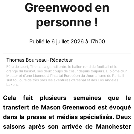
Greenwood en
personne !
Publié le 6 juillet 2026 à 17h00
Thomas Bourseau
-
Rédacteur
Féru de sport, Thomas a grandi entre le ballon rond du football et le
orange du basket, ses deux coups de cœur depuis toujours. Diplômé d’un
Master et d’une Licence à l’Institut Européen du Journalisme de Paris, il
suit toujours de très près les aventures d’Arsenal et des Los Angeles
Lakers.
Cela fait plusieurs semaines que le
transfert de Mason Greenwood est évoqué
dans la presse et médias spécialisés. Deux
saisons après son arrivée de Manchester