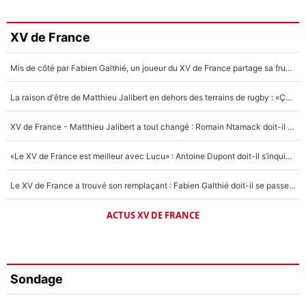
XV de France
Mis de côté par Fabien Galthié, un joueur du XV de France partage sa frustration : «ils ne me l’ont pas dit tout de suite»
La raison d'être de Matthieu Jalibert en dehors des terrains de rugby : «Ça m'atteint autant que si tu touches à un membre de ma famille»
XV de France - Matthieu Jalibert a tout changé : Romain Ntamack doit-il s’inquiéter pour sa place à un an de la Coupe du monde ?
«Le XV de France est meilleur avec Lucu» : Antoine Dupont doit-il s’inquiéter pour sa place ?
Le XV de France a trouvé son remplaçant : Fabien Galthié doit-il se passer d'Antoine Dupont ?
ACTUS XV DE FRANCE
Sondage