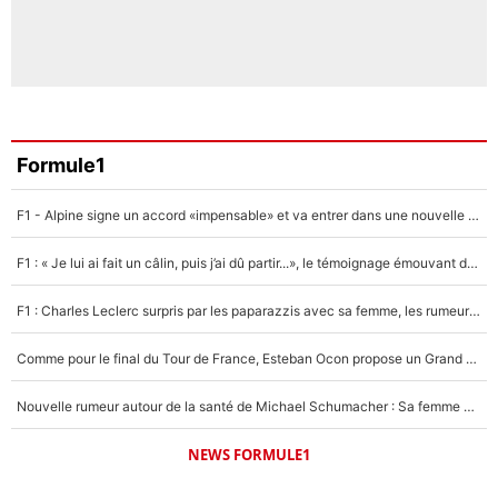
Formule1
F1 - Alpine signe un accord «impensable» et va entrer dans une nouvelle dimension : Grande nouvelle pour Pierre Gasly !
F1 : « Je lui ai fait un câlin, puis j’ai dû partir...», le témoignage émouvant de Max Verstappen sur sa fille
F1 : Charles Leclerc surpris par les paparazzis avec sa femme, les rumeurs étaient vraies !
Comme pour le final du Tour de France, Esteban Ocon propose un Grand Prix de Formule 1 à Paris : «Autour de l’Arc de Triomphe, ce serait génial» !
Nouvelle rumeur autour de la santé de Michael Schumacher : Sa femme Corinna sort du silence
NEWS FORMULE1