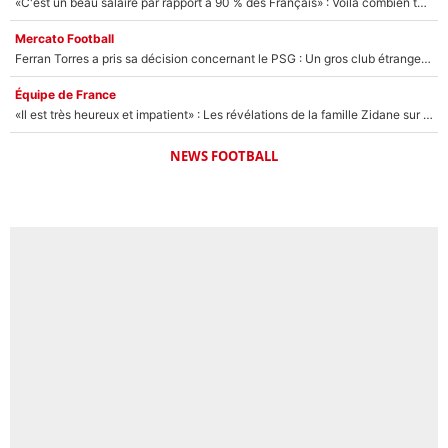
«C'est un beau salaire par rapport à 90 % des Français» : Voilà combien touchait Nelson Monfort sur France Télévisions avant de rejoindre CNews
Mercato Football
Ferran Torres a pris sa décision concernant le PSG : Un gros club étranger prêt à relancer le feuilleton pour la signature du champion du monde 2026 !
Équipe de France
«Il est très heureux et impatient» : Les révélations de la famille Zidane sur sa prise de pouvoir en équipe de France !
NEWS FOOTBALL