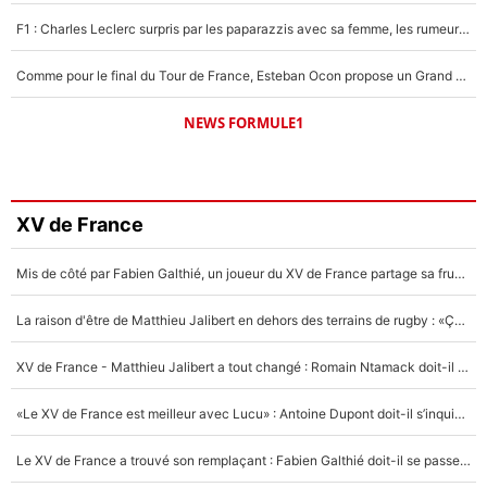
F1 : Charles Leclerc surpris par les paparazzis avec sa femme, les rumeurs étaient vraies !
Comme pour le final du Tour de France, Esteban Ocon propose un Grand Prix de Formule 1 à Paris : «Autour de l’Arc de Triomphe, ce serait génial» !
NEWS FORMULE1
XV de France
Mis de côté par Fabien Galthié, un joueur du XV de France partage sa frustration : «ils ne me l’ont pas dit tout de suite»
La raison d'être de Matthieu Jalibert en dehors des terrains de rugby : «Ça m'atteint autant que si tu touches à un membre de ma famille»
XV de France - Matthieu Jalibert a tout changé : Romain Ntamack doit-il s’inquiéter pour sa place à un an de la Coupe du monde ?
«Le XV de France est meilleur avec Lucu» : Antoine Dupont doit-il s’inquiéter pour sa place ?
Le XV de France a trouvé son remplaçant : Fabien Galthié doit-il se passer d'Antoine Dupont ?