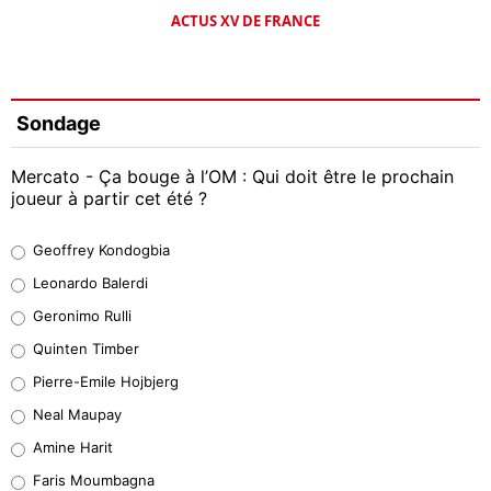
ACTUS XV DE FRANCE
Sondage
Mercato - Ça bouge à l’OM : Qui doit être le prochain
joueur à partir cet été ?
Geoffrey Kondogbia
Geoffrey Kondogbia
38%
Leonardo Balerdi
Leonardo Balerdi
Geronimo Rulli
32%
Quinten Timber
Geronimo Rulli
Pierre-Emile Hojbjerg
5%
Neal Maupay
Quinten Timber
Amine Harit
1%
Faris Moumbagna