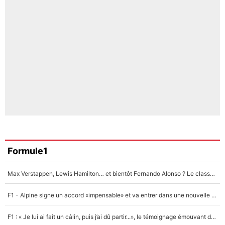
Formule1
Max Verstappen, Lewis Hamilton… et bientôt Fernando Alonso ? Le classement des pilotes les mieux payés en Formule 1 risque de changer !
F1 - Alpine signe un accord «impensable» et va entrer dans une nouvelle dimension : Grande nouvelle pour Pierre Gasly !
F1 : « Je lui ai fait un câlin, puis j’ai dû partir...», le témoignage émouvant de Max Verstappen sur sa fille