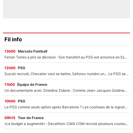
Fil info
13h00
Mercato Football
Ferran Torres a pris sa décision : Son transfert au PSG est annoncé en Espagne !
12h00
PSG
Suzuki recruté, Chevalier veut se battre, Safonov numéro un… Le PSG se lance encore dans un gros chantier pour le poste de gardien de but
11h00
Équipe de France
Un documentaire avec Zinedine Zidane : Comme Jean-Jacques Goldman et Mylène Farmer, le nouveau sélectionneur de l'équipe de France a recalé une journaliste très connue
10h00
PSG
Le PSG comme seule option après Barcelone ? Les coulisses de la signature historique de Lionel Messi sont révélées au grand jour !
09h15
Tour de France
«Le budget a augmenté» : Decathlon-CMA CGM recrute plusieurs coureurs pour offrir à Paul Seixas une équipe pour gagner le Tour de France 2027