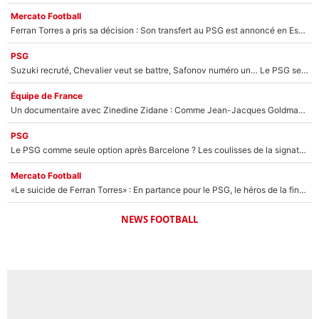
Mercato Football
Ferran Torres a pris sa décision : Son transfert au PSG est annoncé en Espagne !
PSG
Suzuki recruté, Chevalier veut se battre, Safonov numéro un… Le PSG se lance encore dans un gros chantier pour le poste de gardien de but
Équipe de France
Un documentaire avec Zinedine Zidane : Comme Jean-Jacques Goldman et Mylène Farmer, le nouveau sélectionneur de l'équipe de France a recalé une journaliste très connue
PSG
Le PSG comme seule option après Barcelone ? Les coulisses de la signature historique de Lionel Messi sont révélées au grand jour !
Mercato Football
«Le suicide de Ferran Torres» : En partance pour le PSG, le héros de la finale de la Coupe du monde s'attire les foudres de la presse espagnole !
NEWS FOOTBALL