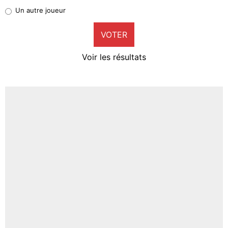
Pierre-Emile Hojbjerg
Un autre joueur
9%
VOTER
Neal Maupay
4%
Voir les résultats
Amine Harit
3%
Faris Moumbagna
4%
Un autre joueur
5%
1641 personnes ont participé aux votes.