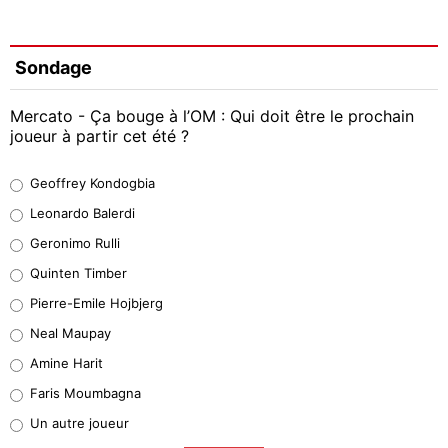
Sondage
Mercato - Ça bouge à l’OM : Qui doit être le prochain
joueur à partir cet été ?
Geoffrey Kondogbia
Geoffrey Kondogbia
38%
Leonardo Balerdi
Leonardo Balerdi
Geronimo Rulli
32%
Quinten Timber
Geronimo Rulli
Pierre-Emile Hojbjerg
4%
Neal Maupay
Quinten Timber
Amine Harit
1%
Faris Moumbagna
Pierre-Emile Hojbjerg
Un autre joueur
9%