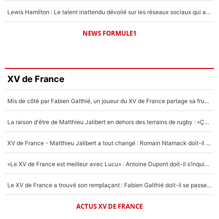
Lewis Hamilton : Le talent inattendu dévoilé sur les réseaux sociaux qui a impressionné Kim Kardashian pendant leurs vacances en amoureux !
NEWS FORMULE1
XV de France
Mis de côté par Fabien Galthié, un joueur du XV de France partage sa frustration : «ils ne me l’ont pas dit tout de suite»
La raison d'être de Matthieu Jalibert en dehors des terrains de rugby : «Ça m'atteint autant que si tu touches à un membre de ma famille»
XV de France - Matthieu Jalibert a tout changé : Romain Ntamack doit-il s’inquiéter pour sa place à un an de la Coupe du monde ?
«Le XV de France est meilleur avec Lucu» : Antoine Dupont doit-il s’inquiéter pour sa place ?
Le XV de France a trouvé son remplaçant : Fabien Galthié doit-il se passer d'Antoine Dupont ?
ACTUS XV DE FRANCE