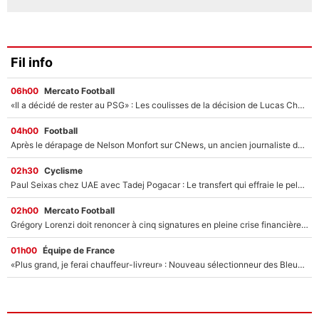
Fil info
06h00
Mercato Football
«Il a décidé de rester au PSG» : Les coulisses de la décision de Lucas Chevalier pour son transfert
04h00
Football
Après le dérapage de Nelson Monfort sur CNews, un ancien journaliste de France Télévisions relance la polémique sur les incendies en Gironde
02h30
Cyclisme
Paul Seixas chez UAE avec Tadej Pogacar : Le transfert qui effraie le peloton, «c’est la pire des choses qui puisse arriver»
02h00
Mercato Football
Grégory Lorenzi doit renoncer à cinq signatures en pleine crise financière : L’IA propose sept noms à l’OM pour un mercato réussi... à seulement 5M€ !
01h00
Équipe de France
«Plus grand, je ferai chauffeur-livreur» : Nouveau sélectionneur des Bleus, Zinédine Zidane s’était imaginé un avenir très différent lorsqu'il était enfant