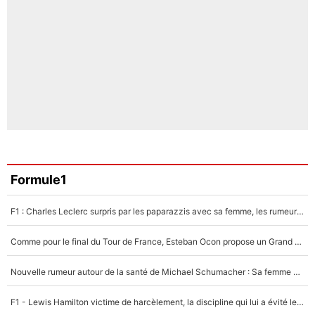
Formule1
F1 : Charles Leclerc surpris par les paparazzis avec sa femme, les rumeurs étaient vraies !
Comme pour le final du Tour de France, Esteban Ocon propose un Grand Prix de Formule 1 à Paris : «Autour de l’Arc de Triomphe, ce serait génial» !
Nouvelle rumeur autour de la santé de Michael Schumacher : Sa femme Corinna sort du silence
F1 - Lewis Hamilton victime de harcèlement, la discipline qui lui a évité le pire : «J'aurais probablement mal tourné»