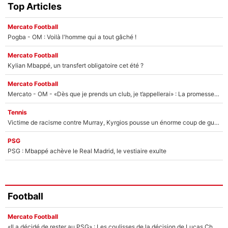
Top Articles
Mercato Football
Pogba - OM : Voilà l'homme qui a tout gâché !
Mercato Football
Kylian Mbappé, un transfert obligatoire cet été ?
Mercato Football
Mercato - OM - «Dès que je prends un club, je t’appellerai» : La promesse de Marcelino au moment de claquer la porte
Tennis
Victime de racisme contre Murray, Kyrgios pousse un énorme coup de gueule !
PSG
PSG : Mbappé achève le Real Madrid, le vestiaire exulte
Football
Mercato Football
«Il a décidé de rester au PSG» : Les coulisses de la décision de Lucas Chevalier pour son transfert