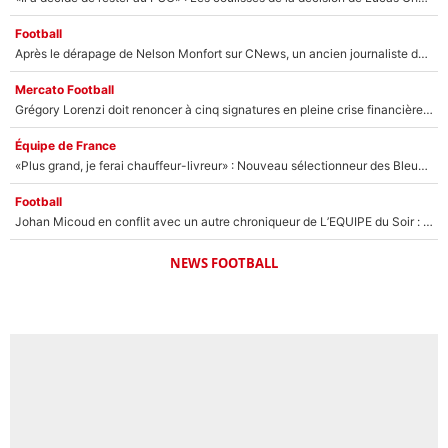
Football
Après le dérapage de Nelson Monfort sur CNews, un ancien journaliste de France Télévisions relance la polémique sur les incendies en Gironde
Mercato Football
Grégory Lorenzi doit renoncer à cinq signatures en pleine crise financière : L’IA propose sept noms à l’OM pour un mercato réussi... à seulement 5M€ !
Équipe de France
«Plus grand, je ferai chauffeur-livreur» : Nouveau sélectionneur des Bleus, Zinédine Zidane s’était imaginé un avenir très différent lorsqu'il était enfant
Football
Johan Micoud en conflit avec un autre chroniqueur de L’EQUIPE du Soir : «Pendant un moment, je ne les ai pas remis ensemble dans l'émission»
NEWS FOOTBALL