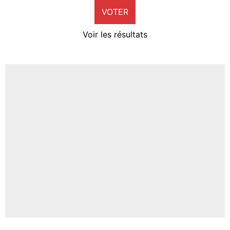
VOTER
Neal Maupay
4%
Voir les résultats
Amine Harit
3%
Faris Moumbagna
4%
Un autre joueur
5%
1462 personnes ont participé aux votes.