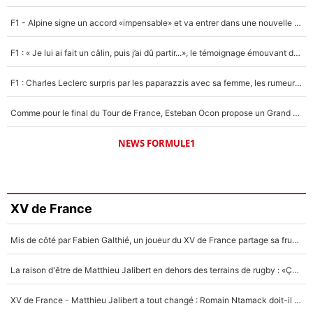
F1 - Alpine signe un accord «impensable» et va entrer dans une nouvelle dimension : Grande nouvelle pour Pierre Gasly !
F1 : « Je lui ai fait un câlin, puis j’ai dû partir...», le témoignage émouvant de Max Verstappen sur sa fille
F1 : Charles Leclerc surpris par les paparazzis avec sa femme, les rumeurs étaient vraies !
Comme pour le final du Tour de France, Esteban Ocon propose un Grand Prix de Formule 1 à Paris : «Autour de l’Arc de Triomphe, ce serait génial» !
NEWS FORMULE1
XV de France
Mis de côté par Fabien Galthié, un joueur du XV de France partage sa frustration : «ils ne me l’ont pas dit tout de suite»
La raison d'être de Matthieu Jalibert en dehors des terrains de rugby : «Ça m'atteint autant que si tu touches à un membre de ma famille»
XV de France - Matthieu Jalibert a tout changé : Romain Ntamack doit-il s’inquiéter pour sa place à un an de la Coupe du monde ?