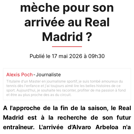
mèche pour son
arrivée au Real
Madrid ?
Publié le 17 mai 2026 à 09h30
Alexis Poch
-
Journaliste
Titulaire d'un Master en journalisme sportif, je suis tombé amoureux du
tennis dès l'enfance et j'ai toujours aimé lire les belles histoires de ce
sport. Aujourd'hui, je souhaite les raconter, profiter de ma passion à fond
et être au plus proche des as du circuit.
A l'approche de la fin de la saison, le Real
Madrid est à la recherche de son futur
entraîneur. L'arrivée d'Alvaro Arbeloa n'a