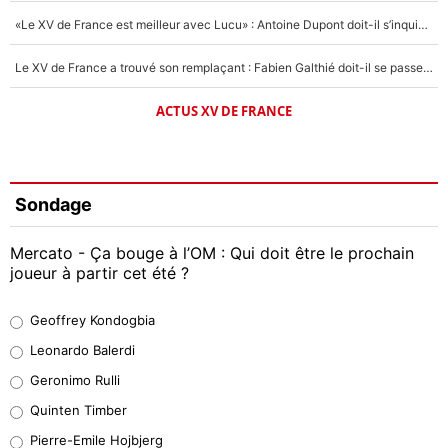
«Le XV de France est meilleur avec Lucu» : Antoine Dupont doit-il s’inquiéter pour sa place ?
Le XV de France a trouvé son remplaçant : Fabien Galthié doit-il se passer d'Antoine Dupont ?
ACTUS XV DE FRANCE
Sondage
Mercato - Ça bouge à l’OM : Qui doit être le prochain
joueur à partir cet été ?
Geoffrey Kondogbia
Geoffrey Kondogbia
38%
Leonardo Balerdi
Leonardo Balerdi
Geronimo Rulli
32%
Quinten Timber
Geronimo Rulli
Pierre-Emile Hojbjerg