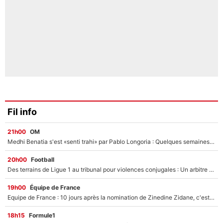
Fil info
21h00
OM
Medhi Benatia s'est «senti trahi» par Pablo Longoria : Quelques semaines après son départ, l'ancien directeur de football de l'OM règle ses comptes
20h00
Football
Des terrains de Ligue 1 au tribunal pour violences conjugales : Un arbitre français encourt une peine de 18 mois de prison !
19h00
Équipe de France
Equipe de France : 10 jours après la nomination de Zinedine Zidane, c'est au tour de son fils de prendre un nouveau départ !
18h15
Formule1