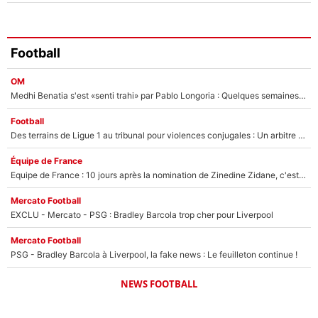
Football
OM
Medhi Benatia s'est «senti trahi» par Pablo Longoria : Quelques semaines après son départ, l'ancien directeur de football de l'OM règle ses comptes
Football
Des terrains de Ligue 1 au tribunal pour violences conjugales : Un arbitre français encourt une peine de 18 mois de prison !
Équipe de France
Equipe de France : 10 jours après la nomination de Zinedine Zidane, c'est au tour de son fils de prendre un nouveau départ !
Mercato Football
EXCLU - Mercato - PSG : Bradley Barcola trop cher pour Liverpool
Mercato Football
PSG - Bradley Barcola à Liverpool, la fake news : Le feuilleton continue !
NEWS FOOTBALL