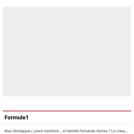
Formule1
Max Verstappen, Lewis Hamilton… et bientôt Fernando Alonso ? Le classement des pilotes les mieux payés en Formule 1 risque de changer !