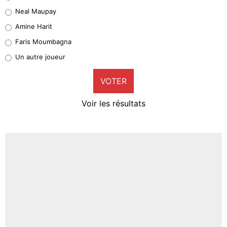
5%
Neal Maupay
Quinten Timber
Amine Harit
1%
Faris Moumbagna
Pierre-Emile Hojbjerg
Un autre joueur
9%
VOTER
Neal Maupay
4%
Voir les résultats
Amine Harit
3%
Faris Moumbagna
4%
Un autre joueur
5%
1615 personnes ont participé aux votes.