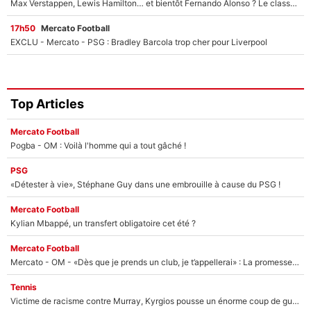
Max Verstappen, Lewis Hamilton… et bientôt Fernando Alonso ? Le classement des pilotes les mieux payés en Formule 1 risque de changer !
17h50
Mercato Football
EXCLU - Mercato - PSG : Bradley Barcola trop cher pour Liverpool
Top Articles
Mercato Football
Pogba - OM : Voilà l'homme qui a tout gâché !
PSG
«Détester à vie», Stéphane Guy dans une embrouille à cause du PSG !
Mercato Football
Kylian Mbappé, un transfert obligatoire cet été ?
Mercato Football
Mercato - OM - «Dès que je prends un club, je t’appellerai» : La promesse de Marcelino au moment de claquer la porte
Tennis
Victime de racisme contre Murray, Kyrgios pousse un énorme coup de gueule !