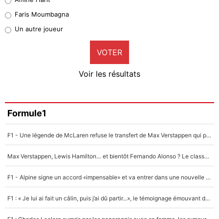
1%
Faris Moumbagna
Pierre-Emile Hojbjerg
Un autre joueur
9%
VOTER
Neal Maupay
4%
Voir les résultats
Amine Harit
3%
Faris Moumbagna
Formule1
4%
F1 - Une légende de McLaren refuse le transfert de Max Verstappen qui pourrait «faire des vagues» et plomber l'ambiance dans l'équipe
Un autre joueur
5%
Max Verstappen, Lewis Hamilton… et bientôt Fernando Alonso ? Le classement des pilotes les mieux payés en Formule 1 risque de changer !
1677 personnes ont participé aux votes.
F1 - Alpine signe un accord «impensable» et va entrer dans une nouvelle dimension : Grande nouvelle pour Pierre Gasly !
F1 : « Je lui ai fait un câlin, puis j’ai dû partir...», le témoignage émouvant de Max Verstappen sur sa fille