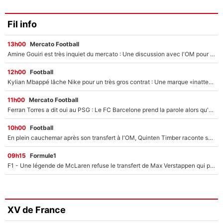
Fil info
13h00
Mercato Football
Amine Gouiri est très inquiet du mercato : Une discussion avec l'OM pour acter son transfert !
12h00
Football
Kylian Mbappé lâche Nike pour un très gros contrat : Une marque «inattendue» va frapper très fort
11h00
Mercato Football
Ferran Torres a dit oui au PSG : Le FC Barcelone prend la parole alors qu'un transfert de l'attaquant espagnol prend forme
10h00
Football
En plein cauchemar après son transfert à l'OM, Quinten Timber raconte ses doutes après sa signature à Marseille
09h15
Formule1
F1 - Une légende de McLaren refuse le transfert de Max Verstappen qui pourrait «faire des vagues» et plomber l'ambiance dans l'équipe
XV de France