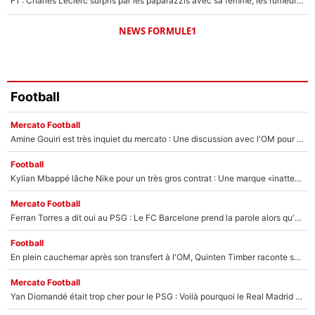
F1 : Charles Leclerc surpris par les paparazzis avec sa femme, les rumeurs étaient vraies !
NEWS FORMULE1
Football
Mercato Football
Amine Gouiri est très inquiet du mercato : Une discussion avec l'OM pour acter son transfert !
Football
Kylian Mbappé lâche Nike pour un très gros contrat : Une marque «inattendue» va frapper très fort
Mercato Football
Ferran Torres a dit oui au PSG : Le FC Barcelone prend la parole alors qu'un transfert de l'attaquant espagnol prend forme
Football
En plein cauchemar après son transfert à l'OM, Quinten Timber raconte ses doutes après sa signature à Marseille
Mercato Football
Yan Diomandé était trop cher pour le PSG : Voilà pourquoi le Real Madrid a accepté de payer la somme record de 140M€ pour boucler son transfert !