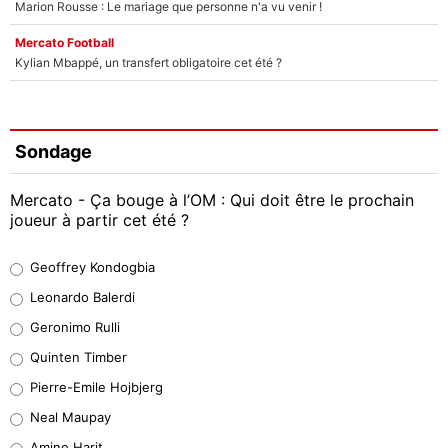
Marion Rousse : Le mariage que personne n'a vu venir !
Mercato Football
Kylian Mbappé, un transfert obligatoire cet été ?
Sondage
Mercato - Ça bouge à l’OM : Qui doit être le prochain
joueur à partir cet été ?
Geoffrey Kondogbia
Geoffrey Kondogbia
38%
Leonardo Balerdi
Leonardo Balerdi
Geronimo Rulli
32%
Quinten Timber
Geronimo Rulli
Pierre-Emile Hojbjerg
5%
Neal Maupay
Quinten Timber
Amine Harit