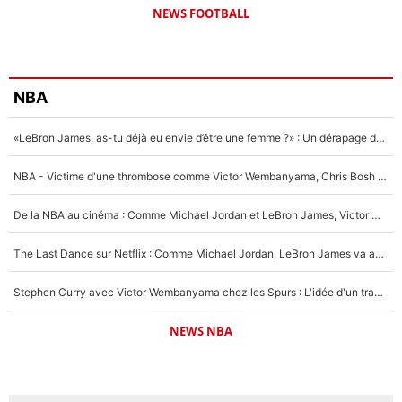
NEWS FOOTBALL
NBA
«LeBron James, as-tu déjà eu envie d’être une femme ?» : Un dérapage de Donald Trump sur la superstar de la NBA refait surface
NBA - Victime d'une thrombose comme Victor Wembanyama, Chris Bosh prévient le Français des risques sur sa santé : «J’ai failli mourir sur le coup et j’ai été ramené à la vie»
De la NBA au cinéma : Comme Michael Jordan et LeBron James, Victor Wembanyama rêve d'une carrière d'acteur !
The Last Dance sur Netflix : Comme Michael Jordan, LeBron James va avoir le droit à sa série !
Stephen Curry avec Victor Wembanyama chez les Spurs : L'idée d'un trade historique est lancée en NBA !
NEWS NBA