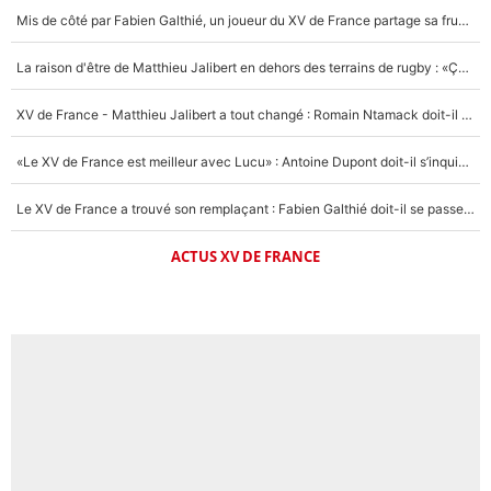
Mis de côté par Fabien Galthié, un joueur du XV de France partage sa frustration : «ils ne me l’ont pas dit tout de suite»
La raison d'être de Matthieu Jalibert en dehors des terrains de rugby : «Ça m'atteint autant que si tu touches à un membre de ma famille»
XV de France - Matthieu Jalibert a tout changé : Romain Ntamack doit-il s’inquiéter pour sa place à un an de la Coupe du monde ?
«Le XV de France est meilleur avec Lucu» : Antoine Dupont doit-il s’inquiéter pour sa place ?
Le XV de France a trouvé son remplaçant : Fabien Galthié doit-il se passer d'Antoine Dupont ?
ACTUS XV DE FRANCE