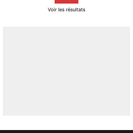
4%
Voir les résultats
Amine Harit
3%
Faris Moumbagna
5%
Un autre joueur
5%
1509 personnes ont participé aux votes.