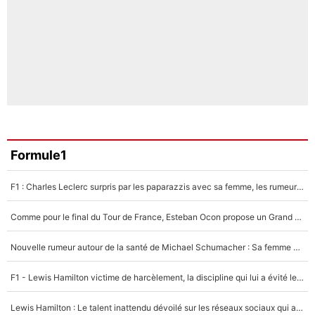
Formule1
F1 : Charles Leclerc surpris par les paparazzis avec sa femme, les rumeurs étaient vraies !
Comme pour le final du Tour de France, Esteban Ocon propose un Grand Prix de Formule 1 à Paris : «Autour de l’Arc de Triomphe, ce serait génial» !
Nouvelle rumeur autour de la santé de Michael Schumacher : Sa femme Corinna sort du silence
F1 - Lewis Hamilton victime de harcèlement, la discipline qui lui a évité le pire : «J'aurais probablement mal tourné»
Lewis Hamilton : Le talent inattendu dévoilé sur les réseaux sociaux qui a impressionné Kim Kardashian pendant leurs vacances en amoureux !