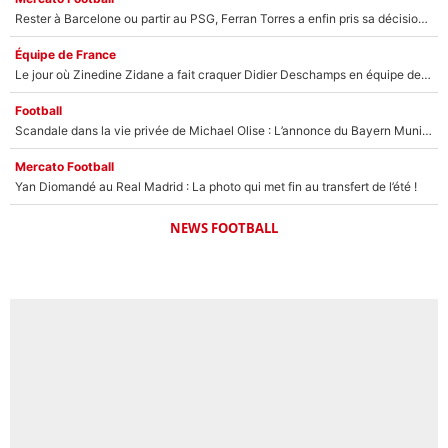
Rester à Barcelone ou partir au PSG, Ferran Torres a enfin pris sa décision : La course contre la montre est lancée !
Équipe de France
Le jour où Zinedine Zidane a fait craquer Didier Deschamps en équipe de France : «Je m’en suis voulu», l’ancien sélectionneur a regretté son geste !
Football
Scandale dans la vie privée de Michael Olise : L’annonce du Bayern Munich sur son enfant caché
Mercato Football
Yan Diomandé au Real Madrid : La photo qui met fin au transfert de l’été !
NEWS FOOTBALL