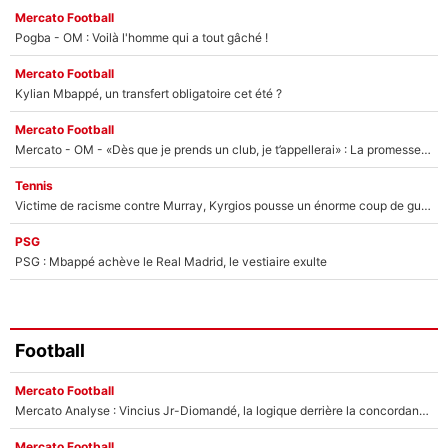
Mercato Football
Pogba - OM : Voilà l'homme qui a tout gâché !
Mercato Football
Kylian Mbappé, un transfert obligatoire cet été ?
Mercato Football
Mercato - OM - «Dès que je prends un club, je t’appellerai» : La promesse de Marcelino au moment de claquer la porte
Tennis
Victime de racisme contre Murray, Kyrgios pousse un énorme coup de gueule !
PSG
PSG : Mbappé achève le Real Madrid, le vestiaire exulte
Football
Mercato Football
Mercato Analyse : Vincius Jr-Diomandé, la logique derrière la concordance des temps
Mercato Football