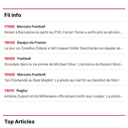
Fil info
17h00
Mercato Football
Rester à Barcelone ou partir au PSG, Ferran Torres a enfin pris sa décision : La course contre la montre est lancée !
16h30
Équipe de France
Le jour où Zinedine Zidane a fait craquer Didier Deschamps en équipe de France : «Je m’en suis voulu», l’ancien sélectionneur a regretté son geste !
16h00
Football
Scandale dans la vie privée de Michael Olise : L’annonce du Bayern Munich sur son enfant caché
15h00
Mercato Football
Yan Diomandé au Real Madrid : La photo qui met fin au transfert de l’été !
14h15
Rugby
Antoine Dupont et Iris Mittenaere officialisent enfin leur couple : La photo qui enflamme les réseaux sociaux
Top Articles