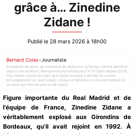
grâce à… Zinedine
Zidane !
Publié le 28 mars 2026 à 18h00
Bernard Colas
-
Journaliste
Passionné de sport, de cinéma et de télévision (à l’écran comme derrière)
depuis son enfance, Bernard est journaliste pour le 10 Sport depuis 2018.
Plus habile clavier en main que ballon au pied, il décide de couvrir
principalement un sport adulé, critiqué et détesté à la fois (le football) et
un sport qui n’en est pas un (le catch).
Figure importante du Real Madrid et de
l’équipe de France, Zinedine Zidane a
véritablement explosé aux Girondins de
Bordeaux, qu’il avait rejoint en 1992. À