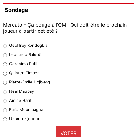
Sondage
Mercato - Ça bouge à l’OM : Qui doit être le prochain
joueur à partir cet été ?
Geoffrey Kondogbia
Geoffrey Kondogbia
38%
Leonardo Balerdi
Leonardo Balerdi
Geronimo Rulli
32%
Quinten Timber
Geronimo Rulli
Pierre-Emile Hojbjerg
5%
Neal Maupay
Quinten Timber
Amine Harit
1%
Faris Moumbagna
Pierre-Emile Hojbjerg
Un autre joueur
9%
VOTER
Neal Maupay