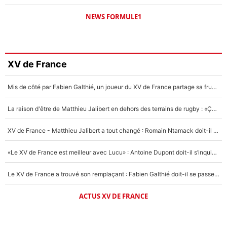
NEWS FORMULE1
XV de France
Mis de côté par Fabien Galthié, un joueur du XV de France partage sa frustration : «ils ne me l’ont pas dit tout de suite»
La raison d'être de Matthieu Jalibert en dehors des terrains de rugby : «Ça m'atteint autant que si tu touches à un membre de ma famille»
XV de France - Matthieu Jalibert a tout changé : Romain Ntamack doit-il s’inquiéter pour sa place à un an de la Coupe du monde ?
«Le XV de France est meilleur avec Lucu» : Antoine Dupont doit-il s’inquiéter pour sa place ?
Le XV de France a trouvé son remplaçant : Fabien Galthié doit-il se passer d'Antoine Dupont ?
ACTUS XV DE FRANCE