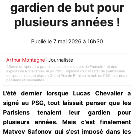
gardien de but pour
plusieurs années !
Publié le 7 mai 2026 à 16h30
Arthur Montagne
-
Journaliste
Affamé de sport, il a grandi au son des moteurs de Formule 1 et des
exploits de Ronaldinho. Aujourd’hui, diplomé d'un Master de journalisme
de sport, il ne rate plus un Grand Prix de F1 ni un match du PSG, ses deux
passions et spécialités
L'été dernier lorsque Lucas Chevalier a
signé au PSG, tout laissait penser que les
Parisiens tenaient leur gardien pour
plusieurs années. Mais c'est finalement
Matvey Safonov qui s'est imposé dans les