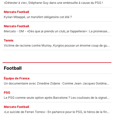
«Détester à vie», Stéphane Guy dans une embrouille à cause du PSG !
Mercato Football
Kylian Mbappé, un transfert obligatoire cet été ?
Mercato Football
Mercato - OM - «Dès que je prends un club, je t’appellerai» : La promesse de Marcelino au moment de claquer la porte
Tennis
Victime de racisme contre Murray, Kyrgios pousse un énorme coup de gueule !
Football
Équipe de France
Un documentaire avec Zinedine Zidane : Comme Jean-Jacques Goldman et Mylène Farmer, le nouveau sélectionneur de l'équipe de France a recalé une journaliste très connue
PSG
Le PSG comme seule option après Barcelone ? Les coulisses de la signature historique de Lionel Messi sont révélées au grand jour !
Mercato Football
«Le suicide de Ferran Torres» : En partance pour le PSG, le héros de la finale de la Coupe du monde s'attire les foudres de la presse espagnole !