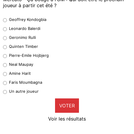
joueur à partir cet été ?
Geoffrey Kondogbia
Geoffrey Kondogbia
38%
Leonardo Balerdi
Leonardo Balerdi
Geronimo Rulli
32%
Quinten Timber
Geronimo Rulli
Pierre-Emile Hojbjerg
5%
Neal Maupay
Quinten Timber
Amine Harit
1%
Faris Moumbagna
Pierre-Emile Hojbjerg
Un autre joueur
9%
VOTER
Neal Maupay
4%
Voir les résultats
Amine Harit
3%