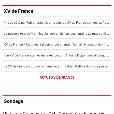
XV de France
Mis de côté par Fabien Galthié, un joueur du XV de France partage sa frustration : «ils ne me l’ont pas dit tout de suite»
La raison d'être de Matthieu Jalibert en dehors des terrains de rugby : «Ça m'atteint autant que si tu touches à un membre de ma famille»
XV de France - Matthieu Jalibert a tout changé : Romain Ntamack doit-il s’inquiéter pour sa place à un an de la Coupe du monde ?
«Le XV de France est meilleur avec Lucu» : Antoine Dupont doit-il s’inquiéter pour sa place ?
Le XV de France a trouvé son remplaçant : Fabien Galthié doit-il se passer d'Antoine Dupont ?
ACTUS XV DE FRANCE
Sondage
Mercato - Ça bouge à l’OM : Qui doit être le prochain