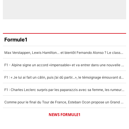
Formule1
Max Verstappen, Lewis Hamilton… et bientôt Fernando Alonso ? Le classement des pilotes les mieux payés en Formule 1 risque de changer !
F1 - Alpine signe un accord «impensable» et va entrer dans une nouvelle dimension : Grande nouvelle pour Pierre Gasly !
F1 : « Je lui ai fait un câlin, puis j’ai dû partir...», le témoignage émouvant de Max Verstappen sur sa fille
F1 : Charles Leclerc surpris par les paparazzis avec sa femme, les rumeurs étaient vraies !
Comme pour le final du Tour de France, Esteban Ocon propose un Grand Prix de Formule 1 à Paris : «Autour de l’Arc de Triomphe, ce serait génial» !
NEWS FORMULE1