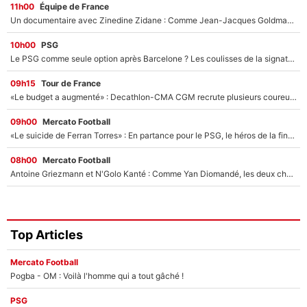
11h00
Équipe de France
Un documentaire avec Zinedine Zidane : Comme Jean-Jacques Goldman et Mylène Farmer, le nouveau sélectionneur de l'équipe de France a recalé une journaliste très connue
10h00
PSG
Le PSG comme seule option après Barcelone ? Les coulisses de la signature historique de Lionel Messi sont révélées au grand jour !
09h15
Tour de France
«Le budget a augmenté» : Decathlon-CMA CGM recrute plusieurs coureurs pour offrir à Paul Seixas une équipe pour gagner le Tour de France 2027
09h00
Mercato Football
«Le suicide de Ferran Torres» : En partance pour le PSG, le héros de la finale de la Coupe du monde s'attire les foudres de la presse espagnole !
08h00
Mercato Football
Antoine Griezmann et N'Golo Kanté : Comme Yan Diomandé, les deux champions du monde ont refusé de signer au PSG !
Top Articles
Mercato Football
Pogba - OM : Voilà l'homme qui a tout gâché !
PSG