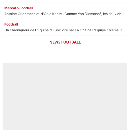
Mercato Football
Antoine Griezmann et N'Golo Kanté : Comme Yan Diomandé, les deux champions du monde ont refusé de signer au PSG !
Football
Un chroniqueur de L’Équipe du Soir viré par La Chaîne L’Équipe : Même Olivier Ménard n’avait pas pu empêcher son départ, «je l’ai appris sur Twitter, je l’ai vécu assez mal»
NEWS FOOTBALL