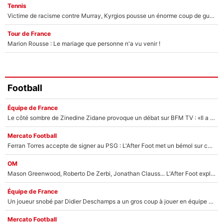
Tennis
Victime de racisme contre Murray, Kyrgios pousse un énorme coup de gueule !
Tour de France
Marion Rousse : Le mariage que personne n'a vu venir !
Football
Équipe de France
Le côté sombre de Zinedine Zidane provoque un débat sur BFM TV : «Il a pris 14 cartons rouges»
Mercato Football
Ferran Torres accepte de signer au PSG : L'After Foot met un bémol sur ce transfert, le champion du monde va couter trop cher ?
OM
Mason Greenwood, Roberto De Zerbi, Jonathan Clauss... L'After Foot explique pourquoi Medhi Benatia a craqué à l'OM !
Équipe de France
Un joueur snobé par Didier Deschamps a un gros coup à jouer en équipe de France : Zinedine Zidane a trouvé son numéro 9 ?
Mercato Football