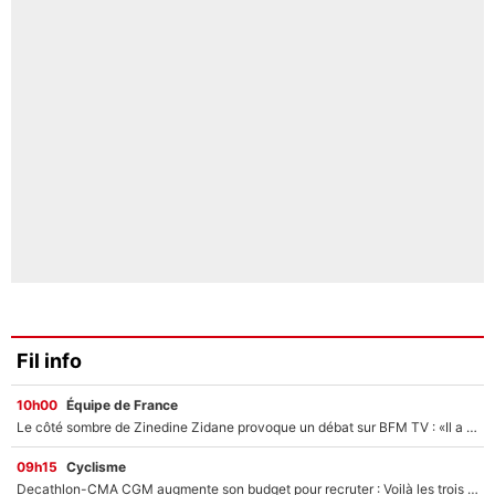
Fil info
10h00
Équipe de France
Le côté sombre de Zinedine Zidane provoque un débat sur BFM TV : «Il a pris 14 cartons rouges»
09h15
Cyclisme
Decathlon-CMA CGM augmente son budget pour recruter : Voilà les trois premiers coureurs qui font rejoindre Paul Seixas en 2027 !