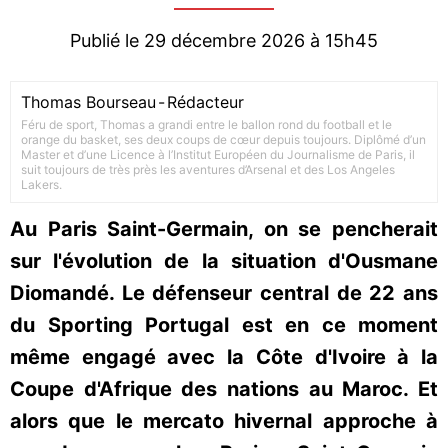
Publié le 29 décembre 2026 à 15h45
Thomas Bourseau
-
Rédacteur
Féru de sport, Thomas a grandi entre le ballon rond du football et le
orange du basket, ses deux coups de cœur depuis toujours. Diplômé d’un
Master et d’une Licence à l’Institut Européen du Journalisme de Paris, il
suit toujours de très près les aventures d’Arsenal et des Los Angeles
Lakers.
Au Paris Saint-Germain, on se pencherait
sur l'évolution de la situation d'Ousmane
Diomandé. Le défenseur central de 22 ans
du Sporting Portugal est en ce moment
même engagé avec la Côte d'Ivoire à la
Coupe d'Afrique des nations au Maroc. Et
alors que le mercato hivernal approche à