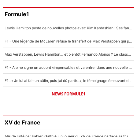
Formule1
Lewis Hamilton poste de nouvelles photos avec Kim Kardashian : Ses fans le voient déjà redevenir champion du monde de F1 grâce à elle !
F1 - Une légende de McLaren refuse le transfert de Max Verstappen qui pourrait «faire des vagues» et plomber l'ambiance dans l'équipe
Max Verstappen, Lewis Hamilton… et bientôt Fernando Alonso ? Le classement des pilotes les mieux payés en Formule 1 risque de changer !
F1 - Alpine signe un accord «impensable» et va entrer dans une nouvelle dimension : Grande nouvelle pour Pierre Gasly !
F1 : « Je lui ai fait un câlin, puis j’ai dû partir...», le témoignage émouvant de Max Verstappen sur sa fille
NEWS FORMULE1
XV de France
Mis de côté par Fabien Galthié, un joueur du XV de France partage sa frustration : «ils ne me l’ont pas dit tout de suite»