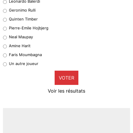
Leonardo Balerdi
Leonardo Balerdi
Geronimo Rulli
32%
Quinten Timber
Geronimo Rulli
Pierre-Emile Hojbjerg
5%
Neal Maupay
Quinten Timber
Amine Harit
1%
Faris Moumbagna
Pierre-Emile Hojbjerg
Un autre joueur
9%
VOTER
Neal Maupay
4%
Voir les résultats
Amine Harit
3%
Faris Moumbagna
4%
Un autre joueur