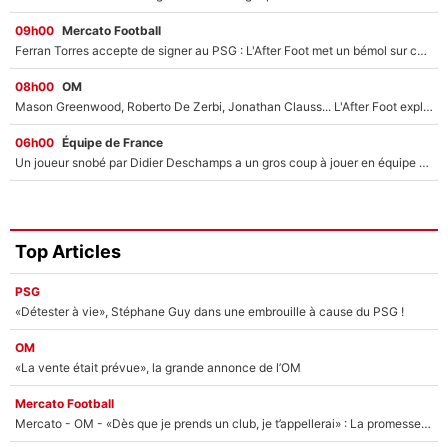
09h00
Mercato Football
Ferran Torres accepte de signer au PSG : L'After Foot met un bémol sur ce transfert, le champion du monde va couter trop cher ?
08h00
OM
Mason Greenwood, Roberto De Zerbi, Jonathan Clauss... L'After Foot explique pourquoi Medhi Benatia a craqué à l'OM !
06h00
Équipe de France
Un joueur snobé par Didier Deschamps a un gros coup à jouer en équipe de France : Zinedine Zidane a trouvé son numéro 9 ?
Top Articles
PSG
«Détester à vie», Stéphane Guy dans une embrouille à cause du PSG !
OM
«La vente était prévue», la grande annonce de l’OM
Mercato Football
Mercato - OM - «Dès que je prends un club, je t’appellerai» : La promesse de Marcelino au moment de claquer la porte