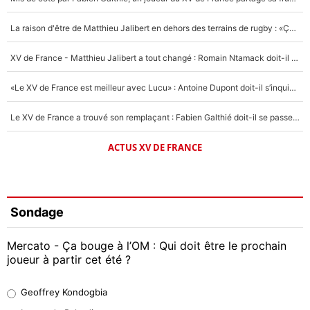
La raison d'être de Matthieu Jalibert en dehors des terrains de rugby : «Ça m'atteint autant que si tu touches à un membre de ma famille»
XV de France - Matthieu Jalibert a tout changé : Romain Ntamack doit-il s’inquiéter pour sa place à un an de la Coupe du monde ?
«Le XV de France est meilleur avec Lucu» : Antoine Dupont doit-il s’inquiéter pour sa place ?
Le XV de France a trouvé son remplaçant : Fabien Galthié doit-il se passer d'Antoine Dupont ?
ACTUS XV DE FRANCE
Sondage
Mercato - Ça bouge à l’OM : Qui doit être le prochain
joueur à partir cet été ?
Geoffrey Kondogbia
Geoffrey Kondogbia
38%