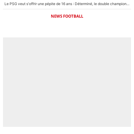
Le PSG veut s'offrir une pépite de 16 ans : Déterminé, le double champion d'Europe en titre est prêt à lâcher 40M€ pour celui que l'on compare déjà à Vinicius Jr !
NEWS FOOTBALL