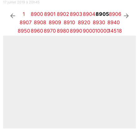
17 juillet 2019 à 20h45
1
8900
8901
8902
8903
8904
8905
8906
arrow_left
arrow_right
8907
8908
8909
8910
8920
8930
8940
8950
8960
8970
8980
8990
9000
10000
14518