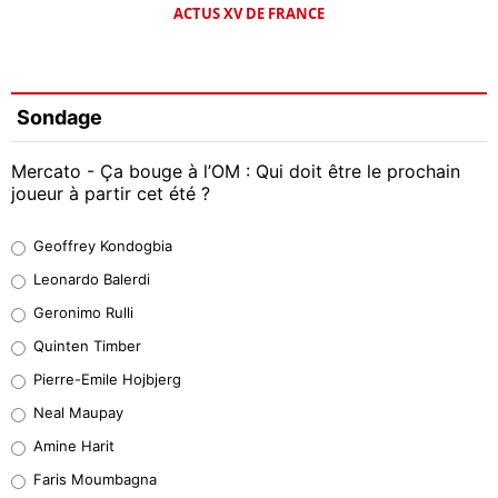
ACTUS XV DE FRANCE
Sondage
Mercato - Ça bouge à l’OM : Qui doit être le prochain
joueur à partir cet été ?
Geoffrey Kondogbia
Geoffrey Kondogbia
38%
Leonardo Balerdi
Leonardo Balerdi
Geronimo Rulli
32%
Quinten Timber
Geronimo Rulli
Pierre-Emile Hojbjerg
4%
Neal Maupay
Quinten Timber
Amine Harit
1%
Faris Moumbagna