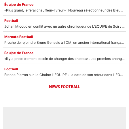
Équipe de France
«Plus grand, je ferai chauffeur-livreur» : Nouveau sélectionneur des Bleus, Zinédine Zidane s’était imaginé un avenir très différent lorsqu'il était enfant
Football
Johan Micoud en conflit avec un autre chroniqueur de L’EQUIPE du Soir : «Pendant un moment, je ne les ai pas remis ensemble dans l'émission»
Mercato Football
Proche de rejoindre Bruno Genesio à l'OM, un ancien international français va finalement débarquer... sur RMC !
Équipe de France
«Il y a probablement besoin de changer des choses» : Les premiers changements de Zinedine Zidane en équipe de France sont révélés ?
Football
France Pierron sur La Chaîne L'EQUIPE : La date de son retour dans L'EQUIPE de Choc est connue... et c'était très attendu
NEWS FOOTBALL