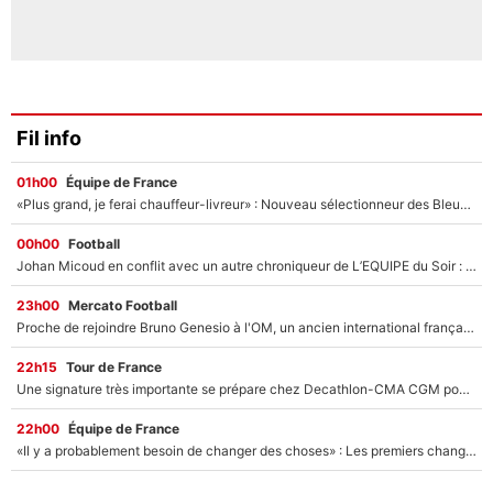
Fil info
01h00
Équipe de France
«Plus grand, je ferai chauffeur-livreur» : Nouveau sélectionneur des Bleus, Zinédine Zidane s’était imaginé un avenir très différent lorsqu'il était enfant
00h00
Football
Johan Micoud en conflit avec un autre chroniqueur de L’EQUIPE du Soir : «Pendant un moment, je ne les ai pas remis ensemble dans l'émission»
23h00
Mercato Football
Proche de rejoindre Bruno Genesio à l'OM, un ancien international français va finalement débarquer... sur RMC !
22h15
Tour de France
Une signature très importante se prépare chez Decathlon-CMA CGM pour aider Paul Seixas à gagner le Tour de France 2027
22h00
Équipe de France
«Il y a probablement besoin de changer des choses» : Les premiers changements de Zinedine Zidane en équipe de France sont révélés ?