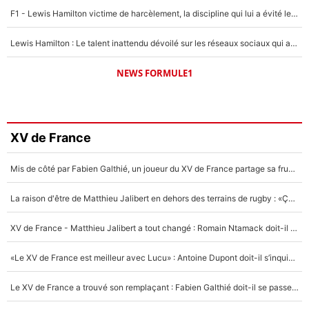
F1 - Lewis Hamilton victime de harcèlement, la discipline qui lui a évité le pire : «J'aurais probablement mal tourné»
Lewis Hamilton : Le talent inattendu dévoilé sur les réseaux sociaux qui a impressionné Kim Kardashian pendant leurs vacances en amoureux !
NEWS FORMULE1
XV de France
Mis de côté par Fabien Galthié, un joueur du XV de France partage sa frustration : «ils ne me l’ont pas dit tout de suite»
La raison d'être de Matthieu Jalibert en dehors des terrains de rugby : «Ça m'atteint autant que si tu touches à un membre de ma famille»
XV de France - Matthieu Jalibert a tout changé : Romain Ntamack doit-il s’inquiéter pour sa place à un an de la Coupe du monde ?
«Le XV de France est meilleur avec Lucu» : Antoine Dupont doit-il s’inquiéter pour sa place ?
Le XV de France a trouvé son remplaçant : Fabien Galthié doit-il se passer d'Antoine Dupont ?