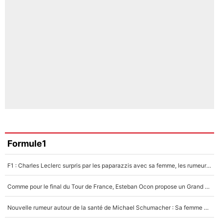
Formule1
F1 : Charles Leclerc surpris par les paparazzis avec sa femme, les rumeurs étaient vraies !
Comme pour le final du Tour de France, Esteban Ocon propose un Grand Prix de Formule 1 à Paris : «Autour de l’Arc de Triomphe, ce serait génial» !
Nouvelle rumeur autour de la santé de Michael Schumacher : Sa femme Corinna sort du silence