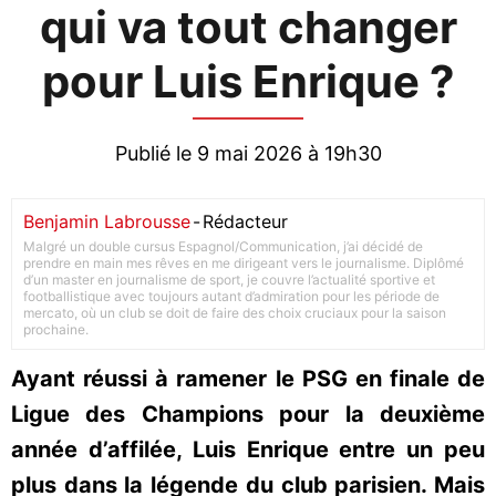
qui va tout changer
pour Luis Enrique ?
Publié le 9 mai 2026 à 19h30
Benjamin Labrousse
-
Rédacteur
Malgré un double cursus Espagnol/Communication, j’ai décidé de
prendre en main mes rêves en me dirigeant vers le journalisme. Diplômé
d’un master en journalisme de sport, je couvre l’actualité sportive et
footballistique avec toujours autant d’admiration pour les période de
mercato, où un club se doit de faire des choix cruciaux pour la saison
prochaine.
Ayant réussi à ramener le PSG en finale de
Ligue des Champions pour la deuxième
année d’affilée, Luis Enrique entre un peu
plus dans la légende du club parisien. Mais