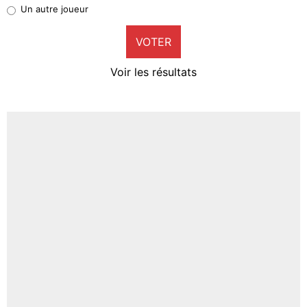
Pierre-Emile Hojbjerg
Un autre joueur
9%
VOTER
Neal Maupay
4%
Voir les résultats
Amine Harit
3%
Faris Moumbagna
4%
Un autre joueur
5%
1459 personnes ont participé aux votes.