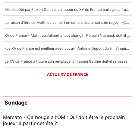
Mis de côté par Fabien Galthié, un joueur du XV de France partage sa frustration : «ils ne me l’ont pas dit tout de suite»
La raison d'être de Matthieu Jalibert en dehors des terrains de rugby : «Ça m'atteint autant que si tu touches à un membre de ma famille»
XV de France - Matthieu Jalibert a tout changé : Romain Ntamack doit-il s’inquiéter pour sa place à un an de la Coupe du monde ?
«Le XV de France est meilleur avec Lucu» : Antoine Dupont doit-il s’inquiéter pour sa place ?
Le XV de France a trouvé son remplaçant : Fabien Galthié doit-il se passer d'Antoine Dupont ?
ACTUS XV DE FRANCE
Sondage
Mercato - Ça bouge à l’OM : Qui doit être le prochain
joueur à partir cet été ?
Geoffrey Kondogbia