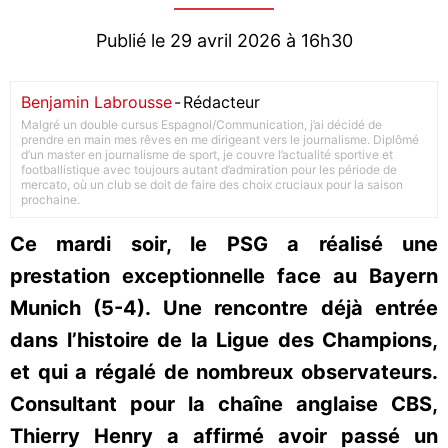
Publié le 29 avril 2026 à 16h30
Benjamin Labrousse
-
Rédacteur
Malgré un double cursus Espagnol/Communication, j’ai décidé de
prendre en main mes rêves en me dirigeant vers le journalisme. Diplômé
d’un master en journalisme de sport, je couvre l’actualité sportive et
footballistique avec toujours autant d’admiration pour les période de
mercato, où un club se doit de faire des choix cruciaux pour la saison
prochaine.
Ce mardi soir, le PSG a réalisé une
prestation exceptionnelle face au Bayern
Munich (5-4). Une rencontre déjà entrée
dans l’histoire de la Ligue des Champions,
et qui a régalé de nombreux observateurs.
Consultant pour la chaîne anglaise CBS,
Thierry Henry a affirmé avoir passé un