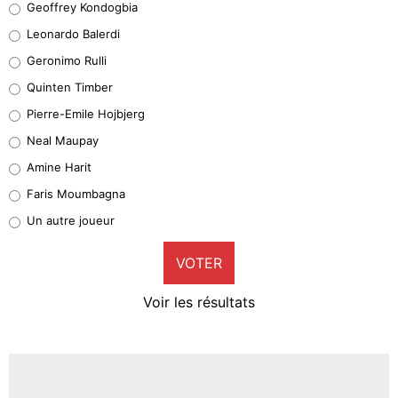
Geoffrey Kondogbia
38%
Leonardo Balerdi
Leonardo Balerdi
Geronimo Rulli
32%
Quinten Timber
Geronimo Rulli
Pierre-Emile Hojbjerg
5%
Neal Maupay
Quinten Timber
Amine Harit
1%
Faris Moumbagna
Pierre-Emile Hojbjerg
Un autre joueur
9%
VOTER
Neal Maupay
4%
Voir les résultats
Amine Harit
3%
Faris Moumbagna
5%