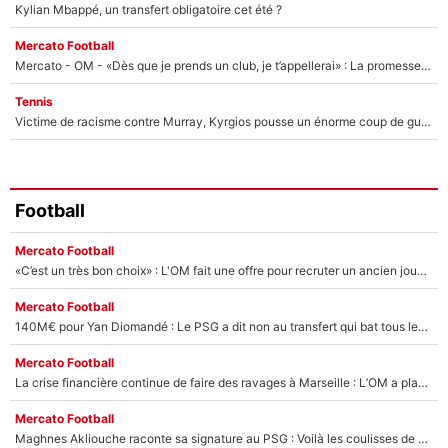
Kylian Mbappé, un transfert obligatoire cet été ?
Mercato Football
Mercato - OM - «Dès que je prends un club, je t’appellerai» : La promesse de Marcelino au moment de claquer la porte
Tennis
Victime de racisme contre Murray, Kyrgios pousse un énorme coup de gueule !
Football
Mercato Football
«C’est un très bon choix» : L'OM fait une offre pour recruter un ancien joueur du PSG... et c'est validé dans l'After Foot !
Mercato Football
140M€ pour Yan Diomandé : Le PSG a dit non au transfert qui bat tous les records sur le mercato
Mercato Football
La crise financière continue de faire des ravages à Marseille : L’OM a placé 12 joueurs sur le marché des transferts… et ça pourrait lui rapporter près de 100M€ !
Mercato Football
Maghnes Akliouche raconte sa signature au PSG : Voilà les coulisses de son transfert de rêve à 50M€