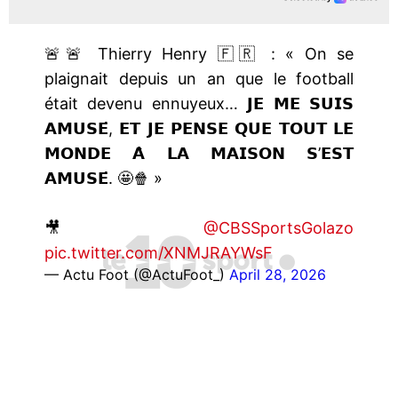
🚨🚨 Thierry Henry 🇫🇷 : « On se
plaignait depuis un an que le football
était devenu ennuyeux… 𝗝𝗘 𝗠𝗘 𝗦𝗨𝗜𝗦
𝗔𝗠𝗨𝗦𝗘́, 𝗘𝗧 𝗝𝗘 𝗣𝗘𝗡𝗦𝗘 𝗤𝗨𝗘 𝗧𝗢𝗨𝗧 𝗟𝗘
𝗠𝗢𝗡𝗗𝗘 𝗔̀ 𝗟𝗔 𝗠𝗔𝗜𝗦𝗢𝗡 𝗦’𝗘𝗦𝗧
𝗔𝗠𝗨𝗦𝗘́. 🤩🍿 »
🎥
@CBSSportsGolazo
pic.twitter.com/XNMJRAYWsF
— Actu Foot (@ActuFoot_)
April 28, 2026