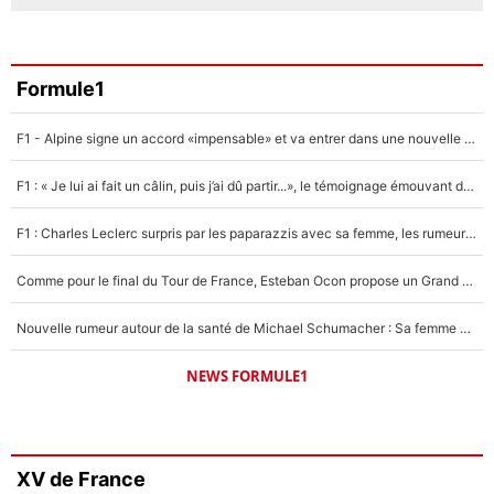
Formule1
F1 - Alpine signe un accord «impensable» et va entrer dans une nouvelle dimension : Grande nouvelle pour Pierre Gasly !
F1 : « Je lui ai fait un câlin, puis j’ai dû partir...», le témoignage émouvant de Max Verstappen sur sa fille
F1 : Charles Leclerc surpris par les paparazzis avec sa femme, les rumeurs étaient vraies !
Comme pour le final du Tour de France, Esteban Ocon propose un Grand Prix de Formule 1 à Paris : «Autour de l’Arc de Triomphe, ce serait génial» !
Nouvelle rumeur autour de la santé de Michael Schumacher : Sa femme Corinna sort du silence
NEWS FORMULE1
XV de France