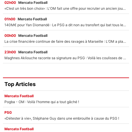
02h00
Mercato Football
«C’est un très bon choix» : L'OM fait une offre pour recruter un ancien joueur du PSG... et c'est validé dans l'After Foot !
01h00
Mercato Football
140M€ pour Yan Diomandé : Le PSG a dit non au transfert qui bat tous les records sur le mercato
00h00
Mercato Football
La crise financière continue de faire des ravages à Marseille : L’OM a placé 12 joueurs sur le marché des transferts… et ça pourrait lui rapporter près de 100M€ !
23h00
Mercato Football
Maghnes Akliouche raconte sa signature au PSG : Voilà les coulisses de son transfert de rêve à 50M€
Top Articles
Mercato Football
Pogba - OM : Voilà l'homme qui a tout gâché !
PSG
«Détester à vie», Stéphane Guy dans une embrouille à cause du PSG !
Mercato Football