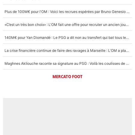
Plus de 100M€ pour l'OM : Voici les recrues espérées par Bruno Genesio et Grégory Lorenzi après l’opération dégraissage
«C’est un très bon choix» : L'OM fait une offre pour recruter un ancien joueur du PSG... et c'est validé dans l'After Foot !
140M€ pour Yan Diomandé : Le PSG a dit non au transfert qui bat tous les records sur le mercato
La crise financière continue de faire des ravages à Marseille : L’OM a placé 12 joueurs sur le marché des transferts… et ça pourrait lui rapporter près de 100M€ !
Maghnes Akliouche raconte sa signature au PSG : Voilà les coulisses de son transfert de rêve à 50M€
MERCATO FOOT