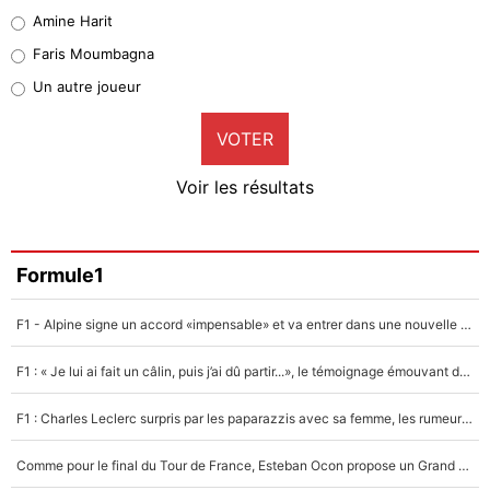
Quinten Timber
Amine Harit
1%
Faris Moumbagna
Pierre-Emile Hojbjerg
Un autre joueur
9%
VOTER
Neal Maupay
4%
Voir les résultats
Amine Harit
3%
Faris Moumbagna
Formule1
4%
F1 - Alpine signe un accord «impensable» et va entrer dans une nouvelle dimension : Grande nouvelle pour Pierre Gasly !
Un autre joueur
5%
F1 : « Je lui ai fait un câlin, puis j’ai dû partir...», le témoignage émouvant de Max Verstappen sur sa fille
1558 personnes ont participé aux votes.
F1 : Charles Leclerc surpris par les paparazzis avec sa femme, les rumeurs étaient vraies !
Comme pour le final du Tour de France, Esteban Ocon propose un Grand Prix de Formule 1 à Paris : «Autour de l’Arc de Triomphe, ce serait génial» !