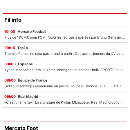
Fil info
10h00
Mercato Football
Plus de 100M€ pour l'OM : Voici les recrues espérées par Bruno Genesio et Grégory Lorenzi après l’opération dégraissage
09h15
Top14
Thomas Ramos ne sera pas le seul à partir : Ces autres joueurs du XV de France pourraient aussi quitter le Stade Toulousain, un club de Top 14 est déjà sur les rangs
09h00
Espagne
Kylian Mbappé et Lamine Yamal changent de chaîne : beIN SPORTS ne digère pas cette décision historique et prédit un fiasco pour la Liga
08h00
Équipe de France
Didier Deschamps abandonné en pleine Coupe du monde : «La FFF était déjà passée à Zinedine Zidane»
06h00
Real Madrid
«C'est une fierté» : La signature de Kylian Mbappé au Real Madrid continue de régaler l'Espagne
Mercato Foot