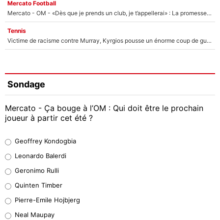
Mercato Football
Mercato - OM - «Dès que je prends un club, je t’appellerai» : La promesse de Marcelino au moment de claquer la porte
Tennis
Victime de racisme contre Murray, Kyrgios pousse un énorme coup de gueule !
Sondage
Mercato - Ça bouge à l’OM : Qui doit être le prochain
joueur à partir cet été ?
Geoffrey Kondogbia
Geoffrey Kondogbia
38%
Leonardo Balerdi
Leonardo Balerdi
Geronimo Rulli
32%
Quinten Timber
Geronimo Rulli
Pierre-Emile Hojbjerg
5%
Neal Maupay