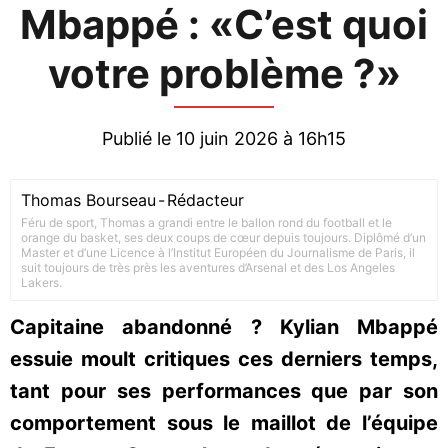
Mbappé : «C’est quoi
votre problème ?»
Publié le 10 juin 2026 à 16h15
Thomas Bourseau
-
Rédacteur
Féru de sport, Thomas a grandi entre le ballon rond du football et le
orange du basket, ses deux coups de cœur depuis toujours. Diplômé d’un
Master et d’une Licence à l’Institut Européen du Journalisme de Paris, il
suit toujours de très près les aventures d’Arsenal et des Los Angeles
Lakers.
Capitaine abandonné ? Kylian Mbappé
essuie moult critiques ces derniers temps,
tant pour ses performances que par son
comportement sous le maillot de l’équipe